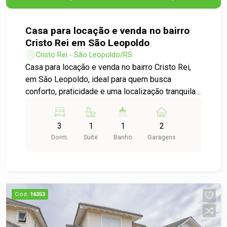
Casa para locação e venda no bairro
Cristo Rei em São Leopoldo
Cristo Rei - São Leopoldo/RS
Casa para locação e venda no bairro Cristo Rei,
em São Leopoldo, ideal para quem busca
conforto, praticidade e uma localização tranquila.
O imóvel conta com 3 dormitórios, duas salas
amplas, proporcionando versatilidade para sala
3
1
1
2
de estar e jantar, cozinha funcional e garagem. Os
Dorm.
Suite
Banho
Garagens
ambientes são muito bem distribuídos, com
excelente iluminação natural e ótima ventilação,
garantindo mais aconchego e bem-estar no dia a
dia. A casa possui algumas adaptações para
cadeirante, oferecendo mais acessibilidade e
Cód.
16353
comodidade. Nos fundos, dispõe de um pátio
espaçoso, perfeito para momentos de lazer ao ar
livre, confraternizações em família ou até mesmo