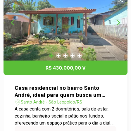
R$ 430.000,00 V
Casa residencial no bairro Santo
André, ideal para quem busca um
imóvel funcional.
Santo André - São Leopoldo/RS
A casa conta com 2 dormitórios, sala de estar,
cozinha, banheiro social e pátio nos fundos,
oferecendo um espaço prático para o dia a dia!
Entre em contato para mais informações e