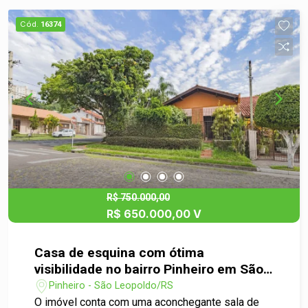
comodidade e praticidade para toda a família.
Entre em contato e agende sua visita! Essa pode
Cód.
16374
ser a casa que você estava procurando
R$ 750.000,00
R$ 650.000,00 V
Casa de esquina com ótima
visibilidade no bairro Pinheiro em São
Leopoldo
Pinheiro - São Leopoldo/RS
O imóvel conta com uma aconchegante sala de