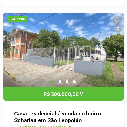
luminosidade natural. A residência conta ainda
com cozinha funcional e bem planejada, área de
serviço, escritório e banheiro social. Espaço
Cód.
16395
gourmet para receber os amigos e familiares. A
casa possui sistema de energia solar com 14
placas garantindo economia e sustentabilidade.
Localizada em região privilegiada, próxima a
mercados, escolas, creches, farmácias, bancos,
academias, restaurantes e variado comércio,
proporcionando praticidade e qualidade de vida
no dia a dia.
R$ 500.000,00 V
Casa residencial á venda no bairro
Scharlau em São Leopoldo