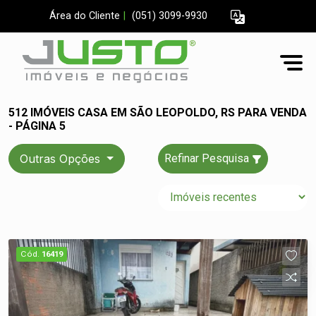
Área do Cliente
|
(051) 3099-9930
512 IMÓVEIS CASA EM SÃO LEOPOLDO, RS PARA VENDA
- PÁGINA 5
Outras Opções
Refinar Pesquisa
Cód.
16419