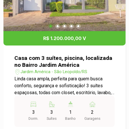
R$ 1.200.000,00 V
Casa com 3 suítes, piscina, localizada
no Bairro Jardim América
Jardim América - São Leopoldo/RS
Linda casa ampla, perfeita para quem busca
conforto, segurança e sofisticação! 3 suítes
espaçosas, todas com closet, escritório, lavabo,
sala de estar aconchegante, copa e cozinha
integradas, área de serviço independente,
3
3
1
2
garagem para 2 carros, piscina, amplo pátio, ideal
Dorm.
Suítes
Banho
Garagens
para lazer e convivência, semi mobiliada, com
segurança completa. Situada no desejado bairro