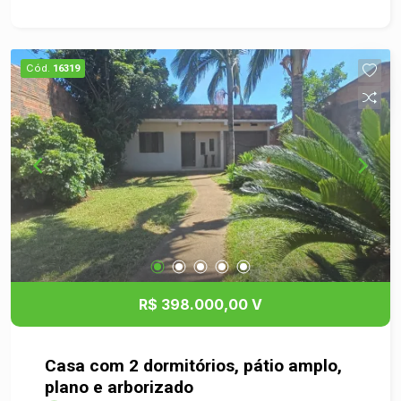
Jardim América, em região tranquila e valorizada.
Uma casa pensada para viver bem, com espaços
generosos e excelente padrão construtivo.
Cód.
16319
R$ 398.000,00 V
Casa com 2 dormitórios, pátio amplo,
plano e arborizado