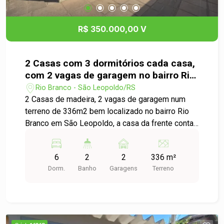
R$ 350.000,00 V
2 Casas com 3 dormitórios cada casa,
com 2 vagas de garagem no bairro Rio
Branco em São Leopoldo
Rio Branco - São Leopoldo/RS
2 Casas de madeira, 2 vagas de garagem num
terreno de 336m2 bem localizado no bairro Rio
Branco em São Leopoldo, a casa da frente conta
com cozinha, banheiro social, sala de estar e
jantar integradas, 3 dormitórios e uma área de
6
2
2
336 m²
churrasco com acesso direto a sala de estar e
Dorm.
Banho
Garagens
Terreno
jantar. Na casa ao fundos, com 3 dormitórios, um
banheiro social, sala de estar, cozinha integrada
com sala de jantar. Entre as casas possui um
jardim, casas com acessos separados. Próximo
ao mercados economix e a Avenida São Borja,