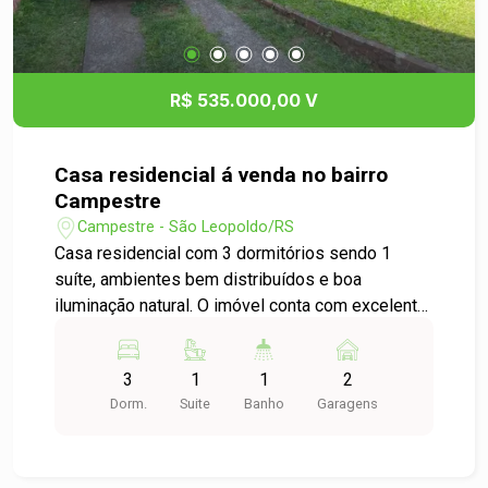
R$ 535.000,00 V
Casa residencial á venda no bairro
Campestre
Campestre - São Leopoldo/RS
Casa residencial com 3 dormitórios sendo 1
suíte, ambientes bem distribuídos e boa
iluminação natural. O imóvel conta com excelente
pátio, perfeito para quem valoriza espaço ao ar
livre, seja para momentos em família, pets,
3
1
1
2
futuras ampliações ou até mesmo uma área de
Dorm.
Suite
Banho
Garagens
lazer personalizada. Localizada na Avenida
Tarcílio Nunes, em região de fácil acesso e com
boa infraestrutura ao redor, proporcionando