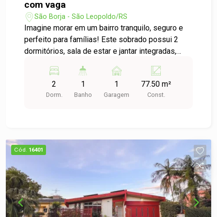
com vaga
São Borja - São Leopoldo/RS
Imagine morar em um bairro tranquilo, seguro e
perfeito para famílias! Este sobrado possui 2
dormitórios, sala de estar e jantar integradas,
banheiro social, cozinha prática e funcional, além
de área com churrasqueira e lavanderia. O
2
1
1
77.50 m²
condomínio oferece piscina, playground e
Dorm.
Banho
Garagem
Const.
espaços seguros para as crianças, garantindo
lazer e bem-estar para toda a família. Tudo isso
em um ambiente tranquilo, acolhedor e bem
localizado, ideal para quem busca qualidade de
vida. Oportunidade imperdível a preço de
Cód.
16401
ocasião! Agende sua visita agora e venha se
encantar!