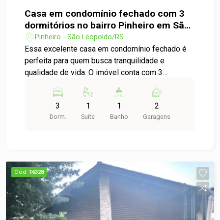
Casa em condomínio fechado com 3
dormitórios no bairro Pinheiro em São
Leopoldo
Pinheiro - São Leopoldo/RS
Essa excelente casa em condomínio fechado é
perfeita para quem busca tranquilidade e
qualidade de vida. O imóvel conta com 3
dormitórios, sendo 1 suíte, garantindo
privacidade e conforto para toda a família. Possui
3
1
1
2
ambientes bem distribuídos, com móveis sob
Dorm.
Suite
Banho
Garagens
medida que valorizam cada espaço e
proporcionam praticidade no dia a dia, além de
contar com um sótão, ideal para home office,
espaço de lazer, depósito ou até um ambiente
multifuncional. São 2 vagas de garagens,
Cód.
16328
oferecendo ainda mais comodidade. Localizada
em condomínio fechado, une segurança,
organização e um ambiente ideal para viver
momentos especiais.