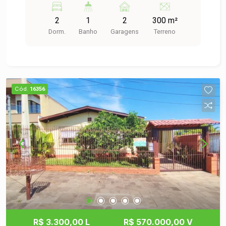
agende sua visita.
2
1
2
300 m²
Dorm.
Banho
Garagens
Terreno
Cód.
16356
R$ 3.300,00 L
R$ 570.000,00 V