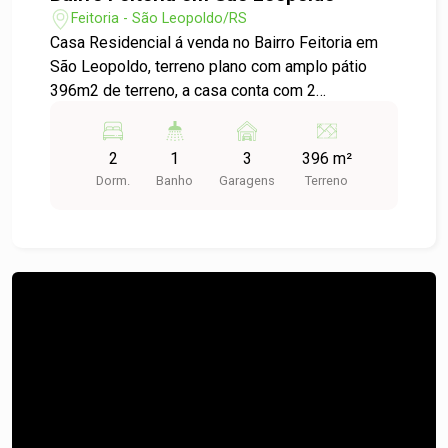
Feitoria - São Leopoldo/RS
Casa Residencial á venda no Bairro Feitoria em
São Leopoldo, terreno plano com amplo pátio
396m2 de terreno, a casa conta com 2
dormitórios, sala e cozinha integrada, banheiro
social, ótima localização. Agende uma visita e
2
1
3
396 m²
confira!
Dorm.
Banho
Garagens
Terreno