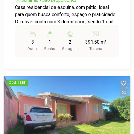
Scharlau - São Leopoldo/RS
Casa residencial de esquina, com pátio, ideal
para quem busca conforto, espaço e praticidade.
O imóvel conta com 3 dormitórios, sendo 1 suíte,
ambientes bem distribuídos, proporcionando
funcionalidade e aconchego para toda a família. O
3
1
2
391.50 m²
pátio oferece espaço para lazer, pets, jardim ou
Dorm.
Banho
Garagens
Terreno
até mesmo futuras ampliações. Localização
estratégica, próxima à RS-240, facilitando o
deslocamento e garantindo rápido acesso a
comércios, serviços e principais vias da região.
Uma ótima opção para morar bem, com
Cód.
16381
tranquilidade e praticidade! Entre em contato para
mais informações e agende sua visita.