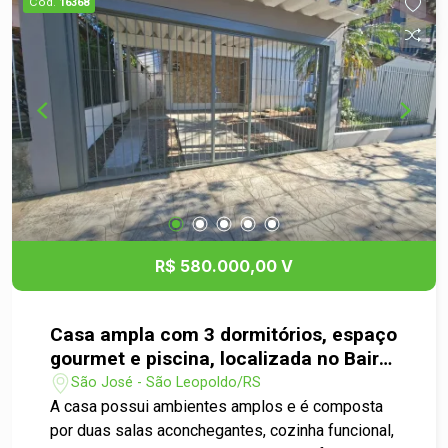
Cód.
16368
perto de lotéricas ponto de ônibus.
R$ 580.000,00 V
Casa ampla com 3 dormitórios, espaço
gourmet e piscina, localizada no Bairro
São José
São José - São Leopoldo/RS
A casa possui ambientes amplos e é composta
por duas salas aconchegantes, cozinha funcional,