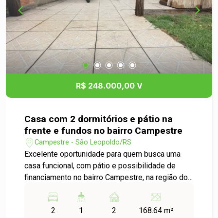
R$ 248.000,00 V
Casa com 2 dormitórios e pátio na
frente e fundos no bairro Campestre
Campestre - São Leopoldo/RS
Excelente oportunidade para quem busca uma
casa funcional, com pátio e possibilidade de
financiamento no bairro Campestre, na região do
Haras do Chiru. O imóvel conta com 2 dormitórios
e possui sala e cozinha integradas,
2
1
2
168.64 m²
proporcionando um ambiente prático e bem