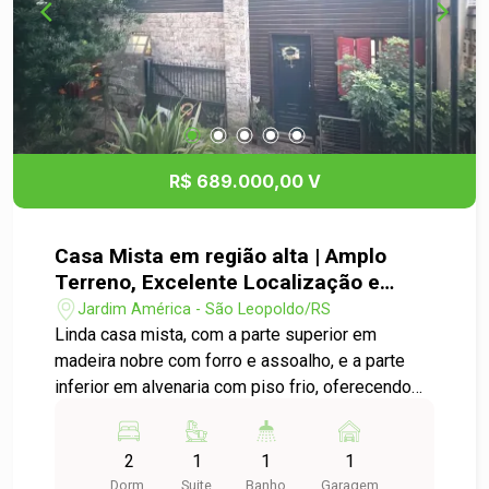
R$ 689.000,00 V
Casa Mista em região alta | Amplo
Terreno, Excelente Localização e
Ótima Posição Solar
Jardim América - São Leopoldo/RS
Linda casa mista, com a parte superior em
madeira nobre com forro e assoalho, e a parte
inferior em alvenaria com piso frio, oferecendo
conforto, charme e ótima durabilidade. O imóvel
conta com sala de estar, jantar e cozinha
2
1
1
1
integradas, proporcionando ambientes amplos e
Dorm.
Suite
Banho
Garagem