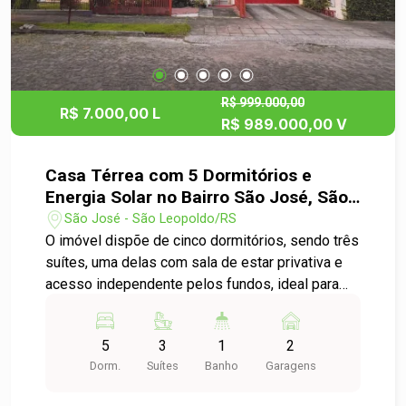
R$ 999.000,00
R$ 7.000,00 L
R$ 989.000,00 V
Casa Térrea com 5 Dormitórios e
Energia Solar no Bairro São José, São
Leopoldo
São José - São Leopoldo/RS
O imóvel dispõe de cinco dormitórios, sendo três
suítes, uma delas com sala de estar privativa e
acesso independente pelos fundos, ideal para
hóspedes, home office ou uso profissional. A
área social inclui uma sala de estar espaçosa
5
3
1
2
com lareira dupla, atendendo dois ambientes,
Dorm.
Suítes
Banho
Garagens
além de uma sala íntima integrada à sala de jantar,
ambas com pé-direito duplo, proporcionando