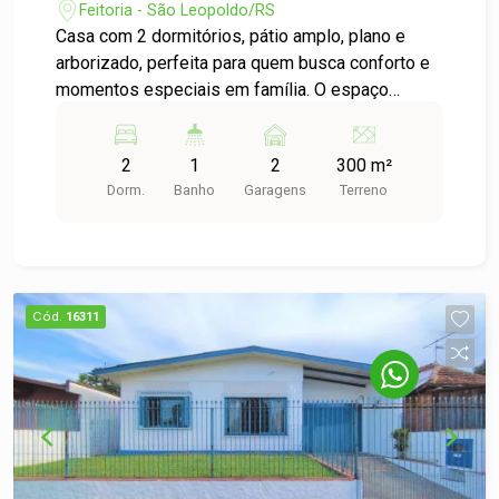
Feitoria - São Leopoldo/RS
Casa com 2 dormitórios, pátio amplo, plano e
arborizado, perfeita para quem busca conforto e
momentos especiais em família. O espaço
externo é ideal para lazer, convivência e até
futuras ampliações. Localizada a apenas 300
2
1
2
300 m²
metros do Supermercado Rissul, oferecendo
Dorm.
Banho
Garagens
Terreno
praticidade e fácil acesso a serviços e comércio.
Agende sua visita e venha conhecer!
Cód.
16311