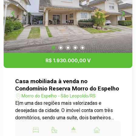
para quem possui pets. Localizada em um bairro
tranquilo, com fácil acesso ao Centro da cidade e
às principais vias, essa é uma excelente
oportunidade para morar bem. Agende sua visita
e venha conhecer tudo o que este imóvel pode
lhe proporcionar!
R$ 1.930.000,00 V
Casa mobiliada à venda no
Condomínio Reserva Morro do Espelho
Morro do Espelho - São Leopoldo/RS
E|m uma das regiões mais valorizadas e
desejadas da cidade. O imóvel conta com três
dormitórios, sendo uma suíte, dois banheiros
sociais, sala de estar e jantar integradas, sala de
leitura, escritório ideal para home office, além de