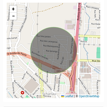
+
−
Leaflet
|
©
OpenStreetMap