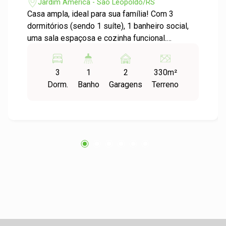
Jardim América - São Leopoldo/RS
Casa ampla, ideal para sua família! Com 3
dormitórios (sendo 1 suíte), 1 banheiro social,
uma sala espaçosa e cozinha funcional.
Aproveite o quintal com 5 árvores frutíferas,
ideal para momentos ao ar livre. A área da
3
1
2
330m²
churrasqueira na garagem coberta é o espaço
Dorm.
Banho
Garagens
Terreno
ideal para reunir a família. Venha conhecer!