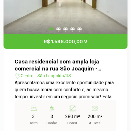
R$ 1.596.000,00 V
Casa residencial com ampla loja
comercial na rua São Joaquim -
Oportunidade Imperdível em São
Centro - São Leopoldo/RS
Leopoldo!
Apresentamos uma excelente oportunidade para
quem busca morar com conforto e, ao mesmo
tempo, investir em um negócio promissor! Esta
propriedade única está localizada na
movimentada Rua São Joaquim, no coração do
3
3
280 m²
200 m²
bairro Centro, em São Leopoldo Na parte
Dorm.
Banho
Const.
A. Total
superior, você encontra uma casa residencial