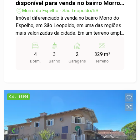
disponível para venda no bairro Morro
do Espelho em São Leopoldo
Morro do Espelho - São Leopoldo/RS
Imóvel diferenciado à venda no bairro Morro do
Espelho, em São Leopoldo, em uma das regiões
mais valorizadas da cidade. Em um terreno amplo
de 329,00m², a casa conta com 299,9 m² de área
construída, oferecendo ambientes generosos,
4
3
2
329 m²
bem distribuídos e versáteis. O imóvel dispõe de
Dorm.
Banho
Garagens
Terreno
4 dormitórios e 3 banheiros, atendendo
perfeitamente famílias que buscam conforto e
espaço, ou ainda investidores e empresários que
desejam instalar um empreendimento comercial.
Sua localização estratégica garante fácil acesso
Cód.
16194
e grande visibilidade. Uma excelente
oportunidade para quem procura um imóvel com
grande potencial, seja para moradia ou para fins
comerciais, em um dos bairros mais tradicionais
e bem localizados de São Leopoldo.