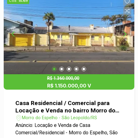
Cód.
15759
R$ 1.360.000,00
R$ 1.150.000,00 V
Casa Residencial / Comercial para
Locação e Venda no bairro Morro do
Espelho em São Leopoldo
Morro do Espelho - São Leopoldo/RS
Anúncio: Locação e Venda de Casa
Comercial/Residencial - Morro do Espelho, São