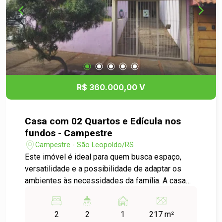
R$ 360.000,00 V
Casa com 02 Quartos e Edícula nos
fundos - Campestre
Campestre - São Leopoldo/RS
Este imóvel é ideal para quem busca espaço,
versatilidade e a possibilidade de adaptar os
ambientes às necessidades da família. A casa
principal, em alvenaria, conta com 2 dormitórios,
salas de estar e jantar integradas, cozinha,
2
2
1
217 m²
banheiro e um belo jardim frontal, que