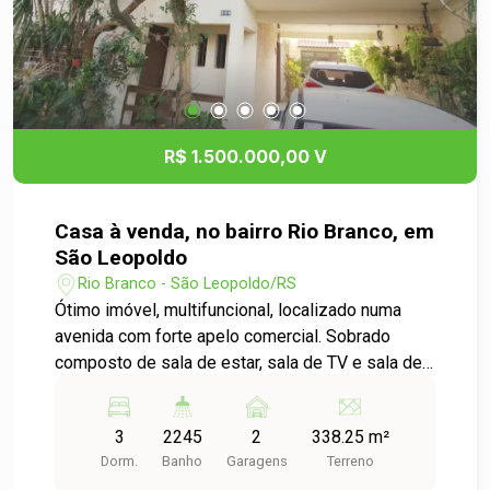
ou simplesmente garantir um imóvel com alto
potencial de retorno financeiro. Entre em contato
e agende sua visita!
R$ 1.500.000,00 V
Casa à venda, no bairro Rio Branco, em
São Leopoldo
Rio Branco - São Leopoldo/RS
Ótimo imóvel, multifuncional, localizado numa
avenida com forte apelo comercial. Sobrado
composto de sala de estar, sala de TV e sala de
jantar, com jardim de inverno; banheiro social; uma
ampla copa/cozinha ; espaço churrasqueira, com
3
2245
2
338.25 m²
cobertura, seguido de um belo pátio, com arvores
Dorm.
Banho
Garagens
Terreno
e plantas ornamentais. No segundo pavimento,