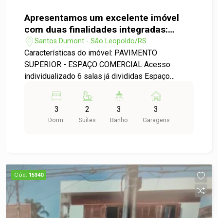
Apresentamos um excelente imóvel
com duas finalidades integradas:
Residencial e comercial, ideal para
Santos Dumont - São Leopoldo/RS
quem busca morar e investir no
Características do imóvel: PAVIMENTO
mesmo lugar!
SUPERIOR - ESPAÇO COMERCIAL Acesso
individualizado 6 salas já divididas Espaço
adicional amplo, com possibilidade de criar mais
2 salas ou ampliar as existentes Permanecem os
3
2
3
3
splits instalados e móveis fixos Equipado com 3
Dorm.
Suítes
Banho
Garagens
exaustores PAVIMENTO INFERIOR ?
RESIDENCIAL + LOJAS 2 lojas térreas, com
grande potencial comercial Parte residencial
com: Sala de estar e jantar 1 dormitório Banheiro
social Despensa FUNDO DO TERRENO - CASA
Cód.
15340
ANEXA Necessita de reformas 2 dormitórios
(sendo 1 suíte) Sala e cozinha integradas
Banheiro social Excelente opção para
investidores, profissionais liberais, clínicas,