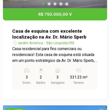
Localizada em uma rua de grande fluxo no bairro,
esta casa é perfeita para quem busca morar bem
R$ 750.000,00 V
e, ao mesmo tempo, aproveitar a visibilidade e o
movimento da região para empreender
Casa de esquina com excelente
localização na Av. Dr. Mário Sperb
Jardim América - São Leopoldo/RS
Casa residencial para fins comerciais ou
residenciais! Esta casa de esquina está situada
em um ponto estratégico da Av. Dr. Mário Sperb,
com grande visibilidade e fácil acesso. Conta
com ambientes amplos, bem distribuídos e um
3
2
3
331.23 m²
agradável jardim, ideal para quem busca conforto
Dorm.
Banho
Garagens
Terreno
e funcionalidade. Perfeita para clínicas,
escritórios, lojas ou até mesmo para moradia em
uma região valorizada e de grande circulação.
Agende sua visita e conheça todo o potencial
deste imóvel!