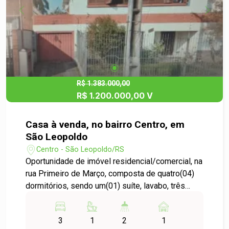
escritórios ou quem busca unir conforto
residencial com rentabilidade comercial. Entre em
contato para mais informações e agende uma
visita!
R$ 1.383.000,00
R$ 1.200.000,00 V
Casa à venda, no bairro Centro, em
São Leopoldo
Centro - São Leopoldo/RS
Oportunidade de imóvel residencial/comercial, na
rua Primeiro de Março, composta de quatro(04)
dormitórios, sendo um(01) suíte, lavabo, três
salas(03), sendo uma de estar, jantar e de leitura;
copa/cozinha, lavanderia, quiosque com
3
1
2
1
churrasqueira , pátio e garagem.