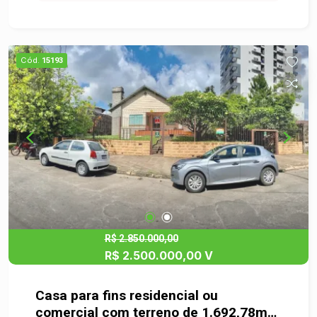
espaçosa, ideal para acomodar sua família com
total privacidade e conforto. São amplos
ambientes, bem iluminados e arejados,
proporcionando um lar perfeito para viver com
Cód.
15193
qualidade. Já na parte inferior, uma ampla loja
comercial que oferece o espaço perfeito para
diversos tipos de empreendimento. Seja para
abrir uma loja, um escritório, um restaurante ou
até mesmo para transformar em uma franquia,
essa loja atende a diferentes modelos de
negócios, tudo isso em uma região estratégica,
de grande fluxo e com alta visibilidade. Agende
uma visita e confira!
R$ 2.850.000,00
R$ 2.500.000,00 V
Casa para fins residencial ou
comercial com terreno de 1.692,78m²