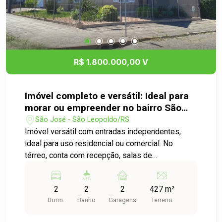
R$ 1.800.000,00 V
Imóvel completo e versátil: Ideal para
morar ou empreender no bairro São
José!
São José - São Leopoldo/RS
Imóvel versátil com entradas independentes,
ideal para uso residencial ou comercial. No
térreo, conta com recepção, salas de
atendimento com espera, dois lavabos, piscina
integrada ao espaço gourmet e divisórias em
2
2
2
427 m²
gesso para fácil adaptação. No pavimento
Dorm.
Banho
Garagens
Terreno
superior, oferece cozinha ampla, área de serviço,
sala que pode servir como dormitório ou