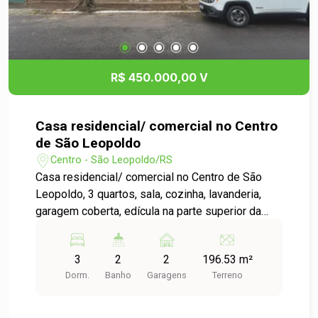
R$ 450.000,00 V
Casa residencial/ comercial no Centro
de São Leopoldo
Centro - São Leopoldo/RS
Casa residencial/ comercial no Centro de São
Leopoldo, 3 quartos, sala, cozinha, lavanderia,
garagem coberta, edícula na parte superior da
casa com 1 quarto, sala, cozinha e banheiro,
ótima localização, fácil acesso a Br 116 para
3
2
2
196.53 m²
Porto Alegre ou Novo Hamburgo. seu sonho
Dorm.
Banho
Garagens
Terreno
espera por você.