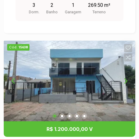
3
2
1
269.50 m²
a gente e confira!
Dorm.
Banho
Garagem
Terreno
Cód.
15638
R$ 1.200.000,00 V