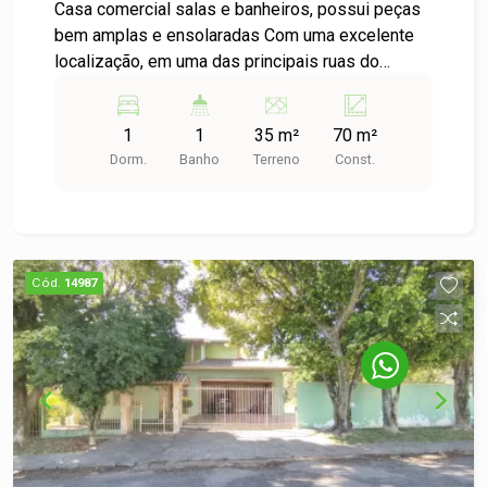
Casa comercial salas e banheiros, possui peças
bem amplas e ensolaradas Com uma excelente
localização, em uma das principais ruas do
Centro da cidade. Entre em contato e confira mais
informações!
1
1
35 m²
70 m²
Dorm.
Banho
Terreno
Const.
Cód.
14987