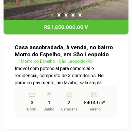
posição solar privilegiada frente norte, bem
iluminada, ventilada e excelente localização
próximo a mercados, comércio, farmácia, ruas de
via rápida.
R$ 1.850.000,00 V
Casa assobradada, à venda, no bairro
Morro do Espelho, em São Leopoldo
Morro do Espelho - São Leopoldo/RS
Imóvel com potencial para comercial e
residencial, composto de 3 dormitórios. No
primeiro pavimento, um lavabo, sala ampla,
escritório, copa/cozinha, duas vagas de garagem,
lado a lado e amplo pátio. No pavimento superior
3
1
2
840.49 m²
uma sala com dois ambientes, 3 dormitórios e
Dorm.
Banho
Garagens
Terreno
um banho social.