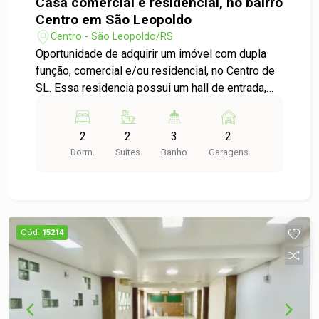
Casa comercial e residencial, no bairro
Centro em São Leopoldo
Centro - São Leopoldo/RS
Oportunidade de adquirir um imóvel com dupla
função, comercial e/ou residencial, no Centro de
SL. Essa residencia possui um hall de entrada,
sala de estar e jantar com lareira, lavabo,
despensa, cozinha mobiliada, dois dormitórios,
2
2
3
2
sendo dois suítes e banho social, lavanderia,
Dorm.
Suítes
Banho
Garagens
duas vagas de garagem e sistema de
aquecimento à gás. Agende sua visita e venha
concretizar um excelente negócio.
Cód.
15214