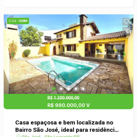
escritório, dois banheiros sociais, dois quartos e
sacada bem ventilada. Uma oportunidade
completa que integra moradia, lazer e trabalho
Cód.
16084
em um só lugar.
R$ 1.200.000,00
R$ 990.000,00 V
Casa espaçosa e bem localizada no
Bairro São José, ideal para residência,