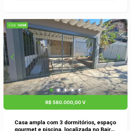
um banheiro, e tres amplos dormitórios, sendo
um com sacada frontal. Nos fundos, ainda, possui
um anexo de dois andares.
Cód.
16368
R$ 580.000,00 V
Casa ampla com 3 dormitórios, espaço
gourmet e piscina, localizada no Bairro