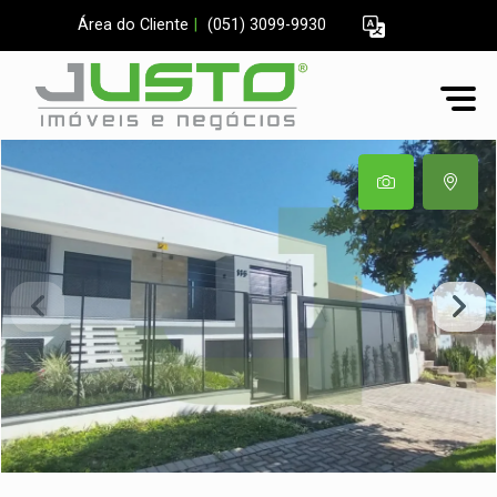
Área do Cliente
|
(051) 3099-9930