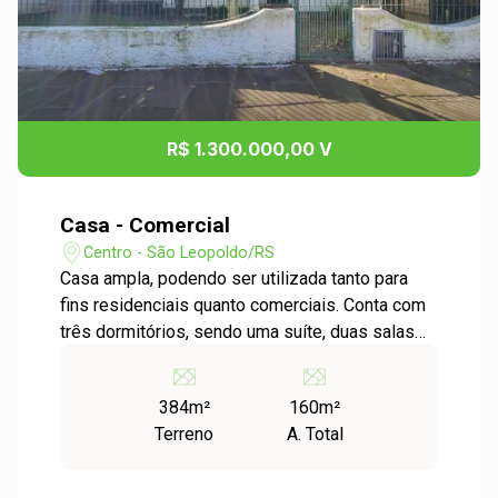
R$ 1.300.000,00 V
Casa - Comercial
Centro - São Leopoldo/RS
Casa ampla, podendo ser utilizada tanto para
fins residenciais quanto comerciais. Conta com
três dormitórios, sendo uma suíte, duas salas
espaçosas, cozinha e área de serviço, todos os
ambientes com potencial para serem adaptados
384m²
160m²
em salas comerciais conforme a sua
Terreno
A. Total
necessidade. Possui pátio na frente e nos
fundos, além de garagem coberta, garantindo
praticidade e conforto. Localização privilegiada,