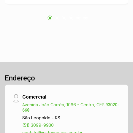
próxima ao comércio, serviços e com fácil
acesso às principais vias da cidade. Agende a
sua visita e confira de perto!
Endereço
Comercial
Avenida João Corrêa, 1066 - Centro, CEP:
93020-
668
São Leopoldo - RS
(51) 3099-9930
contato@justoimoveis.com.br