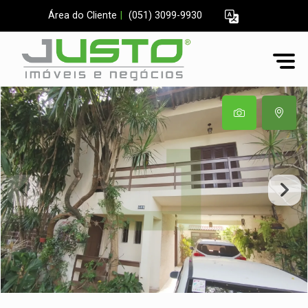
Área do Cliente
|
(051) 3099-9930