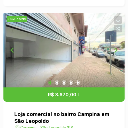
arejados, proporcionando conforto para clientes e
colaboradores. - Localização estratégica em um
bairro em crescimento, com grande potencial de
Cód.
16899
visibilidade e fluxo de pessoas. - Proximidade a
pontos comerciais, transporte público e serviços
essenciais. Não perca essa oportunidade! Entre
em contato conosco para mais informações e
agende uma visita ao local. Estamos prontos para
ajudar você a encontrar o espaço ideal para o seu
negócio! Invista no seu sucesso!
R$ 3.670,00 L
Loja comercial no bairro Campina em
São Leopoldo
Campina - São Leopoldo/RS