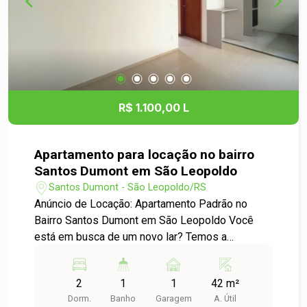
R$ 1.100,00 L
Apartamento para locação no bairro
Santos Dumont em São Leopoldo
Santos Dumont - São Leopoldo/RS
Anúncio de Locação: Apartamento Padrão no
Bairro Santos Dumont em São Leopoldo Você
está em busca de um novo lar? Temos a
oportunidade perfeita para você! Apresentamos
um aconchegante apartamento para locação no
2
1
1
42 m²
bairro Santos Dumont, ideal para quem busca
Dorm.
Banho
Garagem
A. Útil
conforto e praticidade Características do Imóvel: