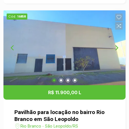
Na área externa, a casa dispõe de pátio frontal
que pode ser utilizado como garagem e um
Cód.
16858
amplo pátio gramado nos fundos, ideal para
quem possui pets, crianças ou deseja aproveitar
momentos de lazer ao ar livre. Localizada em um
bairro residencial tranquilo, a casa oferece fácil
acesso ao comércio local, escolas, serviços e ao
Centro de São Leopoldo, unindo praticidade e
qualidade de vida no dia a dia. Agende sua visita
e venha conhecer o seu novo lar!
R$ 11.900,00 L
Pavilhão para locação no bairro Rio
Branco em São Leopoldo
Rio Branco - São Leopoldo/RS