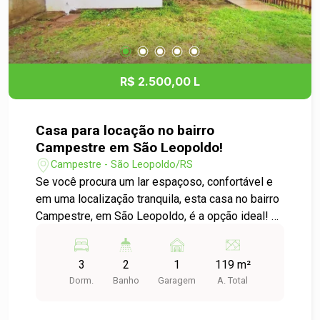
acesso ao comércio local e ao centro da cidade,
esta é uma excelente oportunidade para quem
busca qualidade de vida e praticidade. Agende
sua visita e venha conhecer tudo o que este
imóvel tem a oferecer!
R$ 2.500,00 L
Casa para locação no bairro
Campestre em São Leopoldo!
Campestre - São Leopoldo/RS
Se você procura um lar espaçoso, confortável e
em uma localização tranquila, esta casa no bairro
Campestre, em São Leopoldo, é a opção ideal! O
imóvel conta com 3 dormitórios, 2 banheiros e 1
lavabo, além de ambientes amplos, bem
3
2
1
119 m²
distribuídos e com excelente iluminação natural,
Dorm.
Banho
Garagem
A. Total
proporcionando conforto para toda a família. No
andar superior, uma agradável sacada oferece
uma bela vista e um espaço perfeito para relaxar.