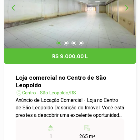
serviços e transporte público, tornando o ponto
ainda mais atrativo para o seu negócio. Aproveite
esta oportunidade de estabelecer sua empresa
em um dos endereços comerciais mais
valorizados de São Leopoldo. Agende sua visita
e venha conhecer o potencial deste espaço para
o seu novo empreendimento!
R$ 9.000,00 L
Loja comercial no Centro de São
Leopoldo
Centro - São Leopoldo/RS
Anúncio de Locação Comercial - Loja no Centro
de São Leopoldo Descrição do Imóvel: Você está
prestes a descobrir uma excelente oportunidade
de locação para o seu negócio! Apresentamos
uma loja ampla e bem localizada no coração do
1
265 m²
bairro Centro de São Leopoldo, perfeita para