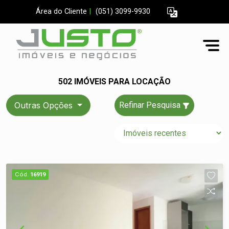
Área do Cliente
|
(051) 3099-9930
502 IMÓVEIS PARA LOCAÇÃO
Outras Opções
Refinar Pesquisa
Cód.
16919