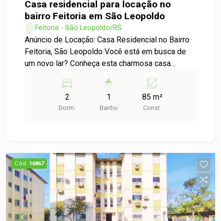
Casa residencial para locação no
bairro Feitoria em São Leopoldo
Feitoria - São Leopoldo/RS
Anúncio de Locação: Casa Residencial no Bairro
Feitoria, São Leopoldo Você está em busca de
um novo lar? Conheça esta charmosa casa
disponível para locação no bairro Feitoria, ideal
para famílias e pessoas que desejam conforto e
2
1
85 m²
praticidade. Descrição: Esta casa conta com 2
Dorm.
Banho
Const.
dormitórios, proporcionando um ambiente ideal
para descanso e privacidade. Oferecendo um
espaço suficiente para você e sua família
desfrutarem de momentos agradáveis juntos. O
bairro Feitoria é conhecido por sua tranquilidade
Cód.
16867
e infraestrutura, com fácil acesso a serviços,
comércio e transporte público. Aqui, você
encontrará tudo que precisa ao seu redor,
tornando o dia a dia mais prático. Destaques: -
Ambientes bem iluminados - Área externa (se