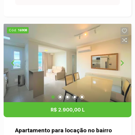
- Ambientes bem distribuídos e iluminados,
proporcionando conforto e bem-estar. - Cozinha
arejada, perfeita para quem gosta de preparar
refeições com praticidade. - Sala de estar
Cód.
16908
aconchegante, ideal para momentos de lazer e
convivência com amigos e familiares. - Banheiro
com bom espaço e ventilação natural.
Localização: Situado no tranquilo e valorizado
bairro Santos Dumont, o apartamento oferece
fácil acesso a diversas comodidades, como
supermercados, farmácias, escolas e transporte
público. Um lugar ideal para quem deseja viver
com qualidade e conveniência. Não perca essa
oportunidade de viver em um excelente
apartamento no Santos Dumont! Entre em contato
R$ 2.900,00 L
conosco para agendar uma visita e conhecer o
seu novo lar. Aguardamos o seu contato!
Apartamento para locação no bairro