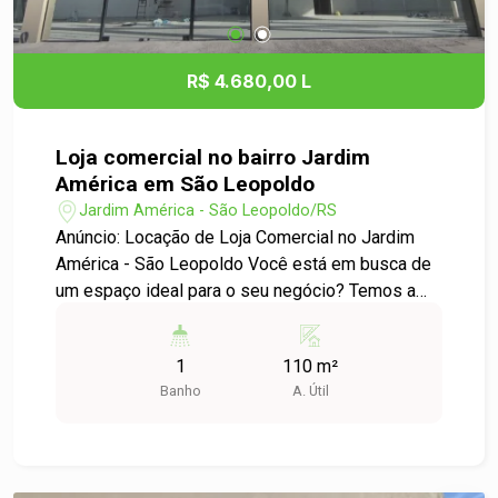
de crescimento. Agende uma visita e venha
conhecer este espaço que pode ser o próximo
passo para o sucesso do seu empreendimento!
R$ 4.680,00 L
Para mais informações e agendamentos, entre
em contato conosco. Estamos à disposição para
ajudar você a encontrar o espaço perfeito para o
Loja comercial no bairro Jardim
seu negócio!
América em São Leopoldo
Jardim América - São Leopoldo/RS
Anúncio: Locação de Loja Comercial no Jardim
América - São Leopoldo Você está em busca de
um espaço ideal para o seu negócio? Temos a
oportunidade perfeita para você! Descrição do
Imóvel: Esta loja comercial, com uma ampla área
1
110 m²
útil de 110 m², oferece um espaço versátil e bem
Banho
A. Útil
distribuído, ideal para diversos tipos de
negócios, como lojas de varejo, escritórios ou
serviços. O ambiente é iluminado e possui boa
ventilação, proporcionando um espaço agradável