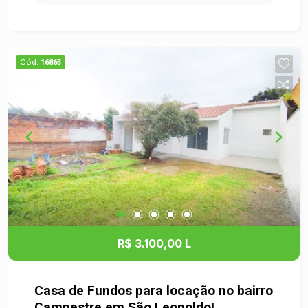
e funcionalidade para a rotina. O apartamento
também dispõe de uma vaga de garagem
coberta, garantindo mais comodidade e
segurança. Localizado em um condomínio
Cód.
16865
seguro, com portaria, salão de festas e
playground, o imóvel oferece uma estrutura
completa para toda a família. Além disso, está
situado em uma região de fácil acesso ao
comércio local e ao centro da cidade, facilitando
o seu dia a dia. Agende sua visita e venha
conhecer o endereço do seu novo lar!
R$ 3.100,00 L
Casa de Fundos para locação no bairro
Campestre em São Leopoldo!