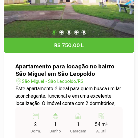
aplicável) - Proximidade a escolas,
supermercados e parques Não perca a
oportunidade de morar em um lugar que une
conforto e comodidade. Agende uma visita e
venha conhecer sua nova casa no bairro Feitoria!
Para mais informações, entre em contato
R$ 750,00 L
conosco. Estamos à disposição para esclarecer
suas dúvidas e agendar sua visita.
Apartamento para locação no bairro
São Miguel em São Leopoldo
São Miguel - São Leopoldo/RS
Este apartamento é ideal para quem busca um lar
aconchegante, funcional e em uma excelente
localização. O imóvel conta com 2 dormitórios,
ambientes amplos e bem distribuídos, além de
excelente iluminação natural, proporcionando
2
1
1
54 m²
mais conforto e bem-estar. A cozinha é integrada
Dorm.
Banho
Garagem
A. Útil
à área de serviços, oferecendo mais praticidade