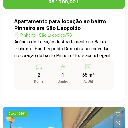
R$ 1.200,00 L
dúvidas.
Apartamento para locação no bairro
Pinheiro em São Leopoldo
Pinheiro - São Leopoldo/RS
Anúncio de Locação de Apartamento no Bairro
Pinheiro - São Leopoldo Descubra seu novo lar
no coração do bairro Pinheiro! Este aconchegante
apartamento de 2 dormitórios é ideal para quem
busca conforto e praticidade. Descrição: Este
2
1
65 m²
apartamento conta com uma distribuição
Dorm.
Banho
A. Útil
inteligente dos espaços, proporcionando um
ambiente acolhedor e funcional. Os dormitórios
são arejados e iluminados, perfeitos para
momentos de descanso. A sala de estar é ideal
para receber amigos e familiares, enquanto a
Cód.
16881
cozinha oferece praticidade para o dia a dia. Não
perca a oportunidade de viver em um dos bairros