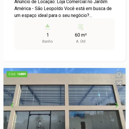
Anúncio de Locação: Loja Comercial no Jardim
América - São Leopoldo Você está em busca de
um espaço ideal para o seu negócio?
Apresentamos uma excelente oportunidade de
locação de uma loja comercial localizada no
1
60 m²
charmoso bairro Jardim América, em São
Banho
A. Útil
Leopoldo Características: - Localização
privilegiada em um dos bairros mais valorizados
de São Leopoldo, com fácil acesso a transportes
públicos e grande fluxo de pessoas. - Espaço
amplo e versátil, ideal para diversos tipos de
Cód.
16889
comércio, como lojas de roupas, salões de
beleza, escritórios, entre outros. - Ambientes
bem iluminados, proporcionando um ambiente
agradável para clientes e colaboradores. -
Próximo a comércios locais, restaurantes e
serviços, garantindo visibilidade e conveniência.
Não perca a chance de estabelecer seu negócio
em um local estratégico e com grande potencial