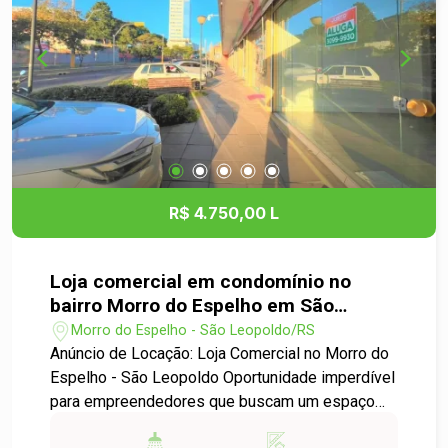
mais valorizados de São Leopoldo! Entre em
contato para agendar uma visita e conhecer seu
novo lar. Estamos à disposição para esclarecer
qualquer dúvida e ajudá-lo a encontrar o seu novo
apartamento!
R$ 4.750,00 L
Loja comercial em condomínio no
bairro Morro do Espelho em São
Leopoldo
Morro do Espelho - São Leopoldo/RS
Anúncio de Locação: Loja Comercial no Morro do
Espelho - São Leopoldo Oportunidade imperdível
para empreendedores que buscam um espaço
ideal para seu negócio! Disponibilizamos para