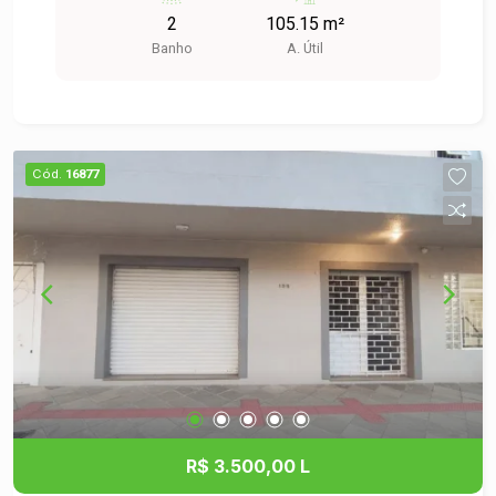
locação uma loja comercial em um condomínio
2
105.15 m²
localizado no bairro Morro do Espelho, em São
Banho
A. Útil
Leopoldo. Características do Espaço: -
Localização privilegiada em um bairro em
crescimento, com grande fluxo de pessoas e
fácil acesso. - Ambiente amplo e arejado,
permitindo diversas possibilidades de layout
Cód.
16877
para atender às necessidades do seu negócio. -
Ideal para lojas de varejo, escritórios, academias,
ou qualquer outro tipo de comércio que precise
de um espaço bem localizado. Vantagens de
Estar em um Condomínio: - Segurança e
tranquilidade, com portaria e monitoramento. -
Estrutura que pode incluir estacionamento para
clientes, áreas comuns e outras facilidades que
valorizam seu empreendimento. - Proximidade
de outros estabelecimentos, o que pode
favorecer a visibilidade e a captação de novos
R$ 3.500,00 L
clientes. Não perca a chance de abrir ou expandir