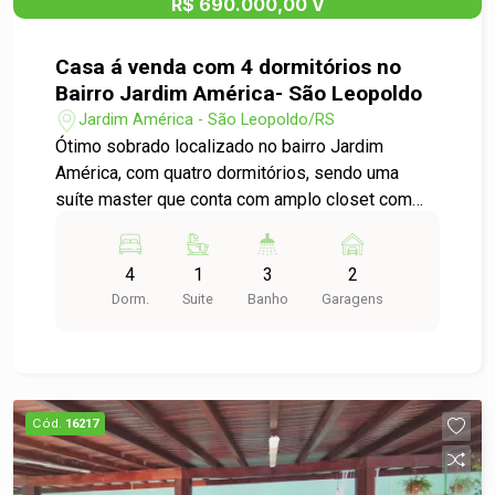
R$ 690.000,00 V
Casa á venda com 4 dormitórios no
Bairro Jardim América- São Leopoldo
Jardim América - São Leopoldo/RS
Ótimo sobrado localizado no bairro Jardim
América, com quatro dormitórios, sendo uma
suíte master que conta com amplo closet com
armário sob medida, banheiro equipado com
banheira de hidromassagem e sacada. O imóvel
4
1
3
2
dispõe ainda de banheiro social, lavabo, garagem
Dorm.
Suite
Banho
Garagens
para dois carros, sala de estar aconchegante com
lareira, espaço com churrasqueira, área de
serviço ampla e cozinha com móveis sob
medida. Situado em excelente localização no
Jardim América, o sobrado está próximo de
Cód.
16217
supermercados, escolas, inclusive o IFSul,
academias, comércio em geral e empresas
industriais. Possui documentação em dia, aceita