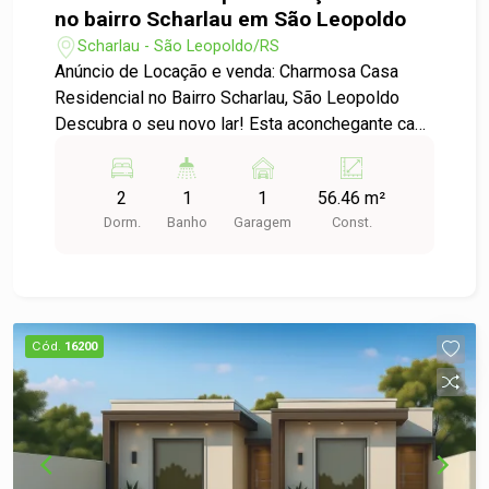
no bairro Scharlau em São Leopoldo
Scharlau - São Leopoldo/RS
Anúncio de Locação e venda: Charmosa Casa
Residencial no Bairro Scharlau, São Leopoldo
Descubra o seu novo lar! Esta aconchegante casa
disponível para locação no bairro Scharlau
oferece conforto e praticidade em um dos
2
1
1
56.46 m²
bairros mais tranquilos e agradáveis de São
Dorm.
Banho
Garagem
Const.
Leopoldo. Características do Imóvel: -
Dormitórios: 2 dormitórios espaçosos, ideais
para acomodar sua família ou para utilizar como
escritório. - Garagem: 1 vaga de garagem,
garantindo segurança e comodidade para o seu
Cód.
16200
veículo. - Área Construída: 56,46 m² bem
distribuídos, proporcionando um ambiente
acolhedor e funcional. Diferenciais: - Localização
privilegiada no bairro Scharlau, com fácil acesso
a supermercados, escolas, farmácias e