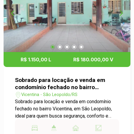
financiamento bancário e estuda propostas
envolvendo parte do valor em imóvel, automóvel,
entre outras possibilidades. O que está
esperando, chame um de nossos corretores e
venha se surpreender.
R$ 1.150,00 L
R$ 180.000,00 V
Sobrado para locação e venda em
condomínio fechado no bairro
Vicentina em São Leopoldo.
Vicentina - São Leopoldo/RS
Sobrado para locação e venda em condomínio
fechado no bairro Vicentina, em São Leopoldo,
ideal para quem busca segurança, conforto e
praticidade no dia a dia. O imóvel conta com dois
dormitórios, sala e cozinha integradas,