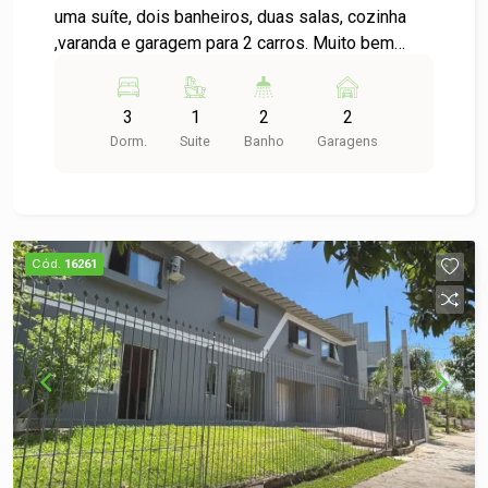
uma suíte, dois banheiros, duas salas, cozinha
,varanda e garagem para 2 carros. Muito bem
localizada, próxima a Biblioteca Municipal,
Rodoviária, Escolas e mercados. Possui fácil
3
1
2
2
acesso a BR116
Dorm.
Suite
Banho
Garagens
Cód.
16261