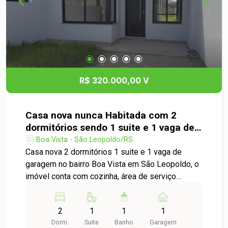
R$ 320.000,00 V
Casa nova nunca Habitada com 2
dormitórios sendo 1 suite e 1 vaga de
garagem, no bairro Boa Vista em São
Boa Vista - São Leopoldo/RS
Leopoldo
Casa nova 2 dormitórios 1 suite e 1 vaga de
garagem no bairro Boa Vista em São Leopoldo, o
imóvel conta com cozinha, área de serviço
separada, sala de estar e jantar integradas,
circulação, banheiro social, uma suite, pátio frente
2
1
1
1
e fundos do imóvel, casa nova com arquitetura
Dorm.
Suite
Banho
Garagem
moderna. Próximo a Br Supply