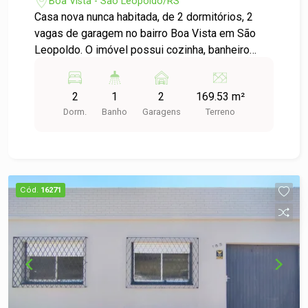
Leopoldo
Boa Vista - São Leopoldo/RS
Casa nova nunca habitada, de 2 dormitórios, 2
vagas de garagem no bairro Boa Vista em São
Leopoldo. O imóvel possui cozinha, banheiro
social, jardim de inverno, área de circulação, área
de serviço separada, sala de estar e jantar
2
1
2
169.53 m²
integradas com a cozinha. Pátio na frente e nos
Dorm.
Banho
Garagens
Terreno
fundos do imóvel, na parte dos fundos tem a
possibilidade de aumentar o imóvel ou fazer um
perolado com churrasqueira.
Cód.
16271