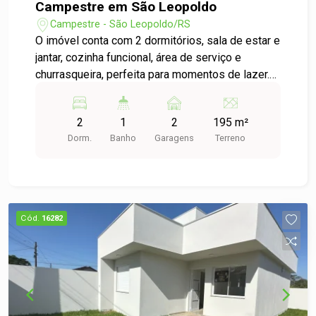
Campestre em São Leopoldo
Campestre - São Leopoldo/RS
O imóvel conta com 2 dormitórios, sala de estar e
jantar, cozinha funcional, área de serviço e
churrasqueira, perfeita para momentos de lazer.
Possui pátio pequeno nos fundos e um pátio
frontal arborizado, trazendo charme, privacidade
2
1
2
195 m²
e contato com a natureza. Um imóvel acolhedor,
Dorm.
Banho
Garagens
Terreno
bem distribuído e pronto para receber sua família.
Agende uma visita e venha conhecer!
Cód.
16282