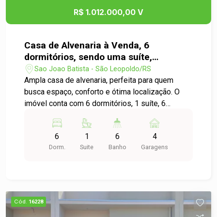
bem ventilados e com ótima luminosidade natural
R$ 1.012.000,00 V
ao longo do dia. Localização privilegiada, próxima
a comércios, serviços e vias de fácil acesso,
fator que assegura alta liquidez e torna o imóvel
Casa de Alvenaria à Venda, 6
ainda mais atrativo para investidores. Entre em
dormitórios, sendo uma suíte,
contato para mais informações e agende agora a
garagem para até 6 carros cobertos.
Sao Joao Batista - São Leopoldo/RS
sua visita
Ampla casa de alvenaria, perfeita para quem
busca espaço, conforto e ótima localização. O
imóvel conta com 6 dormitórios, 1 suíte, 6
banheiros, espaço gourmet ideal para receber
amigos e familiares, além de garagem coberta
6
1
6
4
para 6 carros. Ambientes bem distribuídos,
Dorm.
Suite
Banho
Garagens
proporcionando praticidade e qualidade de vida
para toda a família. Uma excelente oportunidade
para quem valoriza espaço e comodidade!
Cód.
16228