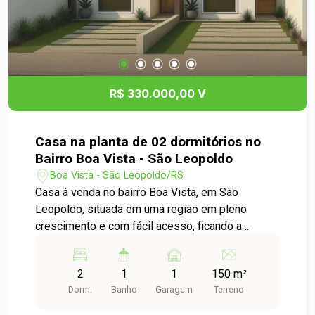
transporte público. - Ambiente tranquilo, ideal
para quem busca qualidade de vida. -
Possibilidade de personalizar os ambientes
conforme seu gosto. Não perca a oportunidade
de viver em um lugar que une conforto e
praticidade. Agende sua visita e venha conhecer
R$ 330.000,00 V
essa charmosa casa no Scharlau! Para mais
informações, entre em contato Esperamos por
você!
Casa na planta de 02 dormitórios no
Bairro Boa Vista - São Leopoldo
Boa Vista - São Leopoldo/RS
Casa à venda no bairro Boa Vista, em São
Leopoldo, situada em uma região em pleno
crescimento e com fácil acesso, ficando a
apenas 5 minutos da cidade de Portão. Este
imóvel é ideal para quem deseja tranquilidade
2
1
1
150 m²
sem abrir mão da praticidade. A residência conta
Dorm.
Banho
Garagem
Terreno
com 2 dormitórios bem distribuídos, com pé
direito duplo, sala integrada à cozinha