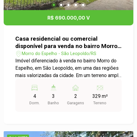
R$ 690.000,00 V
Casa residencial ou comercial
disponível para venda no bairro Morro
do Espelho em São Leopoldo
Morro do Espelho - São Leopoldo/RS
Imóvel diferenciado à venda no bairro Morro do
Espelho, em São Leopoldo, em uma das regiões
mais valorizadas da cidade. Em um terreno amplo
de 329,00m², a casa conta com 299,9 m² de área
construída, oferecendo ambientes generosos,
4
3
2
329 m²
bem distribuídos e versáteis. O imóvel dispõe de
Dorm.
Banho
Garagens
Terreno
4 dormitórios e 3 banheiros, atendendo
perfeitamente famílias que buscam conforto e
espaço, ou ainda investidores e empresários que
desejam instalar um empreendimento comercial.
Sua localização estratégica garante fácil acesso