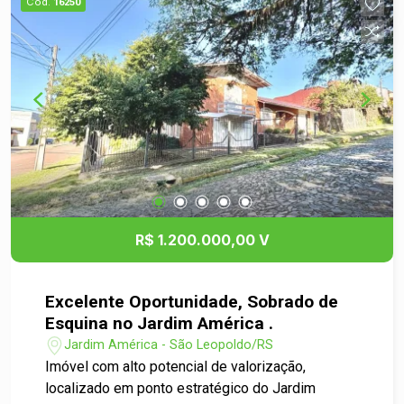
Cód.
16250
e grande visibilidade. Uma excelente
oportunidade para quem procura um imóvel com
grande potencial, seja para moradia ou para fins
comerciais, em um dos bairros mais tradicionais
e bem localizados de São Leopoldo.
R$ 1.200.000,00 V
Excelente Oportunidade, Sobrado de
Esquina no Jardim América .
Jardim América - São Leopoldo/RS
Imóvel com alto potencial de valorização,
localizado em ponto estratégico do Jardim