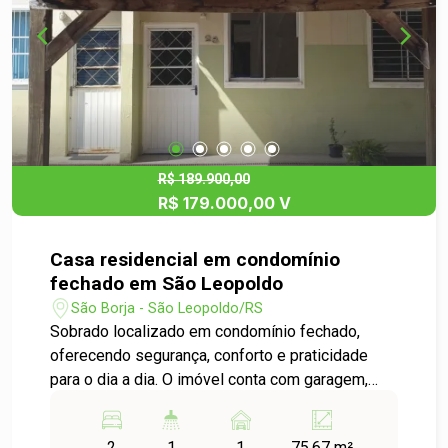
R$ 189.900,00
R$ 179.000,00 V
Casa residencial em condomínio
fechado em São Leopoldo
São Borja - São Leopoldo/RS
Sobrado localizado em condomínio fechado,
oferecendo segurança, conforto e praticidade
para o dia a dia. O imóvel conta com garagem,
sala de estar, cozinha funcional e área de serviço
bem distribuída. Na parte superior, possui 2
2
1
1
75.67 m²