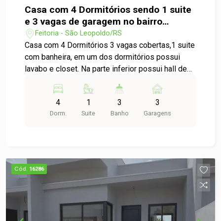
Casa com 4 Dormitórios sendo 1 suite
e 3 vagas de garagem no bairro
Feitoria em São Leopoldo
Feitoria - São Leopoldo/RS
Casa com 4 Dormitórios 3 vagas cobertas,1 suite
com banheira, em um dos dormitórios possui
lavabo e closet. Na parte inferior possui hall de
entrada 1 banheiro social, 2 dormitórios um dele
com lavabo e closet, 2 salas de estar e 1 sala
4
1
3
3
intima, 2 cozinhas uma delas bem ampla e
Dorm.
Suite
Banho
Garagens
espaçosa, jardim de inverno, área de serviço
separada, área do churrasco com armários e
churrasqueira, 1 banheiro, piscina e quiosque.No
andar superior 2 dormitórios sendo 1 suite com
banheira, ambos com sacada, sala de estar,
Cód.
16286
cozinha, área de serviço, uma ampla sala de jantar
e sacada que tem vista pro pátio.