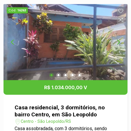
Nos fundos, a casa conta com uma churrasqueira
integrada a um pátio gramado, um espaço
Cód.
16263
perfeito para momentos de lazer, descanso e
confraternizações ao ar livre. Um grande
diferencial deste imóvel é que ele faz fundos
para uma rua sem saída, com acesso de
garagem, oferecendo ainda mais segurança,
tranquilidade e praticidade, inclusive com a opção
de acesso pelos fundos da residência. Esta
localizado próximo ao comércio local, e de fácil
acesso ao Centro da cidade. Agende sua visita e
venha conhecer o seu novo lar!
R$ 1.034.000,00 V
Casa residencial, 3 dormitórios, no
bairro Centro, em São Leopoldo
Centro - São Leopoldo/RS
Casa assobradada, com 3 dormitórios, sendo