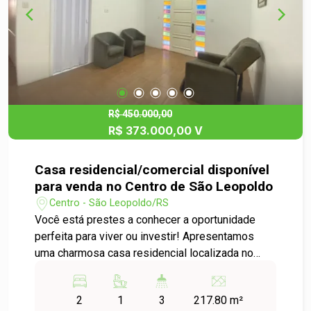
R$ 450.000,00
R$ 373.000,00 V
Casa residencial/comercial disponível
para venda no Centro de São Leopoldo
Centro - São Leopoldo/RS
Você está prestes a conhecer a oportunidade
perfeita para viver ou investir! Apresentamos
uma charmosa casa residencial localizada no
coração do Centro de São Leopoldo, ideal para
quem busca conforto e praticidade.
2
1
3
217.80 m²
Características do Imóvel: - Tipo: Casa