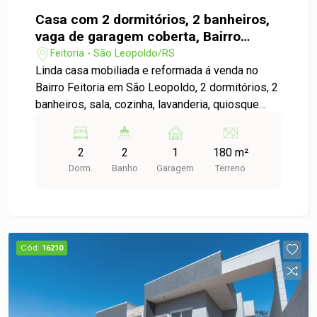
Casa com 2 dormitórios, 2 banheiros,
vaga de garagem coberta, Bairro
Feitoria
Feitoria - São Leopoldo/RS
Linda casa mobiliada e reformada á venda no
Bairro Feitoria em São Leopoldo, 2 dormitórios, 2
banheiros, sala, cozinha, lavanderia, quiosque
com churrasqueira, banheiro e piscina, vaga de
garagem coberta, conforto e praticidade de viver
2
2
1
180 m²
no coração do Bairro Feitoria. Agende sua visita e
Dorm.
Banho
Garagem
Terreno
encante-se com cada detalhe!
Cód.
16210