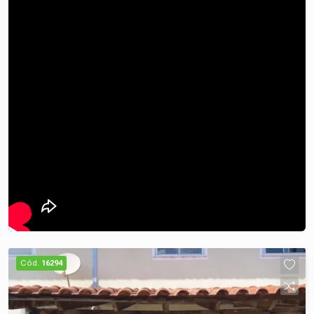
variedade de serviços que facilitam o dia a dia.
Agende sua Visita: Não perca a oportunidade de
conhecer este imóvel que pode ser o seu novo
lar ou um excelente investimento. Entre em
contato agora mesmo para agendar uma visita e
venha conferir de perto tudo o que esta casa tem
a oferecer! Estamos à disposição para
esclarecer suas dúvidas e ajudar você a realizar
o seu sonho de morar ou investir em São
Leopoldo!
Cód.
16294