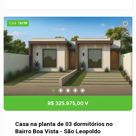
proporcionando um ambiente moderno e
funcional, lavanderia coberta, vaga de garagem e
um amplo quintal, perfeito para construção de
Cód.
16199
quiosque, área gourmet ou até mesmo piscina.
Com piso em porcelanato e laje técnica, a casa
oferece um acabamento moderno e de qualidade,
garantindo conforto e valorização. Uma excelente
oportunidade para quem busca morar bem ou
investir em uma região promissora.
R$ 325.975,00 V
Casa na planta de 03 dormitórios no
Bairro Boa Vista - São Leopoldo