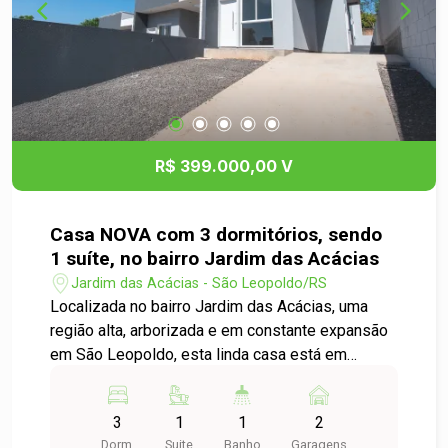
R$ 399.000,00 V
Casa NOVA com 3 dormitórios, sendo
1 suíte, no bairro Jardim das Acácias
Jardim das Acácias - São Leopoldo/RS
Localizada no bairro Jardim das Acácias, uma
região alta, arborizada e em constante expansão
em São Leopoldo, esta linda casa está em
processo de construção, oferecerá conforto,
modernidade e um projeto pensado para o dia a
3
1
1
2
dia, um visual contemporâneo. São 3 dormitórios,
Dorm.
Suite
Banho
Garagens