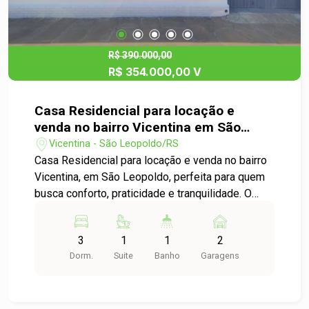
R$ 390.000,00
R$ 354.000,00 V
Casa Residencial para locação e
venda no bairro Vicentina em São
Leopoldo.
Vicentina - São Leopoldo/RS
Casa Residencial para locação e venda no bairro
Vicentina, em São Leopoldo, perfeita para quem
busca conforto, praticidade e tranquilidade. O
imóvel é mobiliado, o que facilita muito a
moradia, dispõe de 3 dormitórios, sendo 1 suíte,
3
1
1
2
garantindo privacidade e conforto. Possui duas
Dorm.
Suite
Banho
Garagens
salas amplas, além de uma sala de jantar,
proporcionando ambientes bem distribuídos,
aconchegantes e ideais para o convívio familiar.