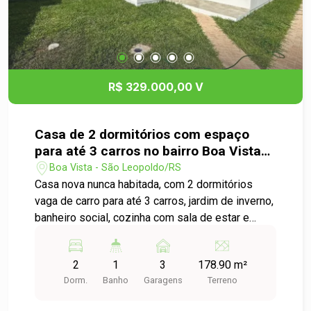
R$ 329.000,00 V
Casa de 2 dormitórios com espaço
para até 3 carros no bairro Boa Vista
em São Leopoldo.
Boa Vista - São Leopoldo/RS
Casa nova nunca habitada, com 2 dormitórios
vaga de carro para até 3 carros, jardim de inverno,
banheiro social, cozinha com sala de estar e
jantar integradas, área de serviço separada, pátio
nos fundos do imóvel, espaço para ampliar o
2
1
3
178.90 m²
imóvel ou fazer perolado com churrasqueira e
Dorm.
Banho
Garagens
Terreno
piscina.