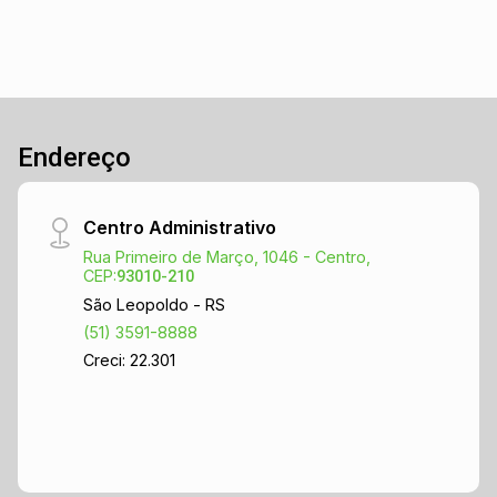
imóvel. Localizado em uma região tranquila e
valorizada, este sobrado une conforto, espaço e
uma excelente localização.
Endereço
Centro Administrativo
Rua Primeiro de Março, 1046 - Centro,
CEP:
93010-210
São Leopoldo - RS
(51) 3591-8888
Creci: 22.301