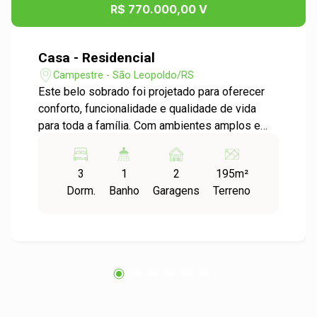
R$ 770.000,00 V
Casa - Residencial
Campestre - São Leopoldo/RS
Este belo sobrado foi projetado para oferecer
conforto, funcionalidade e qualidade de vida
para toda a família. Com ambientes amplos e
bem distribuídos, o imóvel conta com sala de
estar e jantar integradas, proporcionando um
3
1
2
195m²
espaço aconchegante para receber amigos e
Dorm.
Banho
Garagens
Terreno
familiares. A cozinha é prática e funcional, além
de contar com lavabo no pavimento térreo para
maior comodidade. Na área externa, o destaque
fica por conta do pátio com piscina, perfeito
para momentos de lazer e descontração. No
andar superior, são 3 dormitórios, sendo 1 suíte
com sacada, oferecendo mais privacidade e
uma agradável vista para a praça em frente ao