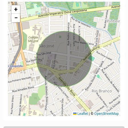
+
−
Leaflet
|
©
OpenStreetMap