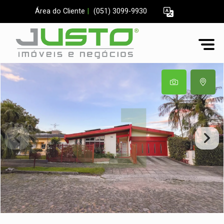
Área do Cliente
|
(051) 3099-9930