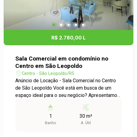
R$ 2.780,00 L
Sala Comercial em condomínio no
Centro em São Leopoldo
Centro - São Leopoldo/RS
Anúncio de Locação - Sala Comercial no Centro
de São Leopoldo Você está em busca de um
espaço ideal para o seu negócio? Apresentamos
uma excelente oportunidade de locação de uma
sala comercial em um condomínio localizado no
1
30 m²
coração do bairro Centro de São Leopoldo.
Banho
A. Útil
Destaques: - Localização privilegiada no centro
da cidade, com fácil acesso a transporte público,