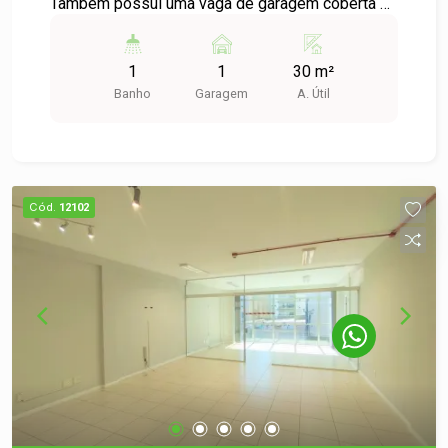
Também possui uma vaga de garagem coberta e
portaria presencial 12hs. Venha conhecer!
1
1
30 m²
Banho
Garagem
A. Útil
Cód.
12102