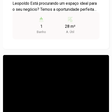
Leopoldo Está procurando um espaço ideal para
o seu negócio? Temos a oportunidade perfeita
para você! Locação de Sala Comercial no Centro
de São Leopoldo Características do Imóvel: -
1
28 m²
Tipo: Sala Comercial - Localização: Bairro Centro,
Banho
A. Útil
São Leopoldo. Descrição: Esta sala comercial
está localizada em um condomínio bem
posicionado no coração de São Leopoldo,
oferecendo fácil acesso a diversas
comodidades e serviços da região. Com 28 m²
de área útil, o espaço é ideal para escritórios,
consultórios ou pequenas empresas que buscam
um ambiente funcional e acessível. Vantagens da
Localização: - Próximo a transporte público,
facilitando o deslocamento de clientes e
funcionários - Vasta oferta de comércio e
serviços nas proximidades - Ambiente dinâmico
e atrativo para negócios Não perca a chance de
estabelecer seu negócio em uma localização