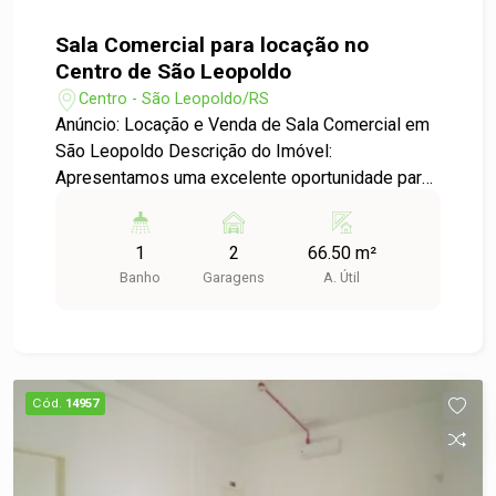
Sala Comercial para locação no
Centro de São Leopoldo
Centro - São Leopoldo/RS
Anúncio: Locação e Venda de Sala Comercial em
São Leopoldo Descrição do Imóvel:
Apresentamos uma excelente oportunidade para
você que busca um espaço comercial no coração
de São Leopoldo. Esta sala comercial está
1
2
66.50 m²
localizada em um condomínio no bairro Centro,
Banho
Garagens
A. Útil
oferecendo uma infraestrutura completa e
acessibilidade para clientes e colaboradores.
Características do Imóvel: - Tipo: Sala Comercial
- Área Útil: 66,50 m² - Número de Garagens: 2
vagas - Localização: Centro de São Leopoldo -
Cód.
14957
Condomínio: Estrutura moderna e bem
conservada Diferenciais: - Sala com ampla
iluminação natural, proporcionando um ambiente