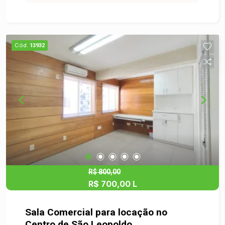
estratégico, com intenso fluxo de pedestres e
veículos, o imóvel é versátil, sendo ideal para
diversos ramos comerciais, como escritórios,
consultórios, estética, atendimentos
Cód.
13932
profissionais e muito mais. Uma localização que
valoriza o seu negócio e facilita o acesso de
clientes e colaboradores. Venha conhecer e
garanta o novo endereço do seu negócio!
R$ 800,00
R$ 700,00 L
Sala Comercial para locação no
Centro de São Leopoldo