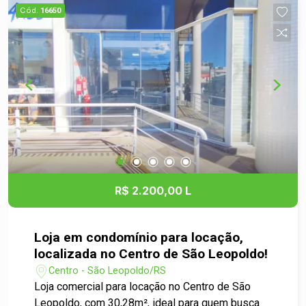
segmentos de atividade, como escritórios,
Cód.
16650
consultórios, empresas de prestação de
serviços e muito mais. Sua localização
estratégica, próxima à Estação São Leopoldo e
cercada pelo comércios e demais serviços
essenciais, garante fácil acesso e grande
comodidade no dia a dia. Aproveite esta
excelente oportunidade para estabelecer seu
negócio em uma região de grande circulação e
visibilidade. Agende sua visita e venha conhecer
seu novo endereço comercial!
R$ 2.200,00 L
Loja em condomínio para locação,
localizada no Centro de São Leopoldo!
Centro - São Leopoldo/RS
Loja comercial para locação no Centro de São
Leopoldo, com 30,28m², ideal para quem busca