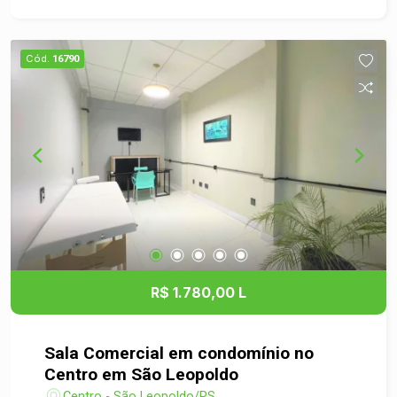
serviços e comércio diversificado. - Ideal para
escritórios, consultórios, ou pequenos negócios.
- Ambiente seguro e bem mantido, com
Cód.
16790
infraestrutura adequada. - Condomínio com áreas
comuns que podem agregar valor ao seu negócio.
Não perca a chance de estabelecer seu negócio
em uma localização estratégica! Para agendar
uma visita ou obter mais informações, entre em
contato conosco. Estamos à disposição para
ajudá-lo a encontrar o espaço perfeito para o seu
empreendimento!
R$ 1.780,00 L
Sala Comercial em condomínio no
Centro em São Leopoldo
Centro - São Leopoldo/RS