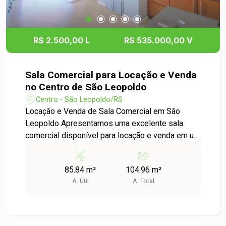
R$ 2.500,00 L
R$ 535.000,00 V
Sala Comercial para Locação e Venda
no Centro de São Leopoldo
Centro - São Leopoldo/RS
Locação e Venda de Sala Comercial em São
Leopoldo Apresentamos uma excelente sala
comercial disponível para locação e venda em um
dos bairros mais movimentados da cidade.
Localizada no coração do Centro, essa sala é
85.84 m²
104.96 m²
ideal para você que busca um espaço versátil
A. Útil
A. Total
para o seu negócio. Características do Imóvel: -
Área Útil: 85,84 m² - Área Total: 104,96 m²
Diferenciais: - Localização Privilegiada: Próxima
a comércios, bancos, restaurantes e transporte