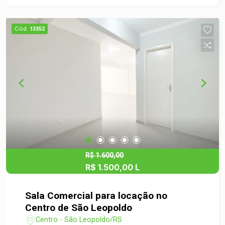
seu negócio. - Acesso facilitado e localização
privilegiada, próximo a comércios, serviços e
Cód.
13352
transporte público. - Vaga de garagem garantida
para sua comodidade. Não perca essa
oportunidade de investir em um espaço que pode
transformar seu sonho em realidade. Agende uma
visita e venha conhecer de perto tudo que essa
sala comercial tem a oferecer! Estamos à
disposição para esclarecer todas as suas
dúvidas e ajudar você a encontrar o espaço ideal
para o seu negócio!
R$ 1.600,00
R$ 1.500,00 L
Sala Comercial para locação no
Centro de São Leopoldo
Centro - São Leopoldo/RS