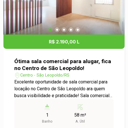
R$ 2.190,00 L
Ótima sala comercial para alugar, fica
no Centro de São Leopoldo!
Centro - São Leopoldo/RS
Excelente oportunidade de sala comercial para
locação no Centro de São Leopoldo ara quem
busca visibilidade e praticidade! Sala comercial
ampla, com ótima iluminação natural, localizada
no coração do Centro de São Leopoldo, próxima
1
58 m²
ao tradicional Triângulo, uma das regiões mais
Banho
A. Útil
movimentadas da cidade. Situada em ponto