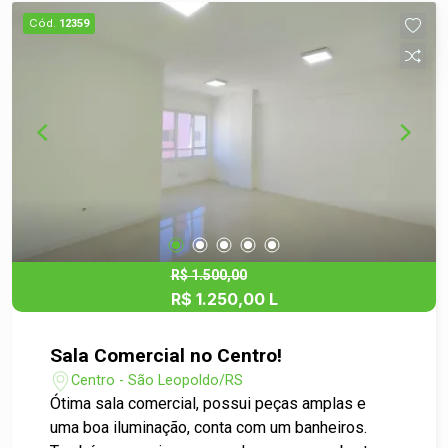
público, garantindo fácil acesso e visibilidade
Cód.
12359
para sua empresa. - Flexibilidade de Uso:
Perfeita para escritórios, consultórios, agências
ou qualquer outro tipo de negócio que exija um
espaço bem localizado e funcional. Não perca
essa chance de investir no seu negócio ou
expandir suas operações! Entre em contato para
mais informações e agendamentos de visitas.
Contato: Para mais detalhes, entre em contato
pelo telefone ou e-mail. Estamos à disposição
para atender suas necessidades e apresentar
essa excelente opção de sala comercial! Seu
R$ 1.500,00
R$ 1.250,00 L
novo espaço comercial espera por você!
Sala Comercial no Centro!
Centro - São Leopoldo/RS
Ótima sala comercial, possui peças amplas e
uma boa iluminação, conta com um banheiros.