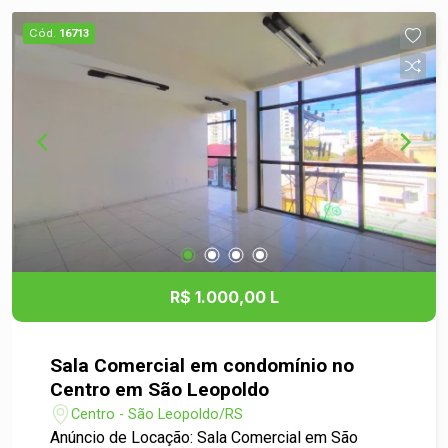
restaurantes, bancos e outros serviços,
Cód.
16713
garantindo conveniência e facilidade para você e
seus clientes. Não perca essa oportunidade
única de alugar um espaço comercial de
qualidade em São Leopoldo. Entre em contato
conosco agora mesmo e agende uma visita para
conhecer essa sala comercial.
R$ 1.000,00 L
Sala Comercial em condomínio no
Centro em São Leopoldo
Centro - São Leopoldo/RS
Anúncio de Locação: Sala Comercial em São