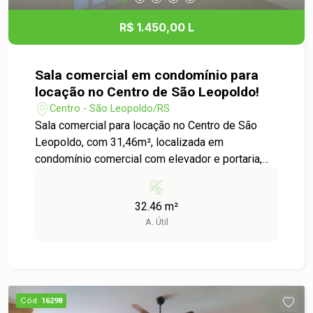
R$ 1.450,00 L
Sala comercial em condomínio para
locação no Centro de São Leopoldo!
Centro - São Leopoldo/RS
Sala comercial para locação no Centro de São
Leopoldo, com 31,46m², localizada em
condomínio comercial com elevador e portaria,
oferecendo praticidade e segurança para o seu
dia a dia profissional. Muito bem situada em uma
32.46 m²
região de grande fluxo de veículos e pedestres, a
A. Útil
sala está próxima a todo o comércio e serviços
do centro da cidade, facilitando o acesso de
clientes, fornecedores e colaboradores. O
espaço pode ser utilizado para diversos
segmentos e ainda conta com a possibilidade de
Cód.
16298
adaptação conforme a necessidade do seu