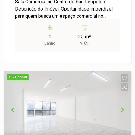
Sala Comercial no Centro de São Leopoldo
Descrição do Imóvel: Oportunidade imperdível
para quem busca um espaço comercial no
coração de São Leopoldo! Disponibilizamos para
locação uma sala comercial em condomínio, ideal
1
35 m²
para escritórios, consultórios ou pequenos
Banho
A. Útil
negócios. Características: - Área útil: 35,00 m² -
Localização: Bairro Centro, com fácil acesso a
diversas facilidades e serviços da região -
Condomínio: Estrutura moderna e bem
conservada, proporcionando conforto e
Cód.
16673
segurança para você e seus clientes
Diferenciais: - Ambientes bem iluminados e
arejados - Excelente circulação de pessoas na
área, aumentando a visibilidade do seu negócio -
Próximo a transportes públicos, facilitando o
acesso de clientes e colaboradores -
Estacionamento disponível nas proximidades
Agende uma Visita: Não perca essa chance de