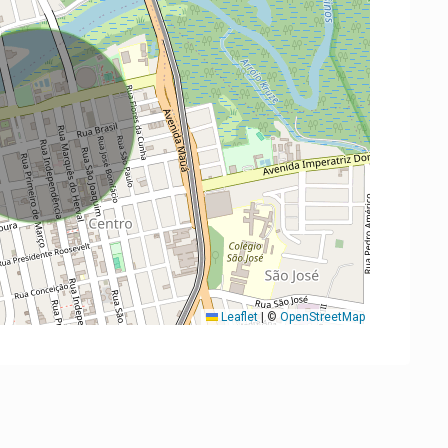
Leaflet
|
©
OpenStreetMap