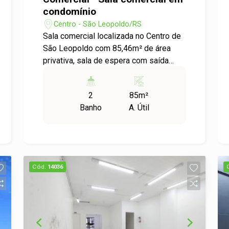
condomínio
Centro - São Leopoldo/RS
Sala comercial localizada no Centro de
São Leopoldo com 85,46m² de área
privativa, sala de espera com saída
individualizada. Situada em um edifício
com elevador e porteiro eletrônico.
2
85m²
Entre em contato e agende sua visita!
Banho
A. Útil
Cód.
14036