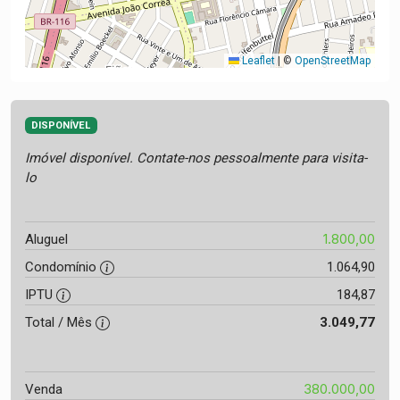
Leaflet
|
©
OpenStreetMap
DISPONÍVEL
Imóvel disponível. Contate-nos pessoalmente para visita-
lo
1.800,00
Aluguel
Condomínio
1.064,90
IPTU
184,87
Total / Mês
3.049,77
380.000,00
Venda