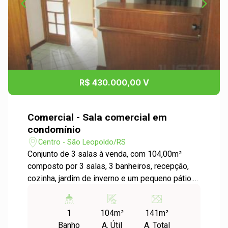
R$ 430.000,00 V
Comercial - Sala comercial em
condomínio
Centro - São Leopoldo/RS
Conjunto de 3 salas à venda, com 104,00m²
composto por 3 salas, 3 banheiros, recepção,
cozinha, jardim de inverno e um pequeno pátio.
Muito bem localizada o imóvel é excelente para
escritórios, consultórios, escolas. Agende já sua
1
104m²
141m²
visita com um dos nossos corretores e venha
Banho
A. Útil
A. Total
conferir!