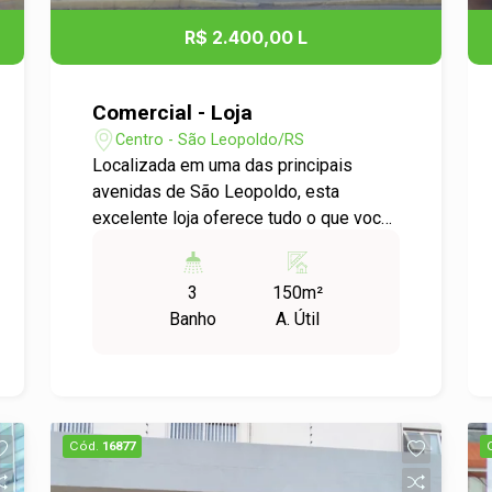
R$ 2.400,00 L
Comercial - Loja
Centro - São Leopoldo/RS
Localizada em uma das principais
avenidas de São Leopoldo, esta
excelente loja oferece tudo o que você
precisa para o sucesso do seu negócio.
Com duas amplas salas, o espaço
3
150m²
conta com pé direito alto e 150m²
Banho
A. Útil
proporcionando uma sensação de
amplitude e versatilidade para diversos
tipos de atividades comerciais. A
fachada é toda gradeada e com vidros,
garantindo segurança e excelente
Cód.
16877
visibilidade para destacar seu
empreendimento. Além disso, a loja