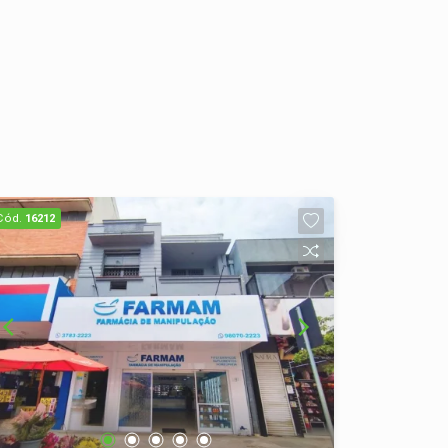
Cód.
16212