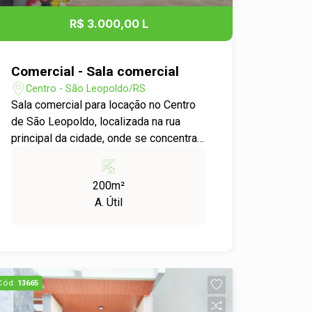
R$ 3.000,00 L
Comercial - Sala comercial
Centro - São Leopoldo/RS
Sala comercial para locação no Centro
de São Leopoldo, localizada na rua
principal da cidade, onde se concentra
o maior fluxo de comércio, veículos e
pedestres, garantindo excelente
200m²
visibilidade e fácil acesso. Situada no
A. Útil
segundo andar, esta sala é ampla, bem
distribuída e versátil, podendo ser
adaptada para diversos tipos de
atividades profissionais, como
escritórios, consultórios, estúdios ou
Cód.
13665
prestação de serviços em geral. O
espaço oferece ótimo potencial para