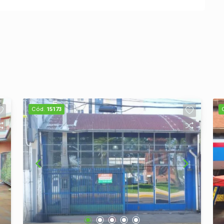
Cód.
15173