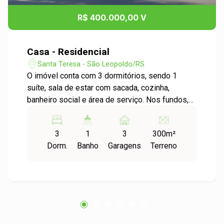
R$ 400.000,00 V
Casa - Residencial
Santa Teresa - São Leopoldo/RS
O imóvel conta com 3 dormitórios, sendo 1
suíte, sala de estar com sacada, cozinha,
banheiro social e área de serviço. Nos fundos,
um espaço de lazer com piscina e um anexo
independente, ideal para receber visitas ou para
3
1
3
300m²
uso como espaço multifuncional. O anexo
Dorm.
Banho
Garagens
Terreno
possui 1 dormitório, sala e cozinha integradas.
Imóvel ideal para famílias que buscam conforto,
praticidade e espaço. Entre em contato para
agendar sua visita!