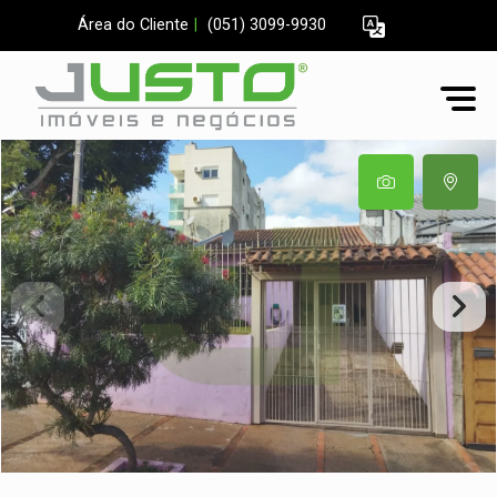
Área do Cliente
|
(051) 3099-9930