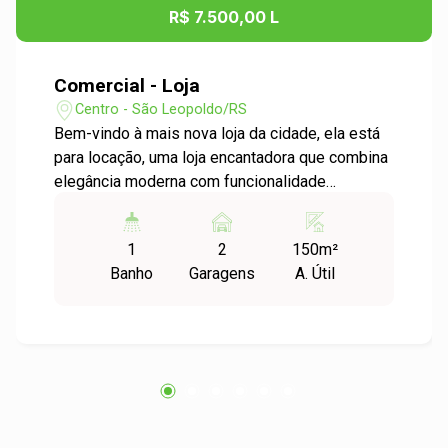
R$ 7.500,00 L
Comercial - Loja
Centro - São Leopoldo/RS
Bem-vindo à mais nova loja da cidade, ela está
para locação, uma loja encantadora que combina
elegância moderna com funcionalidade
inteligente. Com uma área de 107,10m², esta loja
é um espaço amplo que oferece infinitas
1
2
150m²
possibilidades para realizar seus sonhos
Banho
Garagens
A. Útil
comerciais. Ao entrar, você é recebido por um
ambiente espaçoso e luminoso, com um pé
direito alto que confere uma sensação de
grandiosidade e liberdade. Subindo uma
elegante escada, você alcança o mezanino de
43,20m², um espaço adicional que pode ser
utilizado para criar áreas de exposição
exclusivas, salas de reuniões privativas ou até