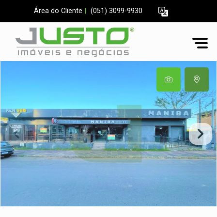
Área do Cliente
|
(051) 3099-9930