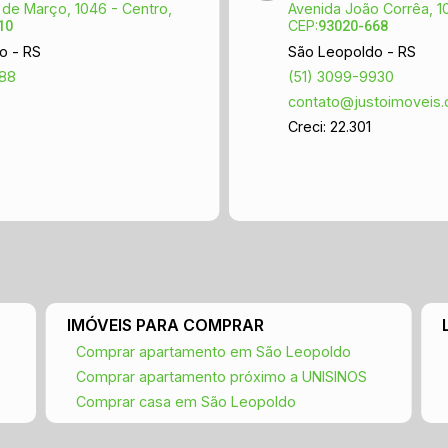
comércio e serviços em geral, este
 de Março, 1046 - Centro,
Avenida João Corrêa, 1
CEP:
10
93020-668
espaço é perfeito para quem deseja
o - RS
São Leopoldo - RS
instalar ou expandir seu negócio em um
888
(51) 3099-9930
ponto de destaque. Agende sua visita e
contato@justoimoveis.
venha conhecer seu novo endereço
comercial!
Creci: 22.301
IMÓVEIS PARA COMPRAR
Comprar apartamento em São Leopoldo
Comprar apartamento próximo a UNISINOS
Comprar casa em São Leopoldo