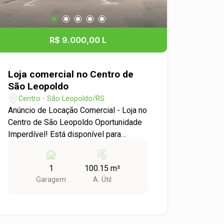
R$ 9.000,00 L
Loja comercial no Centro de
São Leopoldo
Centro - São Leopoldo/RS
Anúncio de Locação Comercial - Loja no
Centro de São Leopoldo Oportunidade
Imperdível! Está disponível para
locação uma excelente loja comercial
no coração do bairro Centro, em São
1
100.15 m²
Leopoldo. Com uma localização
Garagem
A. Útil
estratégica, este espaço é ideal para
diversos tipos de negócios que
buscam visibilidade e acessibilidade.
Características do Imóvel: - Área Útil: