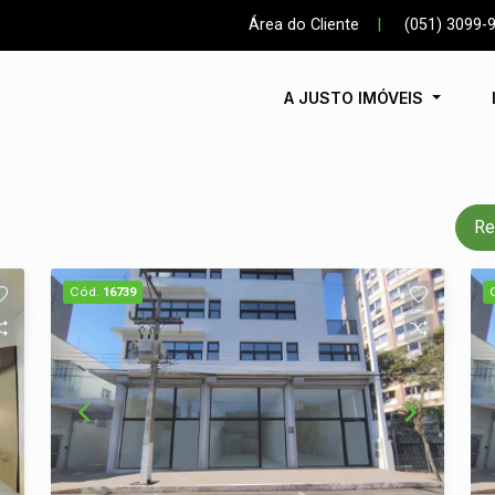
Área do Cliente
|
(051) 3099-
A JUSTO IMÓVEIS
Re
Cód.
16739