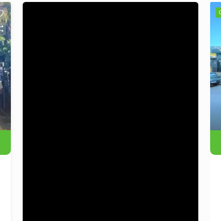
coração do Centro de São Leopoldo,
com grande fluxo de pessoas e fácil
acesso. - Ampla área útil que
proporciona versatilidade para
diferentes tipos de comércio e
serviços. - A loja possui 1 vaga de
garagem, facilitando o acesso. - O
espaço é ideal para varejo, escritório,
ou qualquer empreendimento que
busque visibilidade e praticidade.
Vantagens da Localização: -
Proximidade de pontos comerciais,
bancos, restaurantes e transporte
público. - Região em constante
crescimento, atraindo novos clientes e
oportunidades de negócios. Entre em
Contato: Não perca essa chance!
Agende uma visita e venha conhecer
este espaço que pode ser a chave para