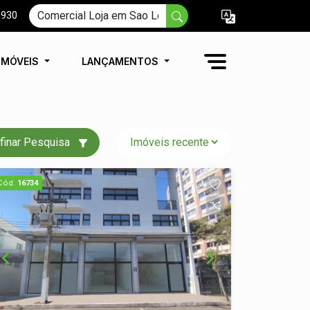
9930
IMÓVEIS
LANÇAMENTOS
finar Pesquisa
Cód.
16734