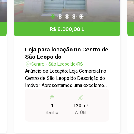
R$ 9.000,00 L
Loja para locação no Centro de
São Leopoldo
Centro - São Leopoldo/RS
Anúncio de Locação: Loja Comercial no
Centro de São Leopoldo Descrição do
Imóvel: Apresentamos uma excelente
oportunidade de locação para
empreendedores que buscam um
1
120 m²
espaço comercial bem localizado no
Banho
A. Útil
coração de São Leopoldo. Esta loja,
com uma área útil de 120,00 m², é ideal
para diversos tipos de negócios, desde