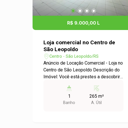
R$ 9.000,00 L
Loja comercial no Centro de
São Leopoldo
Centro - São Leopoldo/RS
Anúncio de Locação Comercial - Loja no
Centro de São Leopoldo Descrição do
Imóvel: Você está prestes a descobrir
uma excelente oportunidade de locação
para o seu negócio! Apresentamos uma
1
265 m²
loja ampla e bem localizada no coração
Banho
A. Útil
do bairro Centro de São Leopoldo,
perfeita para diversos tipos de
estabelecimentos comerciais.
Diferenciais: - Espaço versátil que