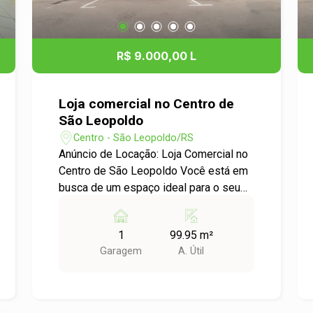
R$ 9.000,00 L
Loja comercial no Centro de
São Leopoldo
Centro - São Leopoldo/RS
Anúncio de Locação: Loja Comercial no
Centro de São Leopoldo Você está em
busca de um espaço ideal para o seu
negócio? Temos a oportunidade
perfeita para você! Descrição do
1
99.95 m²
Imóvel: - Tipo: Loja Comercial -
Garagem
A. Útil
Localização: Bairro Centro, São
Leopoldo - Área Útil: 99,95 m² -
Garagens: 1 vaga disponível Destaques
do Imóvel: - Excelente localização no