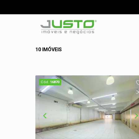
10 IMÓVEIS
Cód.
16870