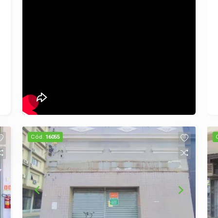
o sucesso do seu negócio. Para mais
informações, entre em contato pelo
telefone ou e-mail. Transforme seu
sonho em realidade em uma das
melhores localizações de São
Leopoldo!
Cód.
16055