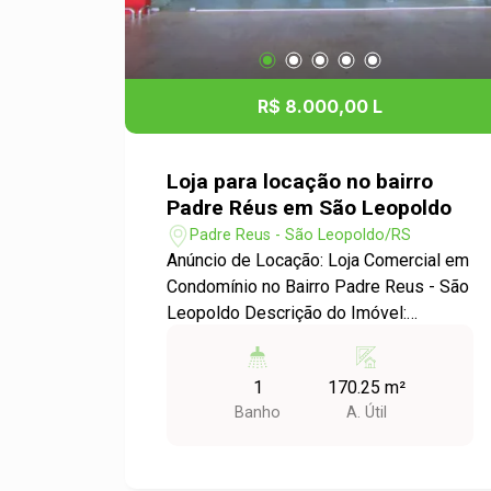
número de clientes potenciais. - A loja
conta com uma vaga de garagem,
facilitando o acesso para você e seus
clientes. Entre em Contato: Não perca
R$ 8.000,00 L
essa oportunidade de estabelecer seu
negócio em um ponto estratégico da
cidade. Para mais informações ou
Loja para locação no bairro
agendar uma visita, entre em contato
Padre Réus em São Leopoldo
conosco. Seu novo espaço comercial
Padre Reus - São Leopoldo/RS
espera por você!
Anúncio de Locação: Loja Comercial em
Condomínio no Bairro Padre Reus - São
Leopoldo Descrição do Imóvel:
Apresentamos uma excelente
oportunidade para você que busca um
1
170.25 m²
espaço comercial em uma localização
Banho
A. Útil
privilegiada. Disponível para locação,
esta loja em condomínio no bairro
Padre Reus possui uma área útil de