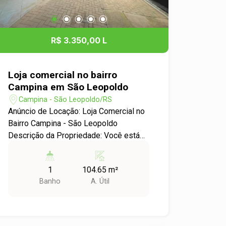
R$ 3.350,00 L
Loja comercial no bairro
Campina em São Leopoldo
Campina - São Leopoldo/RS
Anúncio de Locação: Loja Comercial no
Bairro Campina - São Leopoldo
Descrição da Propriedade: Você está
em busca do espaço ideal para
expandir o seu negócio? Apresentamos
1
104.65 m²
uma excelente oportunidade de
Banho
A. Útil
locação: loja comercial localizada no
charmoso bairro Campina, em São
Leopoldo Características do Imóvel: -
Excelente localização, com grande fluxo