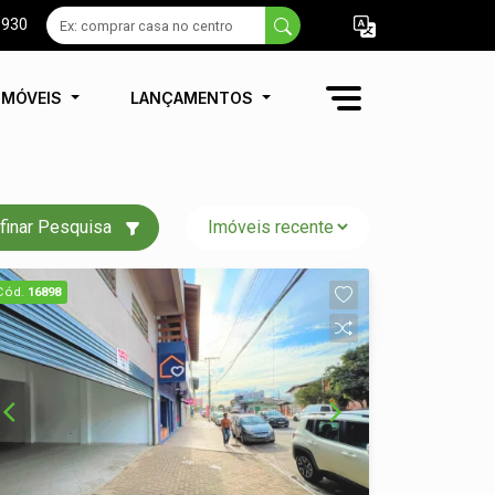
9930
IMÓVEIS
LANÇAMENTOS
finar Pesquisa
Cód.
16898