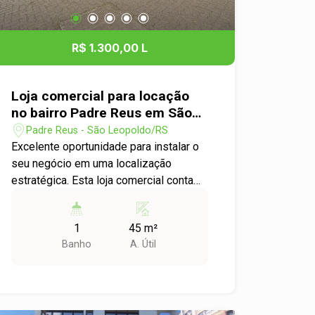
marca, esta é a escolha ideal. Agende
sua visita e venha conhecer o espaço
perfeito para o crescimento do seu
R$ 1.300,00 L
negócio!
Loja comercial para locação
no bairro Padre Reus em São
Leopoldo
Padre Reus - São Leopoldo/RS
Excelente oportunidade para instalar o
seu negócio em uma localização
estratégica. Esta loja comercial conta
com um ambiente amplo e versátil,
ideal para quem busca visibilidade,
1
45 m²
praticidade e fácil acesso para clientes
Banho
A. Útil
e colaboradores. Situada em uma das
principais avenidas de São Leopoldo, a
loja está em uma região de intenso
fluxo de veículos, proporcionando