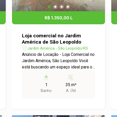
R$ 1.350,00 L
Loja comercial no Jardim
América de São Leopoldo
Jardim América - São Leopoldo/RS
Anúncio de Locação - Loja Comercial no
Jardim América, São Leopoldo Você
está buscando um espaço ideal para o
seu negócio? Temos a oportunidade
perfeita para você! Localização: Situada
1
35 m²
no coração do bairro Jardim América,
Banho
A. Útil
em São Leopoldo/RS, esta loja oferece
excelente visibilidade e fácil acesso,
ideal para atrair clientes e proporcionar
conveniência. Características: - Espaço