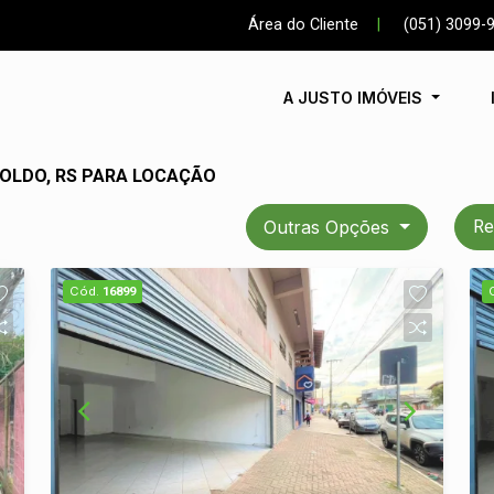
Área do Cliente
|
(051) 3099-
A JUSTO IMÓVEIS
POLDO, RS PARA LOCAÇÃO
Outras Opções
Re
Cód.
16899