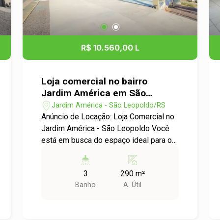
R$ 10.560,00 L
Loja comercial no bairro
Jardim América em São
Leopoldo
Jardim América - São Leopoldo/RS
Anúncio de Locação: Loja Comercial no
Jardim América - São Leopoldo Você
está em busca do espaço ideal para o
seu negócio? Apresentamos uma
excelente oportunidade de locação em
3
290 m²
um dos bairros mais valorizados de
Banho
A. Útil
São Leopoldo. Localização: Jardim
América, um bairro que combina
acessibilidade e comodidade, ideal