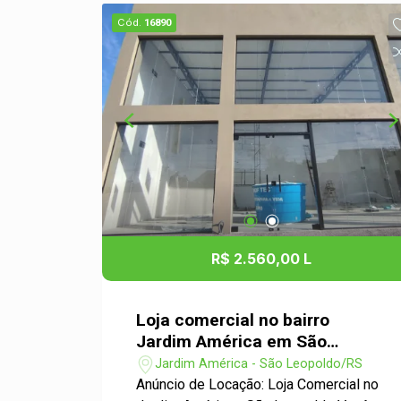
arejados, proporcionando conforto para
Cód.
16890
clientes e colaboradores. - Localização
estratégica em um bairro em
crescimento, com grande potencial de
visibilidade e fluxo de pessoas. -
Proximidade a pontos comerciais,
transporte público e serviços
essenciais. Não perca essa
oportunidade! Entre em contato
conosco para mais informações e
agende uma visita ao local. Estamos
prontos para ajudar você a encontrar o
R$ 2.560,00 L
espaço ideal para o seu negócio!
Invista no seu sucesso!
Loja comercial no bairro
Jardim América em São
Leopoldo
Jardim América - São Leopoldo/RS
Anúncio de Locação: Loja Comercial no