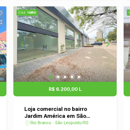
para atrair clientes e garantir a
visibilidade do seu empreendimento.
Cód.
16856
Características: - Amplo espaço interno,
perfeito para diferentes tipos de
negócio, como varejo, escritório ou
serviços. - Boa iluminação natural e
ventilação, proporcionando um
ambiente agradável para clientes e
colaboradores. - Localização
estratégica com fácil acesso a vias
principais e estacionamento nas
proximidades. - Ideal para quem busca
um local de destaque para potencializar
R$ 6.200,00 L
as vendas e expandir a clientela.
Vantagens da Localização: -
Proximidade a comércios, serviços e
Loja comercial no bairro
facilidades que atraem um grande fluxo
Jardim América em São
de pessoas. - Região em crescimento,
Leopoldo
Rio Branco - São Leopoldo/RS
com potencial de valorização e
.