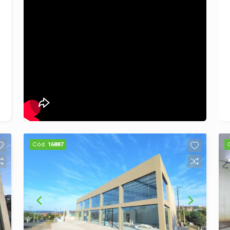
proporcionando um ambiente que
atenda às suas expectativas. Não perca
essa oportunidade de estabelecer seu
empreendimento em um dos bairros
mais promissores de São Leopoldo.
Entre em contato conosco para agendar
uma visita e conhecer de perto todas
as vantagens que essa loja pode
oferecer para o seu negócio. Invista no
futuro do seu negócio!
Cód.
16887