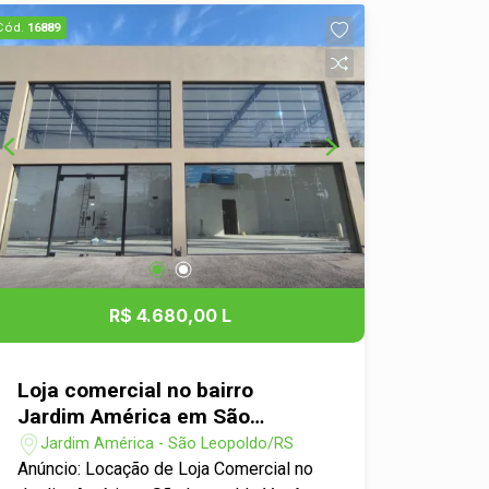
de pessoas e fácil acesso. - Espaço
Cód.
16889
amplo e versátil, ideal para diversos
tipos de negócios, como lojas de
roupas, eletrônicos, serviços e muito
mais. - Ambientes bem iluminados,
proporcionando conforto e atratividade
para seus clientes. - Estrutura
adequada para instalação de ponto
comercial, com possibilidade de
personalização conforme a
necessidade do seu negócio.
Vantagens da Localização: - Bairro
R$ 4.680,00 L
Campina é conhecido por sua forte
vocação comercial e residencial,
atraindo um público diversificado. -
Loja comercial no bairro
Proximidade a transportes públicos e
Jardim América em São
estacionamentos, facilitando o acesso
Leopoldo
Jardim América - São Leopoldo/RS
de clientes e funcionários. - Região em
Anúncio: Locação de Loja Comercial no
desenvolvimento, com potencial de