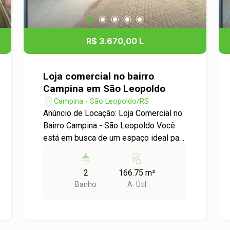
R$ 3.670,00 L
Loja comercial no bairro
Campina em São Leopoldo
Campina - São Leopoldo/RS
Anúncio de Locação: Loja Comercial no
Bairro Campina - São Leopoldo Você
está em busca de um espaço ideal para
o seu negócio? Apresentamos uma
excelente oportunidade de locação de
2
166.75 m²
uma loja comercial localizada no bairro
Banho
A. Útil
Campina, em São Leopoldo. Este
imóvel oferece a estrutura perfeita para
atender às suas necessidades
empresariais. Características do