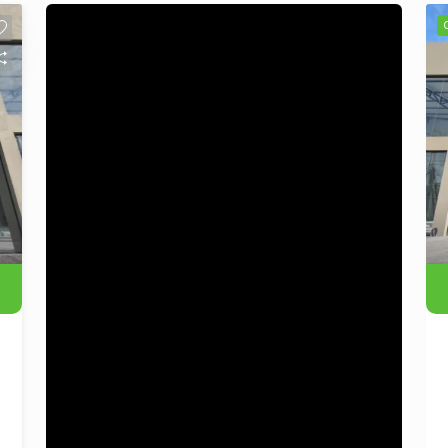
Imóvel: - Localização: Bairro Campina,
São Leopoldo/RS - Ambiente amplo e
versátil: O espaço é ideal para diversos
segmentos de comércio, como lojas de
roupas, eletrônicos, serviços e muito
mais. - Acessibilidade: A loja possui
fácil acesso, facilitando a visitação de
clientes e fornecedores. Diferenciais: -
Localização estratégica: O bairro
Campina é um local em crescimento,
com boa circulação de pessoas e fácil
acesso a transporte público. - Potencial
de visibilidade: A loja está situada em
uma área com bom fluxo de pedestres
e veículos, garantindo que seu negócio
tenha grande visibilidade. - Facilidade
de adaptação: O espaço permite uma
personalização de acordo com a
identidade do seu negócio,