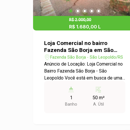
R$ 2.000,00
R$ 1.680,00 L
Loja Comercial no bairro
Fazenda São Borja em São
Leopoldo
Fazenda São Borja - São Leopoldo/RS
Anúncio de Locação: Loja Comercial no
Bairro Fazenda São Borja - São
Leopoldo Você está em busca de uma
excelente oportunidade para abrir ou
expandir seu negócio? Temos a
1
50 m²
solução perfeita para você! Destaques
Banho
A. Útil
do Imóvel: - Espaço ideal para diversos
tipos de comércio, como lojas de
varejo, escritórios, serviços e muito
mais. - Ambientes bem iluminados e