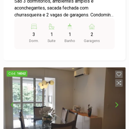
São 3 dormitórios, ambientes amplos e
aconchegantes, sacada fechada com
churrasqueira e 2 vagas de garagens. Condomínio
com portaria 24h, oferecendo mais segurança e
tranquilidade para sua família. Excelente
3
1
1
2
localização, em um dos bairros mais valorizados
Dorm.
Suite
Banho
Garagens
da cidade!
Cód.
16562