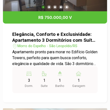
R$ 750.000,00 V
Elegância, Conforto e Exclusividade:
Apartamento 3 Dormitórios com Suíte
e Hidromassagem no Golden Towers
Morro do Espelho - São Leopoldo/RS
Apartamento pronto para morar no Edifício Golden
Towers, perfeito para quem busca conforto,
elegância e qualidade de vida. São 3 dormitórios
bem distribuídos, incluindo uma suíte máster com
sacada e relaxante banheira de hidromassagem.
3
1
1
1
Ambientes modernos, repaginados, e com
Dorm.
Suite
Banho
Garagem
móveis sob medida garantem praticidade e
sofisticação no dia a dia. A área social integra
sala de estar e jantar com um projeto de
iluminação acolhedor, enquanto a cozinha se