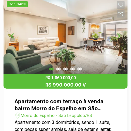
conecta à sacada com espaço gourmet e
Cód.
14209
churrasqueira, ideal para viver bons momentos
com quem você gosta. O condomínio oferece
infraestrutura completa, com piscina, academia,
salão de festas e segurança, proporcionando
ainda mais comodidade para toda a família. Um
imóvel completo, pensado nos detalhes para
encantar. Agende sua visita e venha conhecer seu
novo lar!
R$ 1.060.000,00
R$ 990.000,00 V
Apartamento com terraço à venda
bairro Morro do Espelho em São
Leopoldo
Morro do Espelho - São Leopoldo/RS
Apartamento com 3 dormitórios, sendo 1 suíte,
com peças super amplas, sala de estar e jantar,