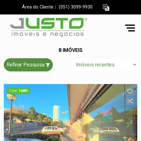
Área do Cliente
|
(051) 3099-9930
8 IMÓVEIS
Refinar Pesquisa
Cód.
16881