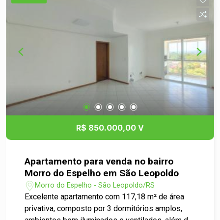
amplo e bem iluminado, com acabamentos de
qualidade e prontos para receber a sua
decoração e mobília. Não perca mais tempo e
agende agora mesmo uma visita para conhecer
essa excelente oportunidade de locação de loja
comercial em São Leopoldo/RS! Entre em
contato conosco e saiba mais detalhes sobre
esse imóvel.
R$ 850.000,00 V
Apartamento para venda no bairro
Morro do Espelho em São Leopoldo
Morro do Espelho - São Leopoldo/RS
Excelente apartamento com 117,18 m² de área
privativa, composto por 3 dormitórios amplos,