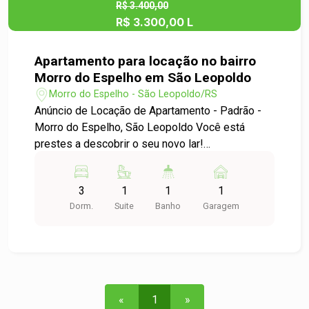
R$ 3.400,00
R$ 3.300,00 L
Apartamento para locação no bairro
Morro do Espelho em São Leopoldo
Morro do Espelho - São Leopoldo/RS
Anúncio de Locação de Apartamento - Padrão -
Morro do Espelho, São Leopoldo Você está
prestes a descobrir o seu novo lar!
Apresentamos um excelente apartamento para
locação, localizado no desejado bairro Morro do
3
1
1
1
Espelho, em São Leopoldo. Características do
Dorm.
Suite
Banho
Garagem
Imóvel: - Tipo: Apartamento Padrão - Dormitórios:
3 amplos dormitórios, proporcionando conforto e
privacidade para toda a família. - Garagem: 1 vaga
de garagem, garantindo a segurança do seu
veículo. - Área Útil: 117,00 m², oferecendo um
espaço generoso para o seu dia a dia.
«
1
»