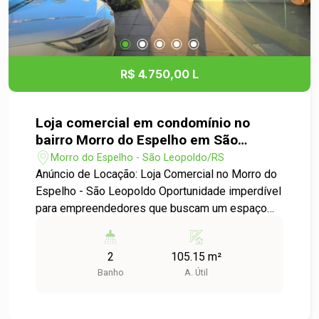
R$ 4.750,00 L
Loja comercial em condomínio no
bairro Morro do Espelho em São
Leopoldo
Morro do Espelho - São Leopoldo/RS
Anúncio de Locação: Loja Comercial no Morro do
Espelho - São Leopoldo Oportunidade imperdível
para empreendedores que buscam um espaço
ideal para seu negócio! Disponibilizamos para
locação uma loja comercial em um condomínio
2
105.15 m²
localizado no bairro Morro do Espelho, em São
Banho
A. Útil
Leopoldo. Características do Espaço: -
Localização privilegiada em um bairro em
crescimento, com grande fluxo de pessoas e