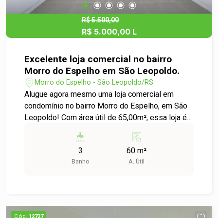
R$ 5.500,00
R$ 5.000,00 L
Excelente loja comercial no bairro
Morro do Espelho em São Leopoldo.
Morro do Espelho - São Leopoldo/RS
Alugue agora mesmo uma loja comercial em
condomínio no bairro Morro do Espelho, em São
Leopoldo! Com área útil de 65,00m², essa loja é
perfeita para quem busca um espaço amplo e
bem localizado para o seu negócio. O imóvel
3
60 m²
está localizado em um condomínio seguro e bem
Banho
A. Útil
estruturado, com fácil acesso a diversas vias
importantes da cidade. Além disso, a região
conta com uma grande variedade de comércios e
serviços, o que garante uma excelente
visibilidade para o seu negócio. O espaço interno
Cód.
12727