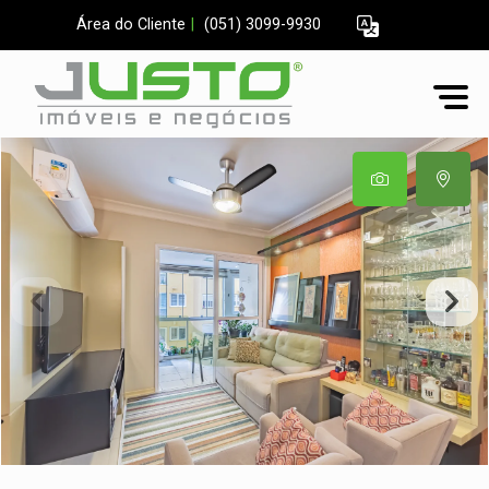
Área do Cliente
|
(051) 3099-9930