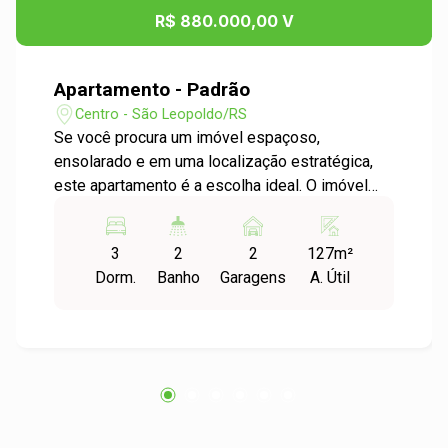
R$ 880.000,00 V
Apartamento - Padrão
Centro - São Leopoldo/RS
Se você procura um imóvel espaçoso,
ensolarado e em uma localização estratégica,
este apartamento é a escolha ideal. O imóvel
conta com uma suíte master e duas suítes em
formato americano, oferecendo praticidade e
3
2
2
127m²
conforto para toda a família. A área social é um
Dorm.
Banho
Garagens
A. Útil
grande destaque, com ampla sala de estar e
jantar integrada, aconchegante lareira e
excelente iluminação natural. A sacada
espaçosa com churrasqueira é perfeita para
reunir amigos e familiares em momentos
especiais. Além disso, o apartamento dispõe de
lavabo, cozinha funcional e área de serviço