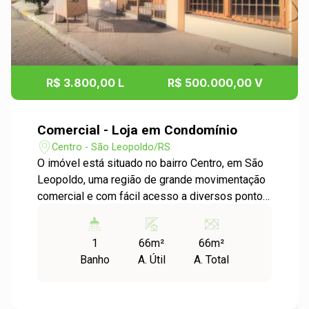
R$ 3.800,00 L
R$ 500.000,00 V
Comercial - Loja em Condomínio
Centro - São Leopoldo/RS
O imóvel está situado no bairro Centro, em São
Leopoldo, uma região de grande movimentação
comercial e com fácil acesso a diversos pontos
da cidade. A loja está inserida em um
condomínio , proporcionando segurança e
1
66m²
66m²
comodidade para o seu negócio. Com uma área
Banho
A. Útil
A. Total
útil de 65,72m², o espaço é ideal para diversos
tipos de empreendimentos. O imóvel está
estrategicamente localizado no bairro Centro,