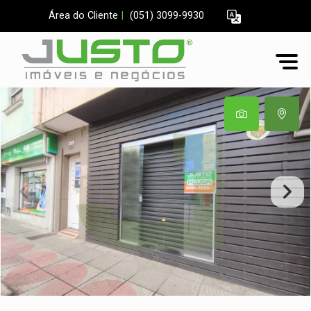
Área do Cliente
|
(051) 3099-9930