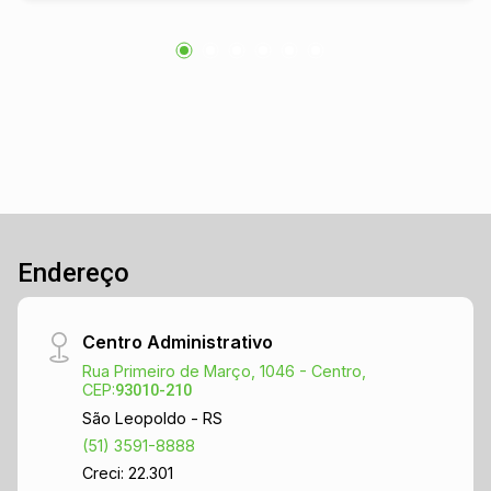
próximo a diversos comércios, bancos,
restaurantes e serviços, garantindo uma
excelente visibilidade e fluxo de clientes. Essa
é a chance perfeita para expandir ou iniciar o
seu empreendimento em uma localização
estratégica, com um espaço amplo e versátil,
pronto para receber a sua marca e encantar os
clientes. Não perca essa oportunidade única de
estabelecer o seu negócio em um local
estratégico e com toda a infraestrutura
Endereço
necessária para o sucesso.
Centro Administrativo
Rua Primeiro de Março, 1046 - Centro,
CEP:
93010-210
São Leopoldo - RS
(51) 3591-8888
Creci: 22.301