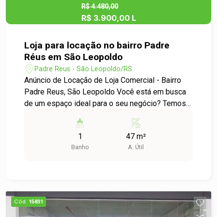
em uma comunidade vibrante. Para mais
R$ 4.480,00
R$ 3.900,00 L
informações e agendamento de visitas, entre em
contato conosco! Aproveite essa oportunidade e
venha fazer parte do crescimento do bairro Padre
Loja para locação no bairro Padre
Reus!
Réus em São Leopoldo
Padre Reus - São Leopoldo/RS
Anúncio de Locação de Loja Comercial - Bairro
Padre Reus, São Leopoldo Você está em busca
de um espaço ideal para o seu negócio? Temos a
oportunidade perfeita para você! Locação de Loja
em Condomínio no Bairro Padre Reus - Área Útil:
1
47 m²
47,00 m² - Localização: Bairro Padre Reus, São
Banho
A. Útil
Leopoldo Descrição do Imóvel: Esta loja
comercial, situada em um condomínio bem
localizado, oferece um ambiente ideal para o
funcionamento de diversos tipos de negócios.
Com 43,00 m² de área útil, o espaço é versátil e
Cód.
15831
pode ser adaptado conforme a sua necessidade,