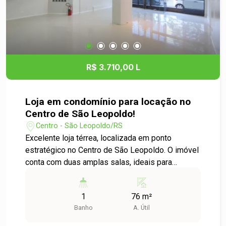
R$ 3.710,00 L
Loja em condomínio para locação no
Centro de São Leopoldo!
Centro - São Leopoldo/RS
Excelente loja térrea, localizada em ponto
estratégico no Centro de São Leopoldo. O imóvel
conta com duas amplas salas, ideais para
escritórios, consultórios ou outras atividades
comerciais. Totalmente reformada, possui pintura
1
76 m²
nova e piso frio em porcelanato, proporcionando
Banho
A. Útil
um ambiente moderno, confortável e de fácil
manutenção. A iluminação natural é um destaque,