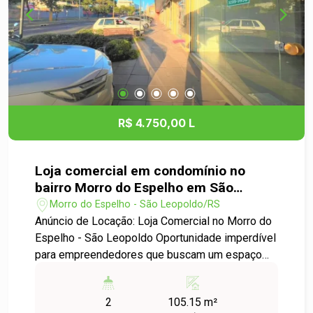
R$ 4.750,00 L
Loja comercial em condomínio no
bairro Morro do Espelho em São
Leopoldo
Morro do Espelho - São Leopoldo/RS
Anúncio de Locação: Loja Comercial no Morro do
Espelho - São Leopoldo Oportunidade imperdível
para empreendedores que buscam um espaço
ideal para seu negócio! Disponibilizamos para
locação uma loja comercial em um condomínio
2
105.15 m²
localizado no bairro Morro do Espelho, em São