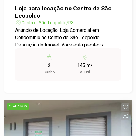
Loja para locação no Centro de São
Leopoldo
Centro - São Leopoldo/RS
Anúncio de Locação: Loja Comercial em
Condomínio no Centro de São Leopoldo
Descrição do Imóvel: Você está prestes a
descobrir uma excelente oportunidade para
expandir o seu negócio! Disponibilizamos para
2
145 m²
locação uma loja comercial em um condomínio
Banho
A. Útil
localizado no coração do Centro de São
Leopoldo. Este espaço é ideal para
empreendedores que buscam visibilidade e
facilidade de acesso. Características do Imóvel: -
Área Útil: 145,00 m² - Localização Privilegiada:
Cód.
15577
Situada em uma das áreas mais movimentadas
da cidade, com grande fluxo de pessoas e fácil
acesso a transporte público. Diferenciais: -
Visibilidade: A loja possui vitrines amplas,