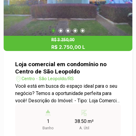
esta oportunidade de estabelecer sua empresa
em um dos endereços comerciais mais
valorizados de São Leopoldo. Agende sua visita
e venha conhecer o potencial deste espaço para
o seu novo empreendimento!
R$ 3.250,00
R$ 2.750,00 L
Loja comercial em condomínio no
Centro de São Leopoldo
Centro - São Leopoldo/RS
Você está em busca do espaço ideal para o seu
negócio? Temos a oportunidade perfeita para
você! Descrição do Imóvel: - Tipo: Loja Comercial
- Localização: Centro de São Leopoldo - Área Útil:
38,50 m² Destaques da Propriedade: - Excelente
1
38.50 m²
localização, em um dos pontos mais
Banho
A. Útil
movimentados do Centro de São Leopoldo,