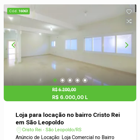
visibilidade e movimentação. A localização é
privilegiada, com fácil acesso à estação do trem,
Cód.
16063
mercados e à principal avenida de entrada da
cidade. Venha conhecer essa oportunidade e
instale seu negócio em um dos melhores pontos
do Centro de São Leopoldo!
R$ 6.200,00
R$ 6.000,00 L
Loja para locação no bairro Cristo Rei
em São Leopoldo
Cristo Rei - São Leopoldo/RS
Anúncio de Locação: Loja Comercial no Bairro