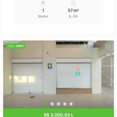
Imóvel: - Tipo: Loja Comercial - Localização:
1
57 m²
Bairro Padre Reus, São Leopoldo - Área Útil:
Banho
A. Útil
57,00 m² Características: - Loja situada em um
condomínio com boa visibilidade e fluxo de
pessoas, ideal para diversos tipos de negócios,
como comércio varejista, serviços, entre outros. -
Ambientes bem distribuídos, permitindo a melhor
Cód.
15829
organização do seu espaço de trabalho. - Acesso
facilitado e estacionamento disponível para
clientes. - Condomínio com segurança e
manutenção, proporcionando tranquilidade para
você e seus clientes. Vantagens: - Localização
estratégica, com fácil acesso a transporte
público e principais vias da cidade. - Proximidade
de outras lojas e serviços, aumentando o
potencial de clientes. - Ambiente acolhedor e
propício para o crescimento do seu negócio. Não
perca a oportunidade de alavancar seu negócio
R$ 3.000,00 L