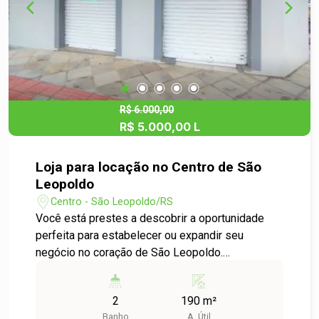
proporcionando excelente exposição dos seus
produtos e serviços. - Flexibilidade de Uso: O
espaço é versátil e pode ser adaptado para
diversos tipos de comércio, como lojas de
roupas, acessórios, serviços de beleza, entre
outros. Não perca essa oportunidade! Entre em
contato conosco para agendar uma visita ou para
R$ 6.000,00
R$ 5.000,00 L
mais informações sobre esta incrível loja
comercial no Centro de São Leopoldo. Seu novo
espaço de negócios espera por você! Venha
Loja para locação no Centro de São
conhecer o seu futuro espaço comercial!
Leopoldo
Centro - São Leopoldo/RS
Você está prestes a descobrir a oportunidade
perfeita para estabelecer ou expandir seu
negócio no coração de São Leopoldo.
Apresentamos uma loja comercial para locação
com uma área útil de 190,00 m², ideal para
2
190 m²
diversos segmentos, como varejo, serviços ou
Banho
A. Útil