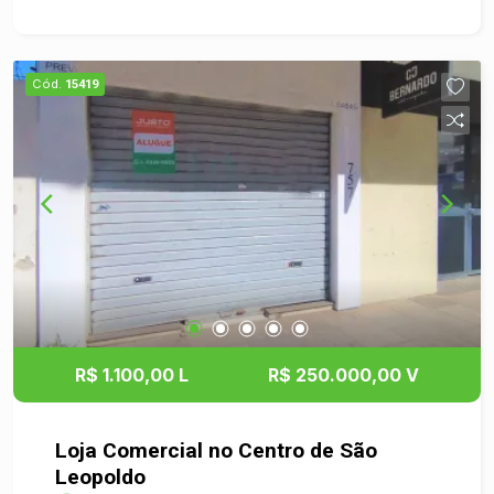
garantindo espaços bem iluminados e
agradáveis. Conta ainda com um banheiro e uma
cozinha funcional, oferecendo praticidade para o
Cód.
15419
dia a dia. Agende a sua visita hoje mesmo e
venha conhecer essa ótima oportunidade para o
seu negócio!
R$ 1.100,00 L
R$ 250.000,00 V
Loja Comercial no Centro de São
Leopoldo