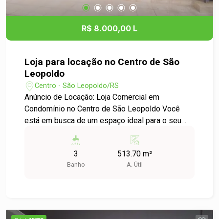
- Consultórios - E muitas outras opções de
comércio Não perca essa oportunidade de
R$ 8.000,00 L
estabelecer seu negócio em uma localização
privilegiada! Para mais informações ou agendar
uma visita, entre em contato conosco. Aproveite
Loja para locação no Centro de São
essa chance e venha fazer parte do crescimento
Leopoldo
do bairro Cristo Rei!
Centro - São Leopoldo/RS
Anúncio de Locação: Loja Comercial em
Condomínio no Centro de São Leopoldo Você
está em busca de um espaço ideal para o seu
negócio? Temos a oportunidade perfeita para
você! Descrição do Imóvel: - Tipo: Loja Comercial
3
513.70 m²
em Condomínio - Localização: Bairro Centro, São
Banho
A. Útil
Leopoldo - Área Útil: 513,70 m² Destaques: -
Amplo espaço com 513,70 m² de área útil, ideal
para diversos tipos de comércio. - Localização
privilegiada no Centro de São Leopoldo,
garantindo alta visibilidade e fluxo de clientes. -