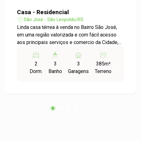
Casa - Residencial
São José - São Leopoldo/RS
Linda casa térrea à venda no Bairro São José,
em uma região valorizada e com fácil acesso
aos principais serviços e comercio da Cidade,
na área intima dispõe de 2 dormitórios sendo 1
suíte, 1 banheiro social, proporcionando mais
2
3
3
385m²
privacidade e conforto, ampla Sala de estar 2
Dorm.
Banho
Garagens
Terreno
ambientes com lareira, cozinha independente,
hall de entrada, pátio com piscina, espaço
gourmet com lavabo, depósito, placa solar, água
quente, uma ótima oportunidade para quem
deseja morar com qualidade de vida, conforto e
privacidade. Agende sua visita e venha
conhecer!