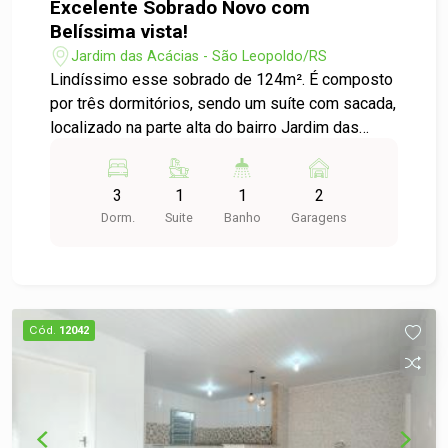
Excelente Sobrado Novo com
Belíssima vista!
Jardim das Acácias - São Leopoldo/RS
Lindíssimo esse sobrado de 124m². É composto
por três dormitórios, sendo um suíte com sacada,
localizado na parte alta do bairro Jardim das
Acácias, proporcionando uma bela vista e fácil
acesso ao centro da cidade. O imóvel está pronto
3
1
1
2
pra morar, já com porcelanato, gesso no teto e
Dorm.
Suite
Banho
Garagens
acabamentos nos banheiros e na cozinha.
Imperdível! Agende sua visita e surpreenda-se.
Cód.
12042