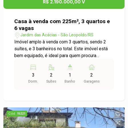
R$ 2.190.000,00 V
pensados para o seu bem-estar. Não perca a
oportunidade de viver em um lugar com tanto
espaço e conforto. Agende uma visita e venha
Casa à venda com 225m², 3 quartos e
conhecer sua nova casa!
6 vagas
Jardim das Acácias - São Leopoldo/RS
Imóvel amplo à venda com 3 quartos, sendo 2
suítes, e 3 banheiros no total. Este imóvel está
bem equipado, é ideal para quem procura
conforto e comodidade. O imóvel fica localizado
em Rua Vereador Balduíno Weber no bairro
3
2
1
2
Feitoria em São Leopoldo. Está próximo a pontos
Dorm.
Suítes
Banho
Garagens
de interesse de Feitoria, tais como Espaço
Criança, Escola Técnica Estadual Visconde de
São Leopoldo, Escola Municipal de Ensino
Fundamental Barão do Rio Branco e Praça Do
Parque Recreio. tens disponíveis Banheira de
Cód.
15221
hidromassagem, Box, Armários no quarto,
Armários nos banheiros,, Armários na cozinha, Ar