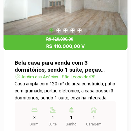
R$ 420.000,00
R$ 410.000,00 V
Bela casa para venda com 3
dormitórios, sendo 1 suíte, peças
amplas e garagem coberta, isso tudo
Jardim das Acácias - São Leopoldo/RS
no bairro Jardim das Acácias
Casa ampla com 120 m² de área construída, pátio
com gramado, portão eletrônico, a casa possui 3
dormitórios, sendo 1 suíte, cozinha integrada
com a sala, ainda possui uma cozinha com fogão
à lenha, garagem coberta e churrasqueira. Não
3
1
1
1
deixe de visitar, entre em contato hoje mesmo!
Dorm.
Suite
Banho
Garagem