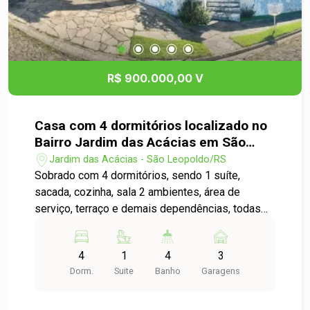
R$ 900.000,00 V
Casa com 4 dormitórios localizado no
Bairro Jardim das Acácias em São
Leopoldo
Jardim das Acácias - São Leopoldo/RS
Sobrado com 4 dormitórios, sendo 1 suíte,
sacada, cozinha, sala 2 ambientes, área de
serviço, terraço e demais dependências, todas
com peças bem amplas. Imóvel em um amplo
terreno e bem localizado proporcinando fácil
4
1
4
3
acesso ao centro da cidade. Liga pra gente e
Dorm.
Suite
Banho
Garagens
saiba tudo do seu novo lar!