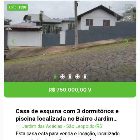
Cód.
1828
R$ 750.000,00 V
Casa de esquina com 3 dormitórios e
piscina localizada no Bairro Jardim
das Acácias em São Leopoldo
Jardim das Acácias - São Leopoldo/RS
Esta casa está para venda e locação, localizado