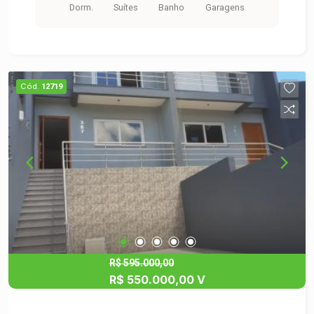
Dorm.
Suítes
Banho
Garagens
iluminados e amplos, localizado em bairro
residencial junto a natureza e de fácil acesso.
Saiba mais agende uma visita!
Cód.
12719
R$ 595.000,00
R$ 550.000,00 V