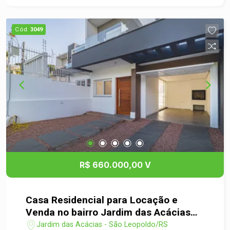
Cód.
3049
R$ 660.000,00 V
Casa Residencial para Locação e
Venda no bairro Jardim das Acácias
em São Leopoldo
Jardim das Acácias - São Leopoldo/RS