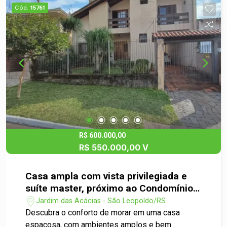
encantar com as belezas desse imóvel.
Cód.
15761
R$ 600.000,00
R$ 550.000,00 V
Casa ampla com vista privilegiada e
suíte master, próximo ao Condomínio
Sun Garden
Jardim das Acácias - São Leopoldo/RS
Descubra o conforto de morar em uma casa
espaçosa, com ambientes amplos e bem