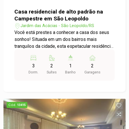
Casa residencial de alto padrão na
Campestre em São Leopoldo
Jardim das Acácias - São Leopoldo/RS
Você está prestes a conhecer a casa dos seus
sonhos! Situada em um dos bairros mais
tranquilos da cidade, esta espetacular residência
de alto padrão combina elegância, conforto e
praticidade em 264,00m² de puro charme. Ao
3
2
1
2
entrar, você será recebido por ambientes
Dorm.
Suítes
Banho
Garagens
integrados que criam uma atmosfera acolhedora
e contemporânea. A iluminação natural é uma
característica marcante, realçando cada detalhe
dos móveis sob medida que compõem os
espaços. A sala de estar e a cozinha se
Cód.
13415
conectam de maneira fluida, perfeita para receber
amigos e familiares. Com 2 suítes, incluindo uma
suíte master de tirar o fôlego, você terá todo o