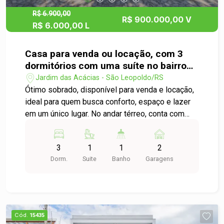
R$ 6.900,00
R$ 900.000,00 V
R$ 6.000,00 L
Casa para venda ou locação, com 3
dormitórios com uma suíte no bairro
Feitoria em São Leopoldo!
Jardim das Acácias - São Leopoldo/RS
Ótimo sobrado, disponível para venda e locação,
ideal para quem busca conforto, espaço e lazer
em um único lugar. No andar térreo, conta com
ampla sala de estar integrada à sala de jantar,
proporcionando ambientes aconchegantes e bem
3
1
1
2
iluminados. A cozinha possui móveis sob
Dorm.
Suite
Banho
Garagens
medida, otimizando o espaço e oferecendo
praticidade no dia a dia. No andar superior, são
três dormitórios, sendo uma suíte com sacada,
perfeita para desfrutar de momentos de
tranquilidade. O banheiro social possui box em
Cód.
15435
vidro e acabamento moderno. A área externa é