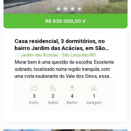
R$ 630.000,00 V
Casa residencial, 3 dormitórios, no
bairro Jardim das Acácias, em São
Leopoldo
Jardim das Acácias - São Leopoldo/RS
Morar bem é uma questão de escolha. Excelente
sobrado, localizado numa região tranquila, com
uma vista exuberante do Vale dos Sinos, essa
casa é composta de sala com dois ambientes,
lavabo, cozinha, área de serviço e 2 suítes, sendo
3
2
4
1
1 com closet. No segundo pavimento mezanino,
Dorm.
Suítes
Banho
Garagem
banho social, dois dormitórios e um espaço com
uma vista maravilhosa. Na área externa uma
garagem, um salão de festas, um depósito e
pátio com piscina. Agende uma visita e venha se