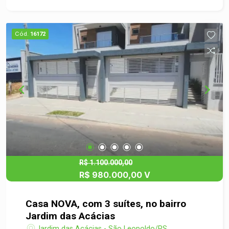
3 dormitórios, incluindo uma suíte com closet,
garantindo mais privacidade e comodidade. A
integração entre salas e cozinha torna o ambiente
Cód.
16172
funcional, enquanto a churrasqueira, próxima à
área social, complementa o espaço de forma
agradável. Na parte superior, um terraço amplo já
preparado oferece a possibilidade de adaptação
conforme o estilo de vida do futuro morador.
Localizada em uma região tranquila no Jardim
das Acácias, com fácil acesso e boa vizinhança,
é uma opção equilibrada para quem busca
conforto e praticidade no dia a dia. Um imóvel
equilibrado, com conforto e potencial na medida
certa. Agende sua visita e venha conhecer de
R$ 1.100.000,00
R$ 980.000,00 V
perto.
Casa NOVA, com 3 suítes, no bairro
Jardim das Acácias
Jardim das Acácias - São Leopoldo/RS