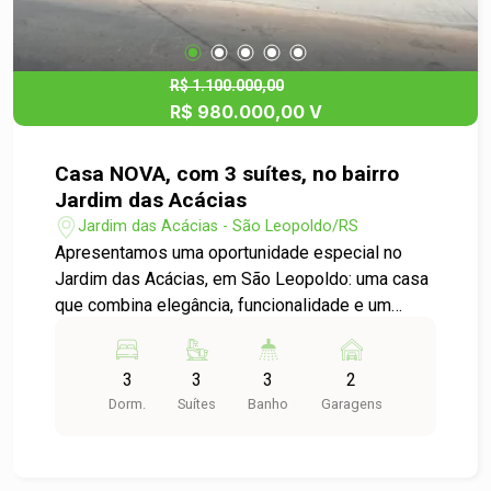
espaço gourmet com churrasqueira, um quintal
com jardim encantador, perfeito para relaxar ou
receber seus amigos. Com 2 vagas de garagem,
esta casa oferece conveniência e estilo em um
R$ 1.100.000,00
R$ 980.000,00 V
bairro em grande expansão, ao lado do
Condomínio Sun Garden.
Casa NOVA, com 3 suítes, no bairro
Jardim das Acácias
Jardim das Acácias - São Leopoldo/RS
Apresentamos uma oportunidade especial no
Jardim das Acácias, em São Leopoldo: uma casa
que combina elegância, funcionalidade e um
projeto contemporâneo com design moderno
pensado para o seu bem-estar. O imóvel conta
3
3
3
2
com 3 suítes, a suíte principal conta com uma
Dorm.
Suítes
Banho
Garagens
sacada com vista privilegiada. Ambientes sociais
integrados, sala de estar, jantar e cozinha
americana, além de hall de entrada com jardim de
inverno, lavabo e uma lavanderia prática e bem