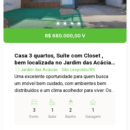
R$ 680.000,00 V
Casa 3 quartos, Suíte com Closet ,
bem localizada no Jardim das Acácias
- São Leopoldo
Jardim das Acácias - São Leopoldo/RS
Uma excelente oportunidade para quem busca
um imóvel bem cuidado, com ambientes bem
distribuídos e um clima acolhedor para viver. Os
espaços integrados trazem praticidade ao dia a
dia e favorecem a convivência, com boa
3
1
2
1
iluminação natural que valoriza cada ambiente e
Dorm.
Suite
Banho
Garagem
uma área social convidativa, com lareira que
completa o conforto da casa. Na área íntima, são