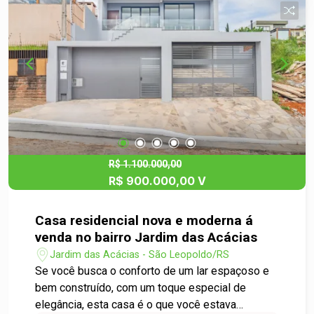
um convite ao lazer, com piscina, espaço gourmet
com churrasqueira e um pátio com jardim. O
imóvel é todo murado e com grade, garantindo
mais segurança e privacidade. Localizado em
bairro tranquilo em São Leopoldo, é perfeito para
quem deseja morar bem e com qualidade de vida.
Agende a sua visita ainda hoje!
R$ 1.100.000,00
R$ 900.000,00 V
Casa residencial nova e moderna á
venda no bairro Jardim das Acácias
Jardim das Acácias - São Leopoldo/RS
Se você busca o conforto de um lar espaçoso e
bem construído, com um toque especial de
elegância, esta casa é o que você estava