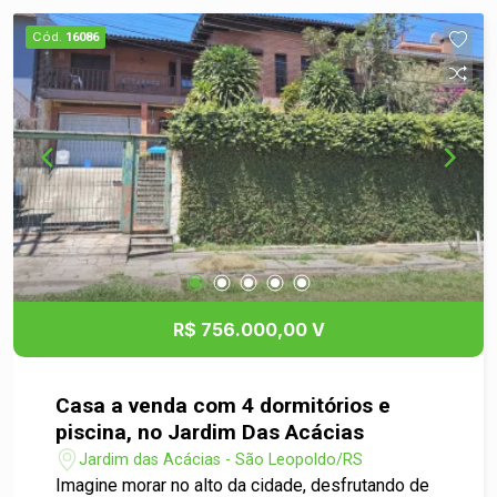
distribuída. Os acabamentos de alto padrão,
Cód.
16086
como porcelanato e piso vinílico, elevam a
sensação de conforto, escada em mármore
travertino com corrimão em inox, esquadrias em
PVC, fiação preparados para instalação de LED
na sanca de gesso, cada detalhe foi pensado
para trazer sofisticação ao dia a dia. Para os
momentos de lazer, o destaque fica por conta do
espaço gourmet com churrasqueira, um quintal
com jardim encantador, perfeito para relaxar ou
receber seus amigos. Com 2 vagas de garagem,
esta casa oferece conveniência e estilo em um
R$ 756.000,00 V
bairro em grande expansão, ao lado do
Condomínio Sun Garden.
Casa a venda com 4 dormitórios e
piscina, no Jardim Das Acácias
Jardim das Acácias - São Leopoldo/RS
Imagine morar no alto da cidade, desfrutando de