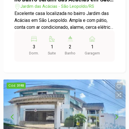
Leopoldo
Jardim das Acácias - São Leopoldo/RS
Excelente casa localizada no bairro Jardim das
Acácias em São Leopoldo. Ampla e com pátio,
conta com ar condicionado, alarme, cerca elétrica,
portão eletrônico, 3 dormitórios, duas suítes,
banheiro social e outros. Não perca essa grande
3
1
2
1
oportunidade, venha conferir de pertinho ! Você
Dorm.
Suite
Banho
Garagem
não pode ficar de fora!
Cód.
3193