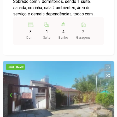
Sobrado com 3 dormitórios, sendo 1 suíte,
sacada, cozinha, sala 2 ambientes, área de
serviço e demais dependências, todas com
peças bem amplas. Imóvel bem localizado
proporcionando fácil acesso ao centro da cidade.
3
1
4
2
Liga pra gente e saiba tudo do seu novo lar!
Dorm.
Suite
Banho
Garagens
Cód.
16038