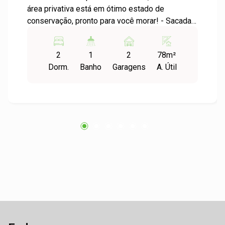
área privativa está em ótimo estado de
conservação, pronto para você morar! - Sacada
fechada com churrasqueira - Todas janelas com
telas anti insetos - 2 ar condicionado split (1
2
1
2
78m²
quarto solteiro e 1 sala estar) - Aquecedor de
Dorm.
Banho
Garagens
A. Útil
água a gás (todas as torneiras ativas) - Piso frio
em todo o apartamento. - Área de serviço
individual. Localizado em um condomínio com
portaria 24 horas, proporcionando segurança e
tranquilidade para sua família.