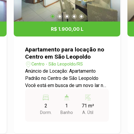
R$ 1.900,00 L
Apartamento para locação no
Centro em São Leopoldo
Centro - São Leopoldo/RS
Anúncio de Locação: Apartamento
Padrão no Centro de São Leopoldo
Você está em busca de um novo lar no
coração de São Leopoldo? Temos a
opção perfeita para você! Descrição:
2
1
71 m²
Este encantador apartamento de 2
Dorm.
Banho
A. Útil
dormitórios oferece um espaço
confortável e funcional, ideal para quem
busca praticidade e conforto. O imóvel