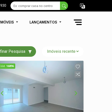
9930
IMÓVEIS
LANÇAMENTOS
finar Pesquisa
Cód.
16896