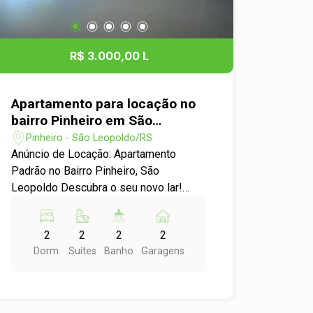
R$ 3.000,00 L
Apartamento para locação no
bairro Pinheiro em São
Leopoldo
Pinheiro - São Leopoldo/RS
Anúncio de Locação: Apartamento
Padrão no Bairro Pinheiro, São
Leopoldo Descubra o seu novo lar!
Apresentamos este incrível
apartamento para locação no desejado
2
2
2
2
bairro Pinheiro, ideal para quem busca
Dorm.
Suítes
Banho
Garagens
conforto e qualidade de vida.
Características do Apartamento: - Tipo:
Apartamento Padrão - Dormitórios: 2
amplos dormitórios suíte,