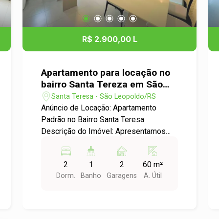
R$ 2.900,00 L
Apartamento para locação no
bairro Santa Tereza em São
Leopoldo
Santa Teresa - São Leopoldo/RS
Anúncio de Locação: Apartamento
Padrão no Bairro Santa Teresa
Descrição do Imóvel: Apresentamos
uma excelente oportunidade de locação
em São Leopoldo, no charmoso bairro
2
1
2
60 m²
Santa Teresa. Este apartamento padrão
Dorm.
Banho
Garagens
A. Útil
conta com 2 dormitórios, ideal para
casais ou pequenas famílias que
buscam conforto e praticidade.
Características do Apartamento: -