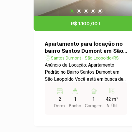
R$ 1.100,00 L
Apartamento para locação no
bairro Santos Dumont em São
Leopoldo
Santos Dumont - São Leopoldo/RS
Anúncio de Locação: Apartamento
Padrão no Bairro Santos Dumont em
São Leopoldo Você está em busca de
um novo lar? Temos a oportunidade
perfeita para você! Apresentamos um
2
1
1
42 m²
aconchegante apartamento para
Dorm.
Banho
Garagem
A. Útil
locação no bairro Santos Dumont, ideal
para quem busca conforto e praticidade
Características do Imóvel: - Ambientes
bem distribuídos e iluminados,