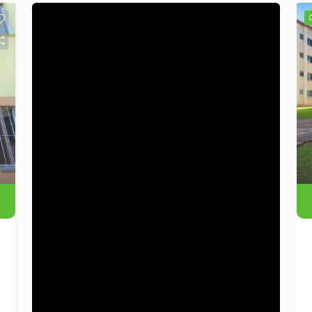
Ambientes bem distribuídos e arejados,
proporcionando conforto e aconchego. -
Sala de estar espaçosa, perfeita para
momentos em família e com amigos. -
Cozinha funcional, com espaço para
refeições rápidas. - Banheiro com boa
ventilação e iluminação natural. -
Dormitórios com janelas amplas,
garantindo luminosidade. - 1 vaga de
garagem para dois carros. Vantagens
da Localização: Situado no bairro Santa
Teresa, o apartamento está próximo a
uma variedade de serviços e
conveniências, como supermercados,
farmácias, escolas e opções de
transporte público. A região é
conhecida por sua tranquilidade e
infraestrutura, ideal para quem busca
qualidade de vida. Condições de