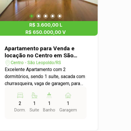
o seu dia a dia. Agende sua visita e
venha conhecer o endereço do seu
novo lar!
R$ 3.600,00 L
R$ 650.000,00 V
Apartamento para Venda e
locação no Centro em São
Leopoldo
Centro - São Leopoldo/RS
Excelente Apartamento com 2
dormitórios, sendo 1 suíte, sacada com
churrasqueira, vaga de garagem, para
venda e locação. Você acaba de
encontrar o apartamento ideal para sua
2
1
1
1
nova fase de vida! Localizado no
Dorm.
Suite
Banho
Garagem
coração do Centro em São Leopoldo,
este apartamento é perfeito para quem
busca conforto e praticidade.