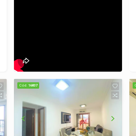
Locação: Para mais informações sobre
valores, condições de pagamento e
agendamento de visitas, entre em
contato conosco. Não perca a chance
de morar em um dos bairros mais
agradáveis de São Leopoldo! Entre em
contato e agende sua visita! Seu novo
lar espera por você!
Cód.
16837