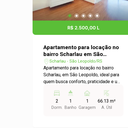
novo lar. Estamos à disposição para
esclarecer qualquer dúvida e ajudá-lo a
encontrar o seu novo apartamento!
R$ 2.500,00 L
Apartamento para locação no
bairro Scharlau em São
Leopoldo
Scharlau - São Leopoldo/RS
Apartamento para locação no bairro
Scharlau, em São Leopoldo, ideal para
quem busca conforto, praticidade e uma
excelente localização. O imóvel conta
com dois dormitórios, ambos
2
1
1
66.13 m²
equipados com guarda-roupas,
Dorm.
Banho
Garagem
A. Útil
proporcionando mais organização e
comodidade desde o primeiro dia. A
sala de estar e a cozinha são