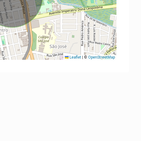
Leaflet
|
©
OpenStreetMap