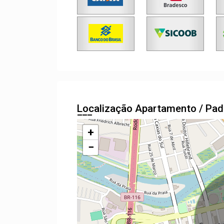
Localização Apartamento / Pa
+
−