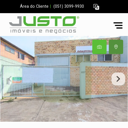
Área do Cliente
|
(051) 3099-9930