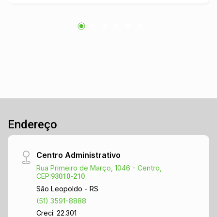
aspecto moderno e funcional ao espaço. Além
disso, o prédio conta com banheiros, atendendo
às necessidades básicas de clientes e
funcionários. Pronto para receber visitas, é uma
excelente oportunidade para quem busca
expandir ou iniciar um novo negócio na região.
Endereço
Centro Administrativo
Rua Primeiro de Março, 1046 - Centro,
CEP:
93010-210
São Leopoldo - RS
(51) 3591-8888
Creci: 22.301