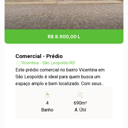
R$ 8.900,00 L
Comercial - Prédio
Vicentina - São Leopoldo/RS
Este prédio comercial no bairro Vicentina em
São Leopoldo é ideal para quem busca um
espaço amplo e bem localizado. Com seus
700m² e pé direito de 5 metros, oferece
bastante espaço para diversas atividades
4
690m²
comerciais, como supermercados ou outras
Banho
A. Útil
lojas de grande porte. O mezanino com duas
salas de vidro proporciona uma excelente
visualização do ambiente abaixo, agregando um