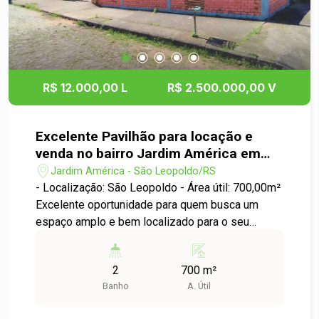
R$ 12.000,00 L
R$ 2.500.000,00 V
Excelente Pavilhão para locação e
venda no bairro Jardim América em
São Leopoldo
Jardim América - São Leopoldo/RS
- Localização: São Leopoldo - Área útil: 700,00m²
Excelente oportunidade para quem busca um
espaço amplo e bem localizado para o seu
negócio. O pavilhão está localizado em um bairro
de fácil acesso e com grande movimentação,
2
700 m²
proporcionando visibilidade para a sua empresa.
Banho
A. Útil
Entre em contato para mais informações e
agende uma visita!