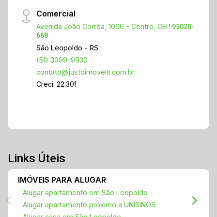
robusta, pronta para receber sua empresa. -
Comercial
Facilidade de acesso para transporte de
mercadorias e clientes. - Vagas de
Avenida João Corrêa, 1066 - Centro, CEP:
93020-
668
estacionamento nas proximidades. Não perca a
São Leopoldo - RS
oportunidade de alavancar seu negócio em um
(51) 3099-9930
dos melhores pontos da cidade! Entre em
contato@justoimoveis.com.br
contato agora mesmo para agendar uma visita e
Creci: 22.301
conhecer de perto esse excelente espaço
comercial. Aguardamos seu contato!
Links Úteis
IMÓVEIS PARA ALUGAR
Alugar apartamento em São Leopoldo
Alugar apartamento próximo a UNISINOS
Alugar casa em São Leopoldo