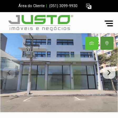
Área do Cliente
|
(051) 3099-9930