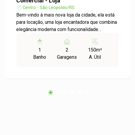
Comercial - Loja
Centro - São Leopoldo/RS
Bem-vindo à mais nova loja da cidade, ela está
para locação, uma loja encantadora que combina
elegância moderna com funcionalidade
inteligente. Com uma área de 107,10m², esta loja
é um espaço amplo que oferece infinitas
1
2
150m²
possibilidades para realizar seus sonhos
Banho
Garagens
A. Útil
comerciais. Ao entrar, você é recebido por um
ambiente espaçoso e luminoso, com um pé
direito alto que confere uma sensação de
grandiosidade e liberdade. Subindo uma
elegante escada, você alcança o mezanino de
43,20m², um espaço adicional que pode ser
utilizado para criar áreas de exposição
exclusivas, salas de reuniões privativas ou até
mesmo um espaço de escritório tranquilo. Nos
fundos da loja, um pátio de 10,91m². A loja
também é equipada com um banheiro. E para a