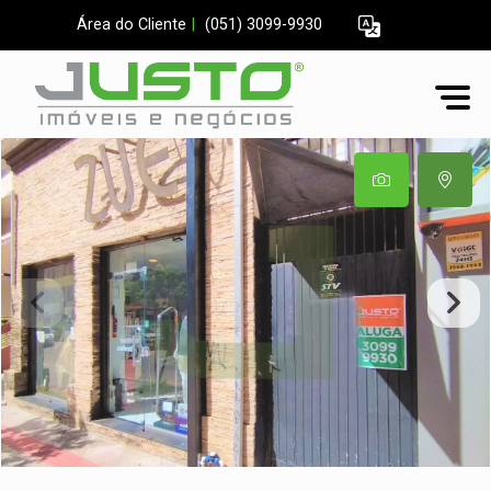
Área do Cliente
|
(051) 3099-9930