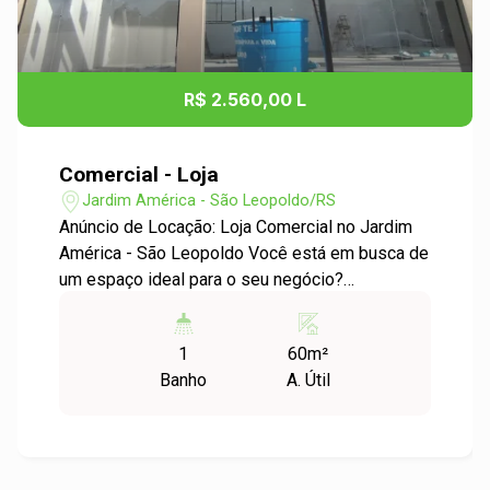
R$ 2.560,00 L
Comercial - Loja
Jardim América - São Leopoldo/RS
Anúncio de Locação: Loja Comercial no Jardim
América - São Leopoldo Você está em busca de
um espaço ideal para o seu negócio?
Apresentamos uma excelente oportunidade de
locação de uma loja comercial localizada no
1
60m²
charmoso bairro Jardim América, em São
Banho
A. Útil
Leopoldo Características: - Localização
privilegiada em um dos bairros mais
valorizados de São Leopoldo, com fácil acesso
a transportes públicos e grande fluxo de
pessoas. - Espaço amplo e versátil, ideal para