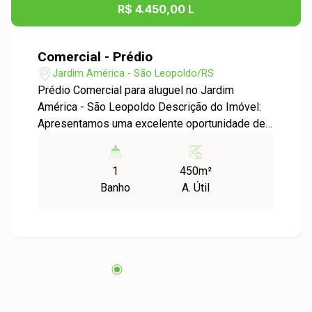
R$ 4.450,00 L
Comercial - Prédio
Jardim América - São Leopoldo/RS
Prédio Comercial para aluguel no Jardim
América - São Leopoldo Descrição do Imóvel:
Apresentamos uma excelente oportunidade de
locação para você que busca um espaço
comercial estratégico e bem localizado. Este
1
450m²
prédio, situado no coração do bairro Jardim
Banho
A. Útil
América, oferece uma área útil de 450,00 m²,
ideal para diversas atividades empresariais.
Características do Imóvel: - Área Útil: 450,00 m²
- Localização Privilegiada: O Jardim América é
um bairro conhecido por seu fluxo intenso de
pessoas e fácil acesso, tornando este espaço
perfeito para negócios que desejam visibilidade
e conveniência. - Ambientes Versáteis: