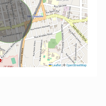
Leaflet
|
©
OpenStreetMap