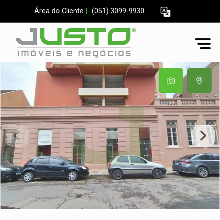
Área do Cliente
|
(051) 3099-9930