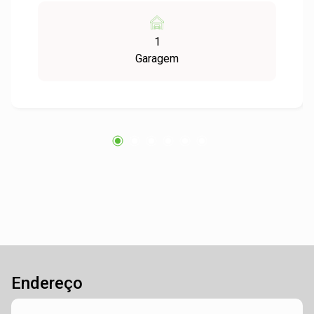
área da saúde. A sala em questão está
mobiliada. O espaço é parte de um ambiente
1
que conta com uma recepção, proporcionando
Garagem
agilidade aos atendimentos. Além disso, há uma
vaga de garagem privativa disponível ao
proprietário, o estabelecimento é limpo
diariamente, garantindo um ambiente organizado
para os profissionais e clientes. A casa te
proporciona segurança, com interfone no portão
para identificação dos clientes, cerca elétrica e
grades para uma melhor segurança de todos.
Fica localizada no Centro de São Leopoldo, com
fácil acesso ao comércio local. Entre em contato
e agende a sua visita!
Endereço