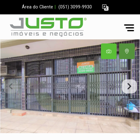
Área do Cliente
|
(051) 3099-9930