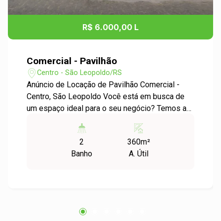
R$ 6.000,00 L
Comercial - Pavilhão
Centro - São Leopoldo/RS
Anúncio de Locação de Pavilhão Comercial -
Centro, São Leopoldo Você está em busca de
um espaço ideal para o seu negócio? Temos a
oportunidade perfeita para você! Localização:
Situado no coração de São Leopoldo, no bairro
2
360m²
Centro, este pavilhão comercial oferece uma
Banho
A. Útil
localização estratégica, com fácil acesso a
serviços, comércio e transporte público.
Características do Imóvel: - Área Útil: 360,00 m²
Destaques: - Espaço amplo e arejado, ideal para
diversos tipos de negócios, como lojas,
showrooms, oficinas, entre outros. - Estrutura