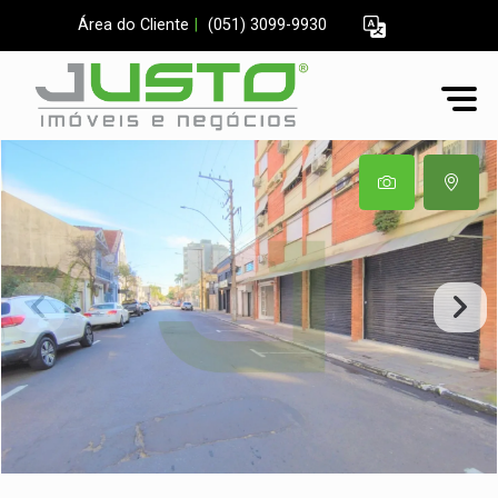
Área do Cliente
|
(051) 3099-9930