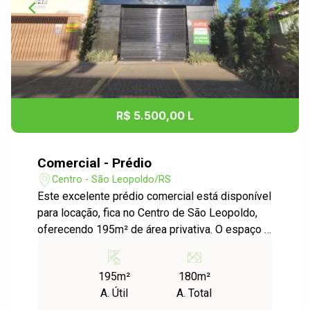
R$ 5.500,00 L
Comercial - Prédio
Centro - São Leopoldo/RS
Este excelente prédio comercial está disponível
para locação, fica no Centro de São Leopoldo,
oferecendo 195m² de área privativa. O espaço é
versátil e ideal para diversos segmentos
comerciais, proporcionando excelente
195m²
180m²
visibilidade e facilidade de acesso em uma das
A. Útil
A. Total
regiões mais movimentadas da cidade. A