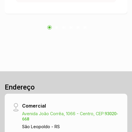
localização privilegiada permite atrair um grande
fluxo de clientes, tornando-se uma ótima opção
para o seu negócio. Entre em contato e agende
sua visita para conhecer de perto essa
oportunidade!
Endereço
Comercial
Avenida João Corrêa, 1066 - Centro, CEP:
93020-
668
São Leopoldo - RS