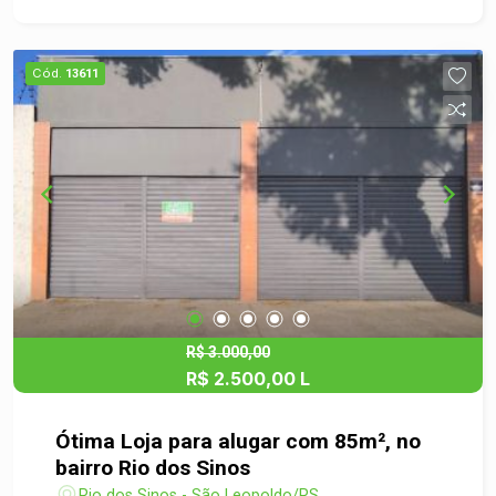
destaque, além de facilitar o acesso e a
circulação. Localizada em uma avenida de grande
fluxo de veículos, oferece alta visibilidade e
Cód.
13611
potencial para atrair clientes. Está próxima ao
comércio local e conta com fácil acesso ao
centro da cidade e à BR-116, o que favorece a
logística e mobilidade no dia a dia. Aproveite
essa oportunidade para posicionar o seu negócio
em uma região estratégica. Agende sua visita e
venha conhecer de perto todo o potencial deste
espaço!
R$ 3.000,00
R$ 2.500,00 L
Ótima Loja para alugar com 85m², no
bairro Rio dos Sinos
Rio dos Sinos - São Leopoldo/RS