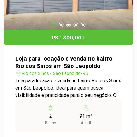
R$ 1.800,00 L
Loja para locação e venda no bairro
Rio dos Sinos em São Leopoldo
Rio dos Sinos - São Leopoldo/RS
Loja para locação e venda no bairro Rio dos Sinos
em São Leopoldo, ideal para quem busca
visibilidade e praticidade para o seu negócio. O
imóvel conta com 91,00m² de área, distribuídos
de forma funcional, proporcionando um ambiente
2
91 m²
versátil para diferentes tipos de atividades
Banho
A. Útil
comerciais. Possui duas frentes com 4 portas de
cortina, garantindo excelente exposição e