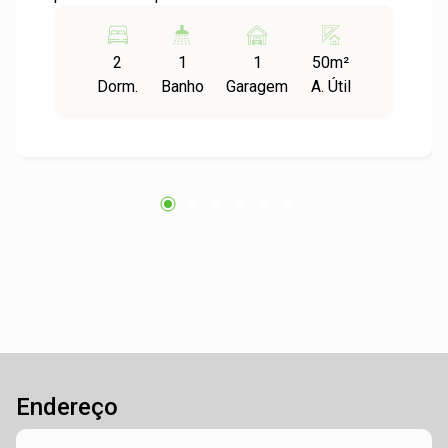
com dois dormitórios bem distribuídos, além de
sala e cozinha integrados, proporcionando um
2
1
1
50m²
ambiente mais amplo, funcional e aconchegante,
Dorm.
Banho
Garagem
A. Útil
perfeito para o dia a dia e para receber visitas. A
sacada é um destaque à parte, ideal para
aproveitar o fim de tarde com uma bela vista e
momentos de relaxamento. Localizado em um
condomínio com excelente infraestrutura, você
terá à disposição academia, piscina, salão de
festas, quiosque e ainda a comodidade de dois
elevadores por bloco, garantindo mais
praticidade e conforto no dia a dia. A localização
também é um grande diferencial: próximo ao
comércio local e com fácil acesso à BR-116,
facilitando o deslocamento tanto para o centro
da cidade quanto para outras regiões. Agende
Endereço
sua visita e venha conhecer o seu novo lar!