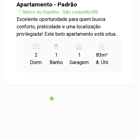
Apartamento - Padrão
Morro do Espelho - São Leopoldo/RS
Excelente oportunidade para quem busca
conforto, praticidade e uma localização
privilegiada! Este belo apartamento está situado
no tradicional bairro Morro do Espelho, uma das
regiões mais valorizadas de São Leopoldo,
2
1
1
83m²
oferecendo fácil acesso ao centro da cidade e a
Dorm.
Banho
Garagem
A. Útil
diversos serviços essenciais. O imóvel conta
com 2 dormitórios, proporcionando ambientes
aconchegantes e bem distribuídos. A cozinha é
ampla e funcional, assim como a área de
serviço, ambos em ambientes independentes,
garantindo mais organização e conforto para a
rotina da família. Logo na entrada, um hall de
acesso conduz aos ambientes sociais do
apartamento. A sala de estar e jantar integradas
oferece um espaço acolhedor e convidativo,
com acesso direto a uma ampla sacada fechada