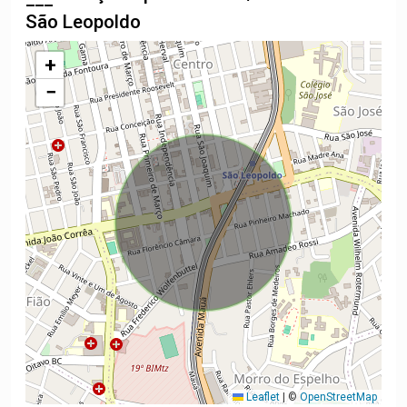
São Leopoldo
+
−
Leaflet
|
©
OpenStreetMap