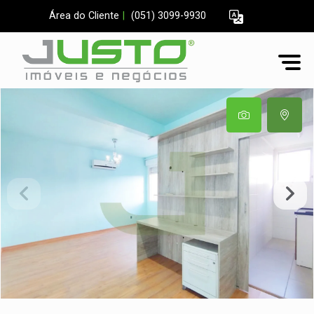
Área do Cliente
|
(051) 3099-9930