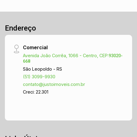
acesso à BR-116, facilitando o deslocamento
para outras cidades da região. Agende sua visita
e venha conhecer seu novo lar no coração de
Endereço
São Leopoldo!
Comercial
Avenida João Corrêa, 1066 - Centro, CEP:
93020-
668
São Leopoldo - RS
(51) 3099-9930
contato@justoimoveis.com.br
Creci: 22.301