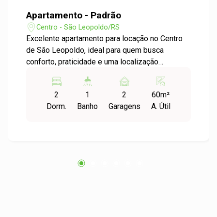
Apartamento - Padrão
Centro - São Leopoldo/RS
Excelente apartamento para locação no Centro
de São Leopoldo, ideal para quem busca
conforto, praticidade e uma localização
estratégica. O imóvel conta com uma sala de
estar ampla e aconchegante, integrada a uma
2
1
2
60m²
sacada com uma bela vista, proporcionando
Dorm.
Banho
Garagens
A. Útil
ótima iluminação natural e um ambiente
agradável para o dia a dia. Dispõe de cozinha
funcional, área de serviços separada e dois
dormitórios bem distribuídos, oferecendo
praticidade e conforto para toda a família. Um
grande diferencial deste imóvel são as duas
vagas de garagem, trazendo mais comodidade
e segurança. Localizado próximo ao comércio
local, mercados, farmácias, bancos, restaurantes
e diversos serviços essenciais, além de fácil