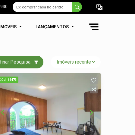
9930
IMÓVEIS
LANÇAMENTOS
finar Pesquisa
Cód.
16473