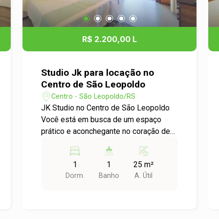
R$ 2.200,00 L
Studio Jk para locação no
Centro de São Leopoldo
Centro - São Leopoldo/RS
JK Studio no Centro de São Leopoldo
Você está em busca de um espaço
prático e aconchegante no coração de
São Leopoldo? Apresentamos o seu
novo lar: um moderno JK Studio, ideal
1
1
25 m²
para quem valoriza a comodidade e a
Dorm.
Banho
A. Útil
localização. Detalhes do Imóvel: - Tipo:
JK Studio - Bairro: Centro - Dormitórios:
1 - Área Útil: 25,00 m² Este apartamento
possui um layout inteligente que