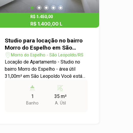
ainda mais praticidade para a rotina.
Ideal para morar ou investir, este imóvel
reúne conforto, facilidade e uma
R$ 1.450,00
localização estratégica. Agende sua
R$ 1.400,00 L
visita e venha conhecer seu novo lar!
Studio para locação no bairro
Morro do Espelho em São
Leopoldo
Morro do Espelho - São Leopoldo/RS
Locação de Apartamento - Studio no
bairro Morro do Espelho - área útil
31,00m² em São Leopoldo Você está
procurando um apartamento
aconchegante e prático para morar?
1
35 m²
Temos a opção perfeita para você!
Banho
A. Útil
Apresentamos um lindo apartamento
Studio disponível para locação no bairro
Morro do Espelho, em São Leopoldo. -
Ambiente integrado, perfeito para quem