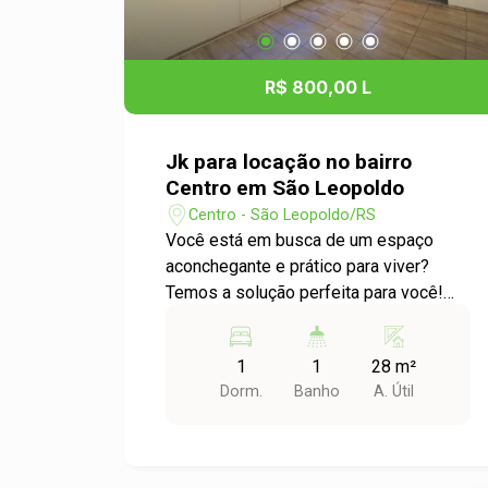
R$ 800,00 L
Jk para locação no bairro
Centro em São Leopoldo
Centro - São Leopoldo/RS
Você está em busca de um espaço
aconchegante e prático para viver?
Temos a solução perfeita para você!
Apresentamos este encantador
apartamento JK Studio localizado no
1
1
28 m²
coração do Centro de São Leopoldo.
Dorm.
Banho
A. Útil
Características do Apartamento: -
Ambientes integrados que otimizam o
espaço e proporcionam conforto. -
Cozinha funcional, ideal para quem