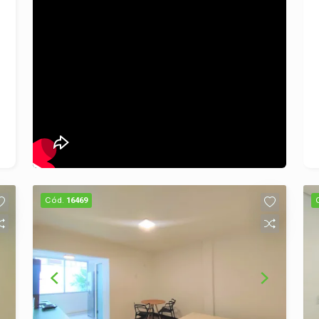
Cód.
16469