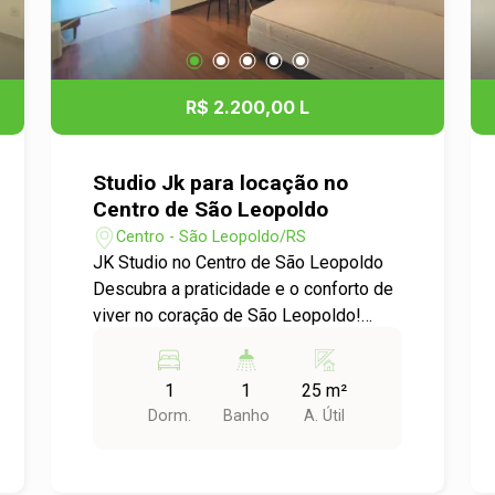
R$ 2.200,00 L
Studio Jk para locação no
Centro de São Leopoldo
Centro - São Leopoldo/RS
JK Studio no Centro de São Leopoldo
Descubra a praticidade e o conforto de
viver no coração de São Leopoldo!
Estamos oferecendo para locação um
aconchegante apartamento JK, ideal
1
1
25 m²
para quem busca um espaço funcional
Dorm.
Banho
A. Útil
e bem localizado. Características do
Imóvel: - Tipo: Apartamento JK Studio -
Localização: Centro de São Leopoldo -