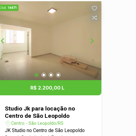
funcionalidade. - Cozinha compacta e
Cód.
16471
prática, ideal para o dia a dia. - Banheiro
privativo, garantindo privacidade e
conforto. - Janelas amplas que
permitem a entrada de luz natural,
tornando o espaço mais arejado. -
Localização privilegiada, próximo a
comércio, serviços e transporte
público. Vantagens da Localização: -
Situado no Centro de São Leopoldo,
você terá fácil acesso a
supermercados, farmácias,
R$ 2.200,00 L
restaurantes e lojas. - Próximo de
pontos de transporte, facilitando seu
deslocamento pela cidade e região. -
Studio Jk para locação no
Ambiente urbano com todas as
Centro de São Leopoldo
comodidades necessárias para o seu
Centro - São Leopoldo/RS
dia a dia. Não perca a oportunidade de
JK Studio no Centro de São Leopoldo
viver em um espaço que une