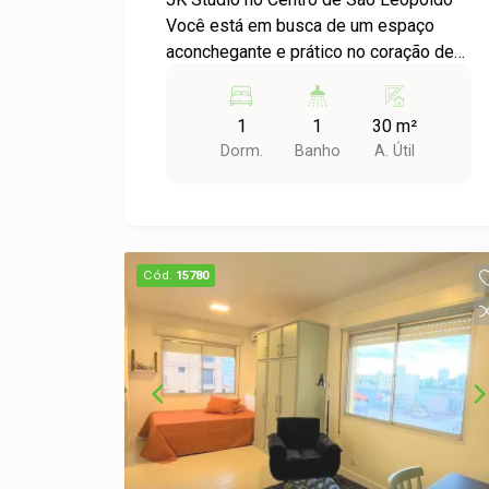
Você está em busca de um espaço
aconchegante e prático no coração de
São Leopoldo? Apresentamos o seu
novo lar: um maravilhoso JK Studio
1
1
30 m²
disponível para locação no bairro
Dorm.
Banho
A. Útil
Centro. Características do Apartamento:
- Tipo: JK Studio - Dormitórios: 1 - Área
Útil: 30,00 m² - Localização: Centro de
São Leopoldo Descrição: Este
charmoso apartamento é ideal para
Cód.
15780
quem busca conforto e praticidade.
Com uma área útil de 30 m², o espaço
foi projetado para maximizar a
funcionalidade, oferecendo um
ambiente acolhedor e versátil. O JK
Studio conta com um dormitório que
pode ser facilmente adaptado para
diferentes necessidades, seja para