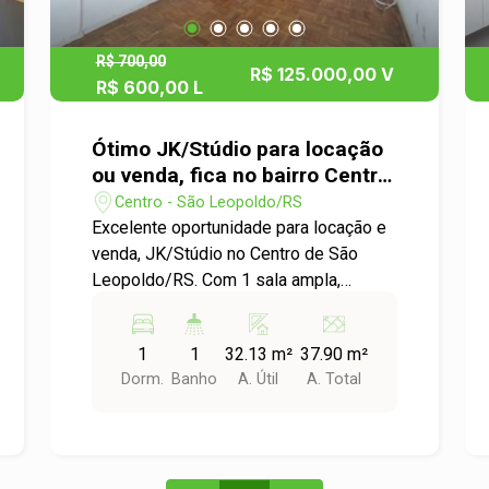
oferecendo fácil acesso a tudo que
você precisa para o seu dia a dia. Com
diversas opções de serviços e lazer
R$ 700,00
R$ 125.000,00 V
nas proximidades, você poderá
R$ 600,00 L
aproveitar ao máximo a comodidade e a
praticidade de viver no centro da
Ótimo JK/Stúdio para locação
cidade. Não perca a oportunidade de
ou venda, fica no bairro Centro
morar em um espaço que une conforto
em São Leopoldo!
Centro - São Leopoldo/RS
e localização privilegiada. Para agendar
Excelente oportunidade para locação e
uma visita ou obter mais informações,
venda, JK/Stúdio no Centro de São
entre em contato conosco! Aguardamos
Leopoldo/RS. Com 1 sala ampla,
seu contato!
cozinha e 1 banheiro com box de vidro.
O condomínio conta com elevador e
1
1
32.13 m²
37.90 m²
portaria. Fica localizado no coração do
Dorm.
Banho
A. Útil
A. Total
bairro Centro, próximo a diversos
comércios, escolas, restaurantes,
rodoviária e Ginásio Municipal,
garantindo praticidade e facilidade no