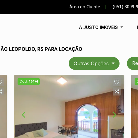
Área do Cliente
|
(051) 3099-
A JUSTO IMÓVEIS
SÃO LEOPOLDO, RS PARA LOCAÇÃO
Outras Opções
Re
Cód.
16474