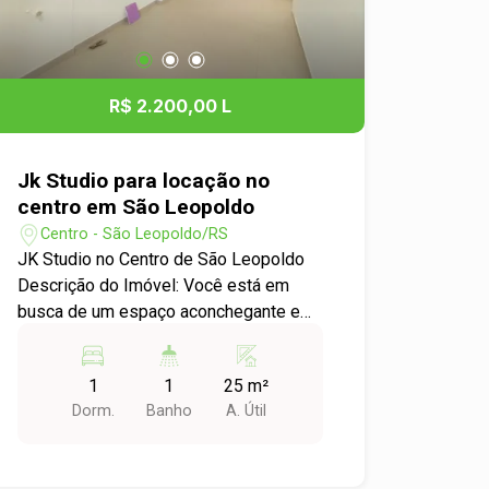
oferece fácil acesso a uma variedade
de serviços e comodidades, como: -
Supermercados - Farmácias -
Restaurantes - Lojas de conveniência -
R$ 2.200,00 L
Transporte público Não perca a chance
de viver em um espaço que une
conforto, praticidade e uma localização
Jk Studio para locação no
privilegiada. Entre em contato e agende
centro em São Leopoldo
uma visita!
Centro - São Leopoldo/RS
JK Studio no Centro de São Leopoldo
Descrição do Imóvel: Você está em
busca de um espaço aconchegante e
prático para viver? Apresentamos o
apartamento JK Studio localizado no
1
1
25 m²
coração do Centro de São Leopoldo.
Dorm.
Banho
A. Útil
Este imóvel, com 1 dormitório, é ideal
para quem valoriza conforto e
localização. Características do