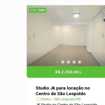
localização central, com fácil acesso a
comércio, transporte público e serviços
Cód.
16465
essenciais. O ambiente é otimizado
para proporcionar conforto e
funcionalidade, ideal para estudantes,
profissionais ou casais. Destaques: -
Espaço bem distribuído, aproveitando
ao máximo os 25m². - Ambiente mais
acolhedor. - Próximo a supermercados,
farmácias, restaurantes e tudo o que
você precisa no dia a dia. Não perca a
oportunidade de morar em um dos
bairros mais vibrantes de São
R$ 2.200,00 L
Leopoldo. Entre em contato conosco
para agendar uma visita e conhecer seu
novo lar! Aguardamos sua mensagem!
Studio Jk para locação no
Centro de São Leopoldo
Centro - São Leopoldo/RS
JK Studio no Centro de São Leopoldo