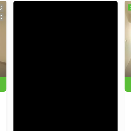
maximiza o espaço, oferecendo um
ambiente funcional e acolhedor.
Perfeito para estudantes, profissionais
ou casais que buscam um local de fácil
acesso a todas as comodidades do
centro da cidade. Destaques: - Prédio
bem localizado, próximo a comércios,
restaurantes e transporte público. -
Ambientes iluminados e arejados,
proporcionando uma atmosfera
agradável. - Estrutura ideal para quem
busca praticidade no dia a dia. Não
perca a oportunidade de viver em um
dos melhores pontos de São Leopoldo.
Agende uma visita e venha conhecer
seu novo lar! Para mais informações,
entre em contato conosco.