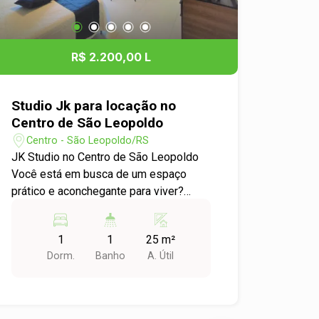
R$ 2.200,00 L
Studio Jk para locação no
Centro de São Leopoldo
Centro - São Leopoldo/RS
JK Studio no Centro de São Leopoldo
Você está em busca de um espaço
prático e aconchegante para viver?
Apresentamos JK Studio disponível
para locação no coração de São
1
1
25 m²
Leopoldo, no bairro Centro. Detalhes do
Dorm.
Banho
A. Útil
Imóvel: - Tipo: JK Studio - Dormitórios:
1 - Área Útil: 25,00 m² Características
do Apartamento: - Ambiente integrado
que proporciona maior conforto e