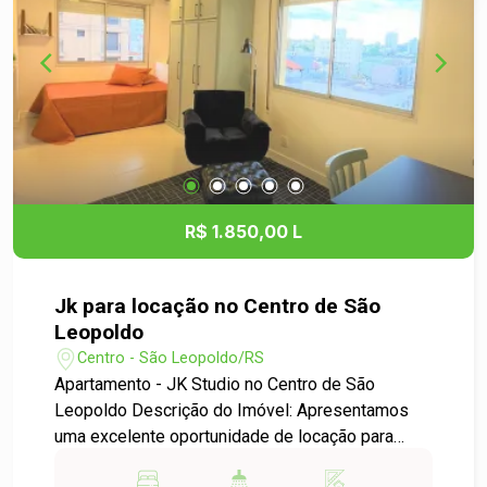
Localização: O apartamento está situado em uma
região central, oferecendo fácil acesso a tudo
que você precisa para o seu dia a dia. Com
diversas opções de serviços e lazer nas
proximidades, você poderá aproveitar ao máximo
a comodidade e a praticidade de viver no centro
da cidade. Não perca a oportunidade de morar em
um espaço que une conforto e localização
privilegiada. Para agendar uma visita ou obter
R$ 1.850,00 L
mais informações, entre em contato conosco!
Aguardamos seu contato!
Jk para locação no Centro de São
Leopoldo
Centro - São Leopoldo/RS
Apartamento - JK Studio no Centro de São
Leopoldo Descrição do Imóvel: Apresentamos
uma excelente oportunidade de locação para
quem busca praticidade e conforto no coração de