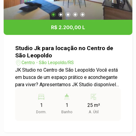
um dos melhores pontos de São Leopoldo.
Agende uma visita e venha conhecer seu novo
lar! Para mais informações, entre em contato
conosco.
R$ 2.200,00 L
Studio Jk para locação no Centro de
São Leopoldo
Centro - São Leopoldo/RS
JK Studio no Centro de São Leopoldo Você está
em busca de um espaço prático e aconchegante
para viver? Apresentamos JK Studio disponível
para locação no coração de São Leopoldo, no
bairro Centro. Detalhes do Imóvel: - Tipo: JK
1
1
25 m²
Studio - Dormitórios: 1 - Área Útil: 25,00 m²
Dorm.
Banho
A. Útil
Características do Apartamento: - Ambiente
integrado que proporciona maior conforto e
funcionalidade. - Cozinha compacta e prática,
ideal para o dia a dia. - Banheiro privativo,