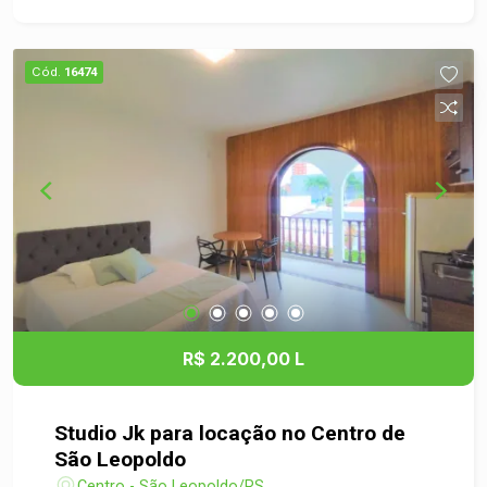
praticidade no dia a dia. - Banheiro bem
distribuído. - Espaço iluminado e arejado,
proporcionando um ambiente agradável para
Cód.
16474
morar. Localização: Situado no Centro de São
Leopoldo, você estará próximo a tudo o que
precisa: supermercados, farmácias, restaurantes,
e transporte público. A localização estratégica
facilita o acesso a outras regiões da cidade e ao
comércio local. Não perca a oportunidade de
viver em um local que une conforto e praticidade.
Agende sua visita e venha conhecer seu novo lar!
Para mais informações, entre em contato
conosco. Seu novo apartamento espera por você!
R$ 2.200,00 L
Studio Jk para locação no Centro de
São Leopoldo
Centro - São Leopoldo/RS