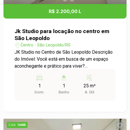
uma visita, entre em contato conosco. Venha
conhecer seu novo lar!
R$ 2.200,00 L
Jk Studio para locação no centro em
São Leopoldo
Centro - São Leopoldo/RS
JK Studio no Centro de São Leopoldo Descrição
do Imóvel: Você está em busca de um espaço
aconchegante e prático para viver?
Apresentamos o apartamento JK Studio
localizado no coração do Centro de São
1
1
25 m²
Leopoldo. Este imóvel, com 1 dormitório, é ideal
Dorm.
Banho
A. Útil
para quem valoriza conforto e localização.
Características do Apartamento: - Tipo: JK Studio
- Dormitórios: 1 - Área Útil: 25,00 m² Destaques: -
Ambientes bem amplos, proporcionando uma
atmosfera agradável. - Localização privilegiada,
Cód.
16465
com fácil acesso a transporte público, comércio,