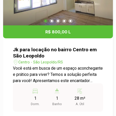
R$ 800,00 L
Jk para locação no bairro Centro em
São Leopoldo
Centro - São Leopoldo/RS
Você está em busca de um espaço aconchegante
e prático para viver? Temos a solução perfeita
para você! Apresentamos este encantador
apartamento JK Studio localizado no coração do
Centro de São Leopoldo. Características do
1
1
28 m²
Apartamento: - Ambientes integrados que
Dorm.
Banho
A. Útil
otimizam o espaço e proporcionam conforto. -
Cozinha funcional, ideal para quem gosta de