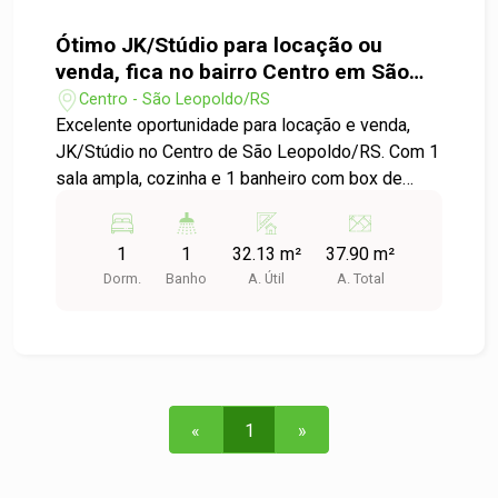
Não perca a chance de viver em um espaço que
une conforto e localização privilegiada. Agende
Ótimo JK/Stúdio para locação ou
uma visita e venha conhecer seu novo lar! Para
venda, fica no bairro Centro em São
mais informações, entre em contato conosco!
Leopoldo!
Centro - São Leopoldo/RS
Excelente oportunidade para locação e venda,
JK/Stúdio no Centro de São Leopoldo/RS. Com 1
sala ampla, cozinha e 1 banheiro com box de
vidro. O condomínio conta com elevador e
portaria. Fica localizado no coração do bairro
1
1
32.13 m²
37.90 m²
Centro, próximo a diversos comércios, escolas,
Dorm.
Banho
A. Útil
A. Total
restaurantes, rodoviária e Ginásio Municipal,
garantindo praticidade e facilidade no seu dia a
dia. Além disso, a região conta com uma
excelente infraestrutura de transporte público,
facilitando o deslocamento para outras áreas da
cidade. Não perca essa oportunidade! Entre em
«
1
»
contato conosco e agende uma visita para
conhecer pessoalmente!