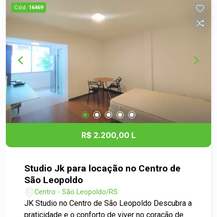
proporcionar conforto e funcionalidade, ideal para
Cód.
16469
estudantes, profissionais ou casais. Destaques: -
Espaço bem distribuído, aproveitando ao máximo
os 25m². - Ambiente mais acolhedor. - Próximo a
supermercados, farmácias, restaurantes e tudo o
que você precisa no dia a dia. Não perca a
oportunidade de morar em um dos bairros mais
vibrantes de São Leopoldo. Entre em contato
conosco para agendar uma visita e conhecer seu
novo lar! Aguardamos sua mensagem!
R$ 2.200,00 L
Studio Jk para locação no Centro de
São Leopoldo
Centro - São Leopoldo/RS
JK Studio no Centro de São Leopoldo Descubra a
praticidade e o conforto de viver no coração de