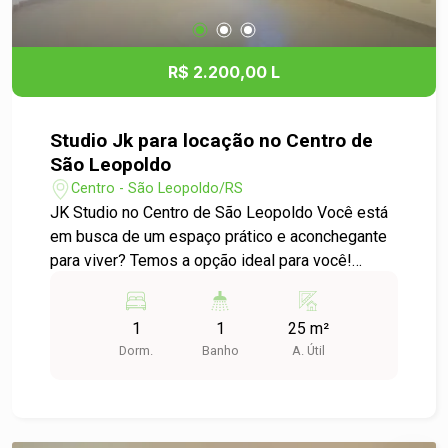
conforto, praticidade e uma localização
privilegiada. Entre em contato e agende uma
visita!
R$ 2.200,00 L
Studio Jk para locação no Centro de
São Leopoldo
Centro - São Leopoldo/RS
JK Studio no Centro de São Leopoldo Você está
em busca de um espaço prático e aconchegante
para viver? Temos a opção ideal para você!
Características do Imóvel: - Tipo: JK Studio -
Localização: Centro de São Leopoldo -
1
1
25 m²
Dormitórios: 1 - Área Útil: 25,00m² Este
Dorm.
Banho
A. Útil
apartamento é perfeito para quem deseja viver
em uma localização central, com fácil acesso a
comércio, transporte público e serviços
essenciais. O ambiente é otimizado para