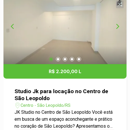
restaurantes, e serviços essenciais. - Perfeito
para estudantes, profissionais e pessoas que
buscam praticidade na rotina. Entre em contato:
Não perca a oportunidade de viver em um dos
melhores pontos de São Leopoldo. Para mais
informações ou agendar uma visita, entre em
contato conosco. Estamos à disposição para
ajudá-lo a encontrar seu novo lar! Venha conhecer
o seu novo apartamento!
R$ 2.200,00 L
Studio Jk para locação no Centro de
São Leopoldo
Centro - São Leopoldo/RS
JK Studio no Centro de São Leopoldo Você está
em busca de um espaço aconchegante e prático
no coração de São Leopoldo? Apresentamos o