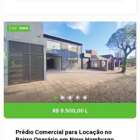
diversos ramos de atividade, podendo ser
adaptada conforme a necessidade do seu
empreendimento. Uma ótima oportunidade para
quem procura um novo endereço comercial em
Cód.
16664
uma região movimentada e valorizada da cidade.
Agende sua visita e venha conhecer!
R$ 9.500,00 L
Prédio Comercial para Locação no
Bairro Operário em Novo Hamburgo