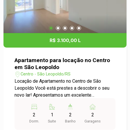
R$ 3.100,00 L
Apartamento para locação no Centro
em São Leopoldo
Centro - São Leopoldo/RS
Locação de Apartamento no Centro de São
Leopoldo Você está prestes a descobrir o seu
novo lar! Apresentamos um excelente
apartamento para locação, localizado no coração
de São Leopoldo, no bairro Centro. Detalhes do
2
1
2
2
Imóvel: - Tipo: Apartamento Padrão - Dormitórios:
Dorm.
Suite
Banho
Garagens
conta com dois dormitórios um sendo suíte. -
Banheiro: Conta com 2 Banheiros, sendo um 1