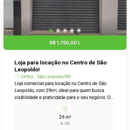
R$ 1.750,00 L
Loja para locação no Centro de São
Leopoldo!
Centro - São Leopoldo/RS
Loja comercial para locação no Centro de São
Leopoldo, com 29m², ideal para quem busca
visibilidade e praticidade para o seu negócio. O
imóvel está localizado em uma rua de grande
fluxo de veículos e pedestres, proporcionando
29 m²
excelente exposição comercial e fácil acesso
A. Útil
para clientes. Com espaço versátil, a loja atende