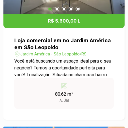
bonificação de R$ 200,00 nos dois primeiros
meses de locação, tornando esta uma excelente
oportunidade para quem deseja iniciar uma nova
R$ 5.600,00 L
etapa com ainda mais economia. Agende sua
visita e venha conhecer seu novo lar!
Loja comercial em no Jardim América
em São Leopoldo
Jardim América - São Leopoldo/RS
Você está buscando um espaço ideal para o seu
negócio? Temos a oportunidade perfeita para
você! Localização: Situada no charmoso bairro
Jardim América, em São Leopoldo, esta loja
comercial oferece uma localização estratégica,
80.62 m²
com fácil acesso a principais vias e proximidade
A. Útil
de comércios, serviços e residências. Um local
que garante visibilidade e fluxo de clientes.
Características do Imóvel: Diferenciais: - Ampla
fachada, ideal para publicidade e atração de