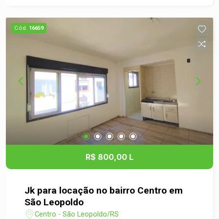
espaço e liberdade. O condomínio oferece
excelente infraestrutura, com piscina, salão de
Cód.
16659
festas e portaria 24 horas, garantindo mais
segurança, lazer e comodidade para toda a
família. Esta localizado de fácil acesso a BR 116
o que facilita logística de deslocamento para o
centro ou cidades vizinhas. Entre em contato com
a gente e venha conhecer tudo o que este imóvel
tem a lhe proporcionar!
R$ 800,00 L
Jk para locação no bairro Centro em
São Leopoldo
Centro - São Leopoldo/RS