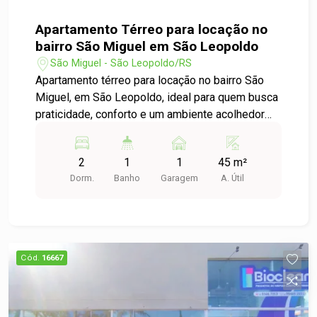
Apartamento Térreo para locação no
bairro São Miguel em São Leopoldo
São Miguel - São Leopoldo/RS
Apartamento térreo para locação no bairro São
Miguel, em São Leopoldo, ideal para quem busca
praticidade, conforto e um ambiente acolhedor
para viver. O imóvel conta com dormitórios bem
distribuídos, sala e cozinha integradas por um
2
1
1
45 m²
charmoso passa-pratos, trazendo mais
Dorm.
Banho
Garagem
A. Útil
funcionalidade e integração aos ambientes,
deixando o espaço ainda mais aconchegante para
o dia a dia. Além disso, possui área de serviços
separada, proporcionando melhor organização e
praticidade na rotina. Localizado em um
Cód.
16667
condomínio muito bem organizado, arborizado e
com agradável área de convivência, perfeito para
quem valoriza tranquilidade e qualidade de vida.