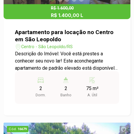
R$ 1.600,00
R$ 1.400,00 L
Apartamento para locação no Centro
em São Leopoldo
Centro - São Leopoldo/RS
Descrição do Imóvel: Você está prestes a
conhecer seu novo lar! Este aconchegante
apartamento de padrão elevado está disponível
para locação no coração do Centro de São
Leopoldo. Com 75,00 m² de área útil, o imóvel
2
2
75 m²
oferece um espaço perfeito para quem busca
Dorm.
Banho
A. Útil
conforto e praticidade. Características do
Apartamento: - Dormitórios: 2 dormitórios bem
iluminados, ideais para descanso e privacidade. -
Área Útil: 75,00 m², distribuídos de forma
funcional, proporcionando um ambiente acolhedor
Cód.
16679
e arejado. - Cozinha: Cozinha com espaço para