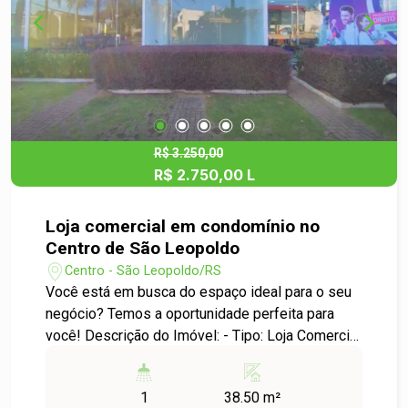
Sua localização é outro diferencial, estando
próximo ao comércio local, escolas, mercados e
serviços essenciais, além de contar com fácil
acesso ao centro da cidade. Agende sua visita e
se encante com o charme deste apartamento!
R$ 3.250,00
R$ 2.750,00 L
Loja comercial em condomínio no
Centro de São Leopoldo
Centro - São Leopoldo/RS
Você está em busca do espaço ideal para o seu
negócio? Temos a oportunidade perfeita para
você! Descrição do Imóvel: - Tipo: Loja Comercial
- Localização: Centro de São Leopoldo - Área Útil:
38,50 m² Destaques da Propriedade: - Excelente
1
38.50 m²
localização, em um dos pontos mais