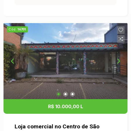
Loja Comercial - Área Útil: 30,00 m² - Garagens: 1
vaga disponível - Localização: Centro, São
Leopoldo/RS Destaques: - Localização
privilegiada, com alta visibilidade e fluxo de
Cód.
16701
pedestres, ideal para comércio varejista. -
Espaço bem distribuído, proporcionando conforto
e praticidade para o funcionamento do seu
negócio. - A proximidade de outras lojas,
restaurantes e serviços atrai um grande número
de clientes potenciais. - A loja conta com uma
vaga de garagem, facilitando o acesso para você
e seus clientes. Entre em Contato: Não perca
essa oportunidade de estabelecer seu negócio
em um ponto estratégico da cidade. Para mais
informações ou agendar uma visita, entre em
R$ 10.000,00 L
contato conosco. Seu novo espaço comercial
espera por você!
Loja comercial no Centro de São