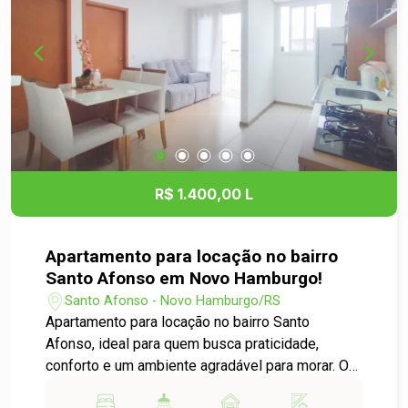
estratégica, próxima à Estação São Leopoldo e
cercada pelo comércios e demais serviços
essenciais, garante fácil acesso e grande
comodidade no dia a dia. Aproveite esta
excelente oportunidade para estabelecer seu
negócio em uma região de grande circulação e
visibilidade. Agende sua visita e venha conhecer
seu novo endereço comercial!
R$ 1.400,00 L
Apartamento para locação no bairro
Santo Afonso em Novo Hamburgo!
Santo Afonso - Novo Hamburgo/RS
Apartamento para locação no bairro Santo
Afonso, ideal para quem busca praticidade,
conforto e um ambiente agradável para morar. O
imóvel é bem iluminado naturalmente e muito