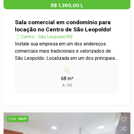
R$ 1.390,00 L
negócio prosperar!
Sala comercial em condomínio para
locação no Centro de São Leopoldo!
Centro - São Leopoldo/RS
Instale sua empresa em um dos endereços
comerciais mais tradicionais e valorizados de
São Leopoldo. Localizada em um dos principais
prédios comerciais da cidade, esta sala oferece
excelente infraestrutura, contando com portaria e
68 m²
dois elevadores, proporcionando mais
A. Útil
praticidade, segurança e conforto para clientes e
colaboradores. Com vista privilegiada para a Rua
Independência, o imóvel possui um ambiente
versátil, facilmente adaptável para diversos
segmentos de atividade, como escritórios,
Cód.
16671
consultórios, empresas de prestação de
serviços e muito mais. Sua localização