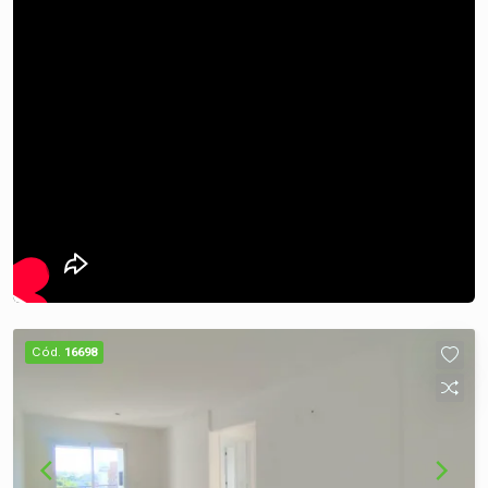
Contato: [Seu Nome] [Seu Telefone] [Seu E-mail]
[Nome da Imobiliária ou Empresa] Estamos à
disposição para esclarecer quaisquer dúvidas e
ajudar você a encontrar o espaço ideal para o seu
empreendimento!
Cód.
16698