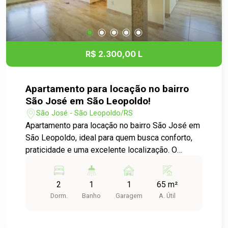
Agende uma Visita: Não perca essa chance de
estabelecer seu negócio em um local
privilegiado! Entre em contato conosco para mais
informações e para agendar uma visita. Estamos
R$ 2.300,00 L
à disposição para esclarecer suas dúvidas e
ajudar você a encontrar o espaço ideal para o seu
empreendimento. Transforme seu sonho em
Apartamento para locação no bairro
realidade e venha para o Centro de São
São José em São Leopoldo!
Leopoldo!
São José - São Leopoldo/RS
Apartamento para locação no bairro São José em
São Leopoldo, ideal para quem busca conforto,
praticidade e uma excelente localização. O
imóvel conta com dois dormitórios e peças muito
bem distribuídas, proporcionando ambientes
2
1
1
65 m²
aconchegantes e funcionais, além de ótima
Dorm.
Banho
Garagem
A. Útil
iluminação natural que deixa o apartamento ainda
mais agradável. A sala e a cozinha integradas
criam um espaço amplo e acolhedor, perfeito