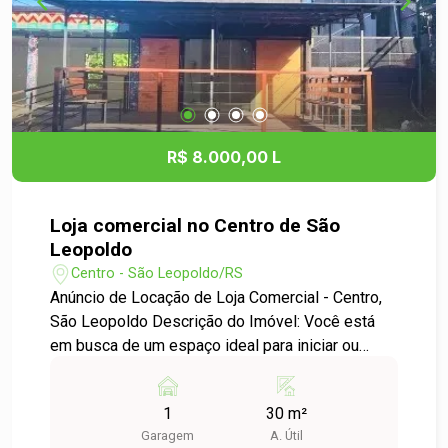
R$ 8.000,00 L
Loja comercial no Centro de São
Leopoldo
Centro - São Leopoldo/RS
Anúncio de Locação de Loja Comercial - Centro,
São Leopoldo Descrição do Imóvel: Você está
em busca de um espaço ideal para iniciar ou
expandir seu negócio? Apresentamos uma
excelente oportunidade de locação de uma loja
1
30 m²
comercial localizada no coração do bairro Centro,
Garagem
A. Útil
em São Leopoldo. Detalhes do Imóvel: - Tipo: