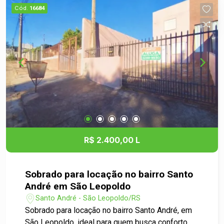
clientes - Espaço interno bem distribuído,
Cód.
16684
permitindo a configuração de acordo com as
necessidades do seu negócio - Iluminação
natural, proporcionando um ambiente agradável e
convidativo - Estacionamento nas proximidades,
facilitando o acesso para seus clientes Ideal
Para: - Lojas de varejo - Escritórios -
Consultórios - E muito mais! Não perca a chance
de estabelecer sua empresa em um dos bairros
mais promissores de São Leopoldo. Entre em
contato para mais informações e agende uma
visita! Estamos à disposição para ajudar você a
R$ 2.400,00 L
encontrar o espaço ideal para o seu negócio!
Sobrado para locação no bairro Santo
André em São Leopoldo
Santo André - São Leopoldo/RS
Sobrado para locação no bairro Santo André, em
São Leopoldo, ideal para quem busca conforto,