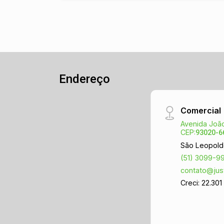
Endereço
Comercial
Avenida João
CEP:
93020-6
São Leopold
(51) 3099-9
contato@jus
Creci: 22.301