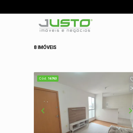
8 IMÓVEIS
Cód.
16763