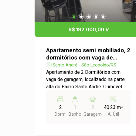
R$ 192.000,00 V
Apartamento semi mobiliado, 2
dormitórios com vaga de
garagem, condomínio com
Santo André - São Leopoldo/RS
infra completa, inclusive
Apartamento de 2 Dormitórios com
portaria 24hr, no Bairro Santo
vaga de garagem, localizado na parte
André.
alta do Bairro Santo André. O imóvel
conta com uma vaga de garagem
exclusiva e está situado em um
2
1
1
40.23 m²
condomínio que oferece infraestrutura
Dorm.
Banho
Garagem
A. Útil
completa para seu conforto e
segurança. O apartamento é bem
arejado e está semi mobiliado.