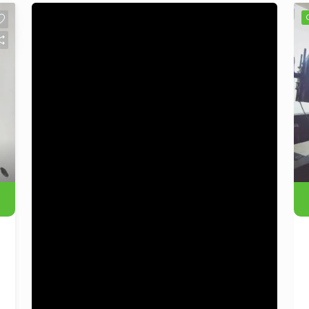
encontra-se equipado com móveis
planejados na cozinha e banheiro, split
instalado e persianas nas janelas. O
condomínio oferece infraestrutura
completa, com piscina, salão de festas
e portaria 24 horas, garantindo lazer,
comodidade e segurança aos
moradores. Excelente opção para quem
busca um imóvel semi mobiliado,
pronto para morar, com conforto,
praticidade e boa incidência solar. Entre
em contato para mais informações e
agende sua visita.