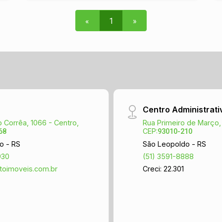
em uma região tranquila e de fácil
acesso, o apartamento está próximo a
«
1
»
diversos comércios, escolas, hospitais
e transporte público, facilitando o seu
dia a dia. Não perca essa oportunidade
de morar em um imóvel de qualidade,
com excelente localização e ótimas
características. Agende agora mesmo
uma visita e conheça pessoalmente
Centro Administrati
esse apartamento incrível!
 Corrêa, 1066 - Centro,
Rua Primeiro de Março,
CEP:
68
93010-210
o - RS
São Leopoldo - RS
930
(51) 3591-8888
toimoveis.com.br
Creci: 22.301