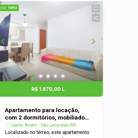
Imóvel perfeito para morar ou investir,
Cód.
14912
em um ambiente completo e bem
estruturado. Agende uma visita e venha
conferir!
R$ 1.870,00 L
Apartamento para locação,
com 2 dormitórios, mobiliado
no bairro Santo André em São
Santo André - São Leopoldo/RS
Leopoldo!
Localizado no térreo, este apartamento