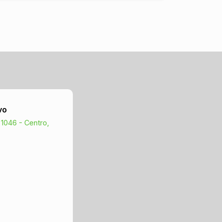
bairro tranquilo e seguro, próximo a
diversos comércios e serviços, como
supermercados, farmácias, escolas e
restaurantes. Além disso, o acesso às
principais vias da cidade é fácil e
rápido, facilitando a locomoção para
qualquer região. Não perca a
oportunidade de morar em um imóvel
de qualidade e com excelente
vo
localização. Entre em contato conosco
e agende uma visita!
 1046 - Centro,