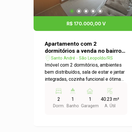
R$ 170.000,00 V
Apartamento com 2
dormitórios a venda no bairro
Santo André
Santo André - São Leopoldo/RS
Imóvel com 2 dormitórios, ambientes
bem distribuídos, sala de estar e jantar
integradas, cozinha funcional e ótima
iluminação natural. Conta com móveis
planejados que trazem praticidade e
2
1
1
40.23 m²
aproveitamento dos espaços.
Dorm.
Banho
Garagem
A. Útil