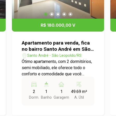
R$ 180.000,00 V
Apartamento para venda, fica
no bairro Santo André em São
Leopoldo
Santo André - São Leopoldo/RS
Ótimo apartamento, com 2 dormitórios,
semi mobiliado, ele oferece todo o
conforto e comodidade que você
procura. O imóvel possui uma área útil
de 49,69m², proporcionando um espaço
2
1
1
49.69 m²
amplo e bem distribuído. Além disso,
Dorm.
Banho
Garagem
A. Útil
conta com 1 vaga de garagem,
garantindo praticidade para estacionar
seu veículo com segurança. Localizado