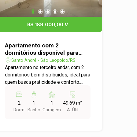
R$ 189.000,00 V
Apartamento com 2
dormitórios disponível para
venda no bairro Santo André
Santo André - São Leopoldo/RS
Apartamento no terceiro andar, com 2
dormitórios bem distribuídos, ideal para
quem busca praticidade e conforto.
Conta com vaga de garagem e ótima
iluminação natural. O condomínio
2
1
1
49.69 m²
oferece portaria 24 horas, garantindo
Dorm.
Banho
Garagem
A. Útil
segurança e tranquilidade, além de
salão de festas para momentos
especiais e piscina para aproveitar os
dias de lazer com a família e amigos.