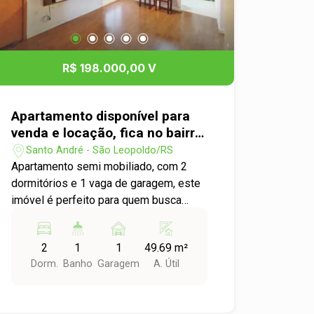
no bairro Santo André, em uma área
tranquila e bem servida de comércio e
serviços, proporcionando facilidade de
acesso e conveniência.
R$ 198.000,00 V
Apartamento disponível para
venda e locação, fica no bairro
Santo André em São Leopoldo!
Santo André - São Leopoldo/RS
Apartamento semi mobiliado, com 2
dormitórios e 1 vaga de garagem, este
imóvel é perfeito para quem busca
conforto e praticidade. Com uma área
útil de 49,69m², este apartamento conta
2
1
1
49.69 m²
com uma excelente distribuição de
Dorm.
Banho
Garagem
A. Útil
espaço, proporcionando um ambiente
aconchegante e funcional. O
apartamento está localizado em um