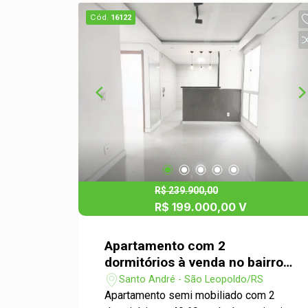
Cód.
16122
R$ 239.900,00
R$ 199.000,00 V
Apartamento com 2
dormitórios à venda no bairro
Santo André em São Leopoldo
Santo André - São Leopoldo/RS
Apartamento semi mobiliado com 2