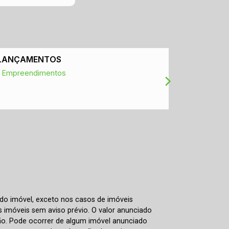
LANÇAMENTOS
IPTU
Empreendimentos
Consultar
 do imóvel, exceto nos casos de imóveis
us imóveis sem aviso prévio. O valor anunciado
ão. Pode ocorrer de algum imóvel anunciado