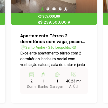
R$ 305.000,00
R$ 239.500,00 V
Apartamento Térreo 2
dormitórios com vaga, piscina -
Pronto para morar no bairro
Santo André - São Leopoldo/RS
Santo André,
Excelente apartamento térreo com 2
dormitórios, banheiro social com
ventilação natural, sala de estar e jantar
integradas, além de cozinha funcional, ,
se destacando por ambientes bem
2
1
1
40.23 m²
iluminados, ventilados e ensolarados,
Dorm.
Banho
Garagem
A. Útil
proporcionando conforto térmico e
luminosidade natural ao longo do dia. O
apartamento em excelente estado de
conservação possui piso laminado e