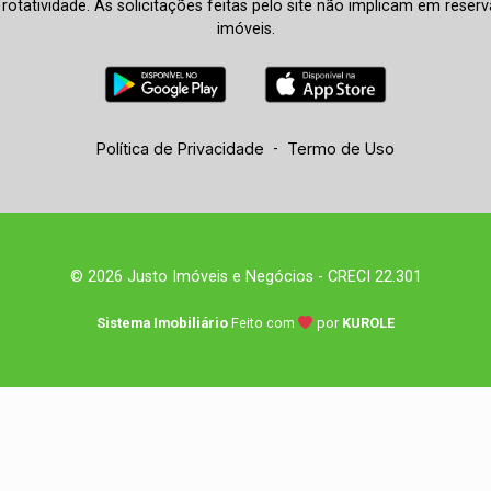
à rotatividade. As solicitações feitas pelo site não implicam em rese
imóveis.
Política de Privacidade
-
Termo de Uso
© 2026 Justo Imóveis e Negócios - CRECI 22.301
Sistema Imobiliário
Feito com
por
KUROLE