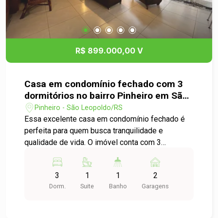
R$ 899.000,00 V
Casa em condomínio fechado com 3
dormitórios no bairro Pinheiro em São
Leopoldo
Pinheiro - São Leopoldo/RS
Essa excelente casa em condomínio fechado é
perfeita para quem busca tranquilidade e
qualidade de vida. O imóvel conta com 3
dormitórios, sendo 1 suíte, garantindo
privacidade e conforto para toda a família. Possui
3
1
1
2
ambientes bem distribuídos, com móveis sob
Dorm.
Suite
Banho
Garagens
medida que valorizam cada espaço e
proporcionam praticidade no dia a dia, além de
contar com um sótão, ideal para home office,