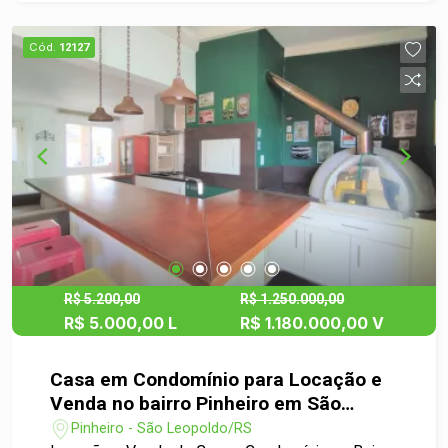
espaço de lazer, depósito ou até um ambiente
multifuncional. São 2 vagas de garagens,
Cód.
12127
oferecendo ainda mais comodidade. Localizada
em condomínio fechado, une segurança,
organização e um ambiente ideal para viver
momentos especiais.
R$ 5.200,00
R$ 1.250.000,00
R$ 5.000,00 L
R$ 1.180.000,00 V
Casa em Condomínio para Locação e
Venda no bairro Pinheiro em São
Leopoldo
Pinheiro - São Leopoldo/RS