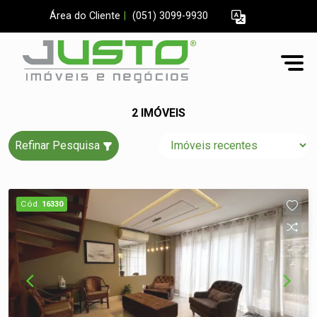
Área do Cliente
|
(051) 3099-9930
2 IMÓVEIS
Refinar Pesquisa
Cód.
16330