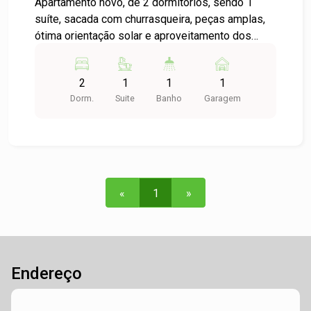
Apartamento novo, de 2 dormitórios, sendo 1
suíte, sacada com churrasqueira, peças amplas,
ótima orientação solar e aproveitamento dos
espaços. Excelente acabamento e prédio com
salão de festas, playground e jardim. Vale a pena
2
1
1
1
conferir!
Dorm.
Suite
Banho
Garagem
«
1
»
Endereço