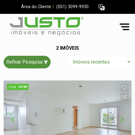
Área do Cliente
|
(051) 3099-9930
2 IMÓVEIS
Refinar Pesquisa
Cód.
14190