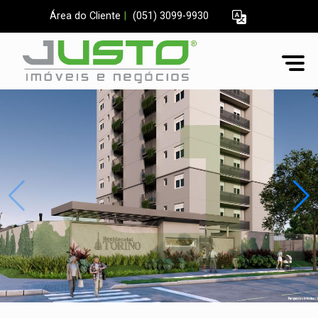
Área do Cliente
|
(051) 3099-9930