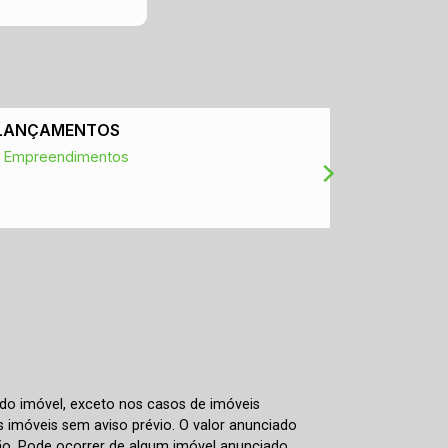
LANÇAMENTOS
IPTU
Empreendimentos
Consultar
 do imóvel, exceto nos casos de imóveis
us imóveis sem aviso prévio. O valor anunciado
ão. Pode ocorrer de algum imóvel anunciado