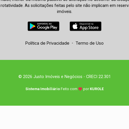
à rotatividade. As solicitações feitas pelo site não implicam em rese
imóveis.
Política de Privacidade
-
Termo de Uso
© 2026 Justo Imóveis e Negócios - CRECI 22.301
Sistema Imobiliário
Feito com
por
KUROLE