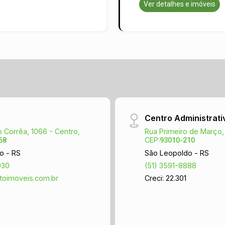
Ver detalhes e imóveis
Centro Administrati
 Corrêa, 1066 - Centro,
Rua Primeiro de Março,
CEP:
68
93010-210
o - RS
São Leopoldo - RS
930
(51) 3591-8888
toimoveis.com.br
Creci: 22.301