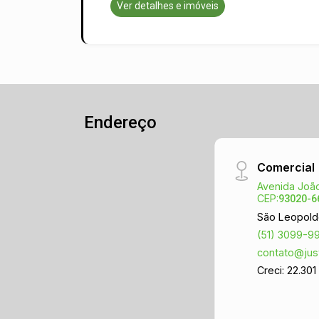
Ver detalhes e imóveis
Endereço
Comercial
Avenida João
CEP:
93020-6
São Leopold
(51) 3099-9
contato@jus
Creci: 22.301