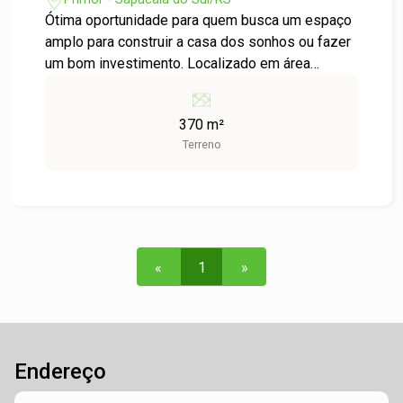
Ótima oportunidade para quem busca um espaço
amplo para construir a casa dos sonhos ou fazer
um bom investimento. Localizado em área
estratégica, com fácil acesso a comércios e
serviços, o terreno está em um bairro tranquilo e
370 m²
em valorização constante. Não perca essa
Terreno
chance de garantir um imóvel com grande
potencial. Agende sua visita e venha conferir.
«
1
»
Endereço