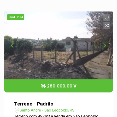
Cód.
2134
R$ 280.000,00 V
Terreno - Padrão
Santo André - São Leopoldo/RS
Terreno com 492m² à venda em São Leopoldo.