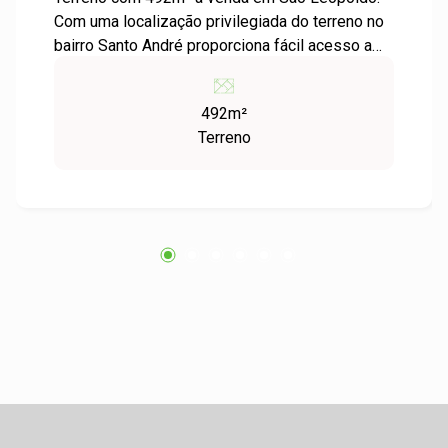
Com uma localização privilegiada do terreno no
bairro Santo André proporciona fácil acesso a
diversos serviços e comércios, como
supermercados, escolas, farmácias e
492m²
restaurantes. Você estará próximo a tudo o que
Terreno
precisa para viver com comodidade e
praticidade. Não perca essa oportunidade de
adquirir um terreno em uma região em constante
valorização. Entre em contato conosco agora
mesmo e agende uma visita para conhecer
pessoalmente esse terreno.