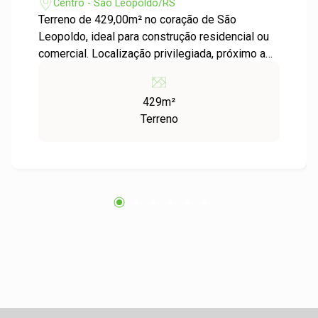
Centro - São Leopoldo/RS
Terreno de 429,00m² no coração de São
Leopoldo, ideal para construção residencial ou
comercial. Localização privilegiada, próximo a
escolas, supermercados, transporte público e
principais vias da cidade. Região em constante
429m²
valorização, com infraestrutura completa para
Terreno
construir imediatamente. Não perca a
oportunidade de investir em um dos melhores
locais da cidade!