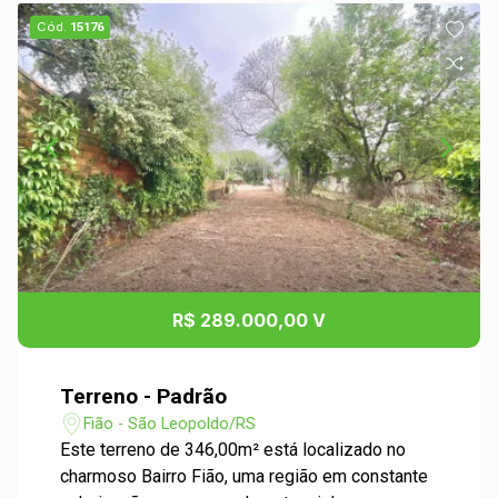
Cód.
15176
R$ 289.000,00 V
Terreno - Padrão
Fião - São Leopoldo/RS
Este terreno de 346,00m² está localizado no
charmoso Bairro Fião, uma região em constante