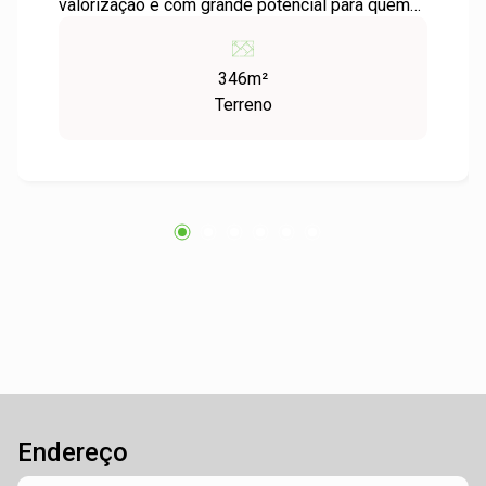
valorização e com grande potencial para quem
busca investir ou construir a casa dos sonhos.
Com uma área ampla e bem posicionada, o
346m²
terreno oferece versatilidade para diversos
Terreno
tipos de projetos, seja residencial ou comercial.
O bairro Fião é conhecido por sua tranquilidade
e proximidade com serviços essenciais,
escolas, comércios locais e boas opções de
transporte, o que garante praticidade para o dia
a dia. Além disso, a área verde ao redor
proporciona um ambiente mais saudável e
agradável, perfeito para quem deseja qualidade
de vida. Não perca a chance de garantir este
terreno com excelente localização e grande
potencial de valorização. Entre em contato e
agende sua visita!
Endereço