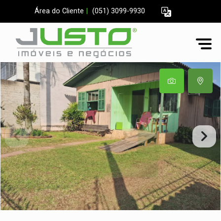
Área do Cliente
|
(051) 3099-9930